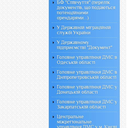
БФ "Співчуття" (перелік
документів, що подаються
потенційними
орендарями...)
У Державній міграційній
службі України
У Державному
підприємстві "Документ"
Головне управління ДМС в
Одеській області
Головне управління ДМС в
Дніпропетровській області
Головне управління ДМС у
Донецькій області
Головне управління ДМС у
Закарпатській області
Центральне
міжрегіональне
управління ДМС у м. Києві