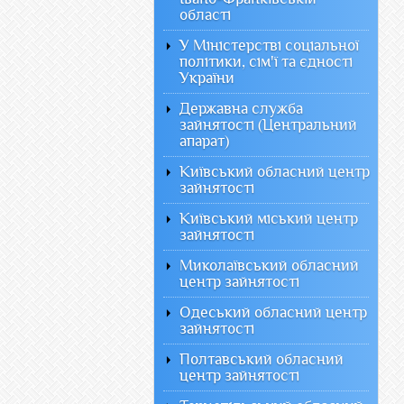
області
У Міністерстві соціальної
політики, сім'ї та єдності
України
Державна служба
зайнятості (Центральний
апарат)
Київський обласний центр
зайнятості
Київський міський центр
зайнятості
Миколаївський обласний
центр зайнятості
Одеський обласний центр
зайнятості
Полтавський обласний
центр зайнятості