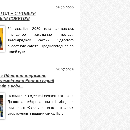
28.12.2020
 ГОД – С НОВЫМ
ЫМ СОВЕТОМ
24 декабря 2020 года состоялось
пленарное заседание третьей
внеочередной сессии Одесского
областного совета. Предновогодняя по
своей сути...
06.07.2018
 з Одещини отримала
 чемпіонаті Європи серед
в з вада...
Плавчиня з Одеської області Катерина
Денисова виборола призові місця на
чемпіонаті Європи з плавання серед
спортсменів із вадами слуху. Пр...