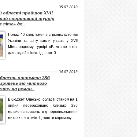
05.07.2018
й області пройшов XVII
ний спортивний турнір
 літо» дл...
Понад 40 спортсменів з різних куточків
України та світу взяли участь у XVII
Міжнародному турнірі «Балтське літо»
для людей з інвалідністю. З...
04.07.2018
область отримала 286
 гривень від митного
нту на ремон...
В бюджет Одеської області станом на 1
липня перераховано близько 286
мільйонів гривень від перевиконанння
митних платежів. Ці кошти спрямову...