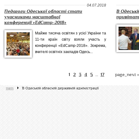
04.07.2018
Педагоги Одеської області стали
В Одеські
учасниками масштабної
привітал
конференції «EdCamp-2018»
Майже тисяча освітян з усієї України та
11-ти країн світу взяли участь у
конференції «EdCamp-2018». Зокрема,
вчителі освітніх закладів Одесь...
1
2
3
4
5
17
page_next »
...
main
В Одеській обласній державній адміністрації