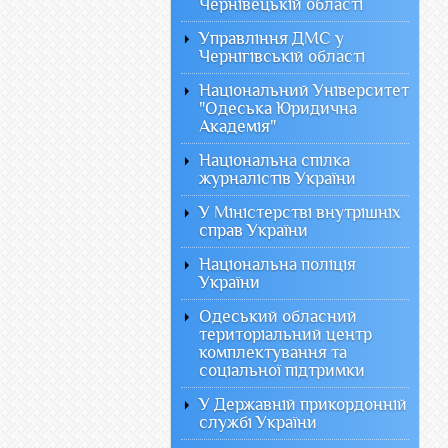
Чернівецькій області
Управління ДМС у
Чернігівській області
Національний Університет
"Одеська Юридична
Академія"
Національна спілка
журналістів України
У Міністерстві внутрішніх
справ України
Національна поліція
України
Одеський обласний
територіальний центр
комплектування та
соціальної підтримки
У Державній прикордонній
службі України