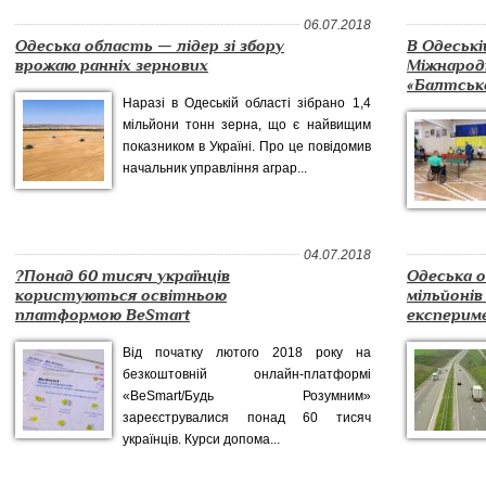
06.07.2018
Одеська область — лідер зі збору
В Одеські
врожаю ранніх зернових
Міжнарод
«Балтське
Наразі в Одеській області зібрано 1,4
мільйони тонн зерна, що є найвищим
показником в Україні. Про це повідомив
начальник управління аграр...
04.07.2018
?Понад 60 тисяч українців
Одеська 
користуються освітньою
мільйонів
платформою BeSmart
експериме
Від початку лютого 2018 року на
безкоштовній онлайн-платформі
«BeSmart/Будь Розумним»
зареєструвалися понад 60 тисяч
українців. Курси допома...