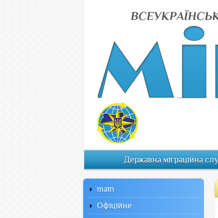
Державна міграційна сл
main
Офiцiйне