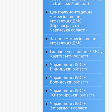
та Київській області
Центрально-південне
міжрегіональне
управління ДМС
(Кіровоградська і
Черкаська області)
Західне міжрегіональне
управління ДМС
Головне управління ДМС у
Харківській області
Управління ДМС у
Вінницькій області
Управління ДМС у
Волинській області
Управління ДМС у
Житомирській області
Управління ДМС у
Запорізькій області