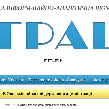
main_title
ужба України
Благодійний Фонд «Співчуття»
Фотогал
В Одеській обласній державній адміністрації
main
В Одеській обласній державній адміністрації