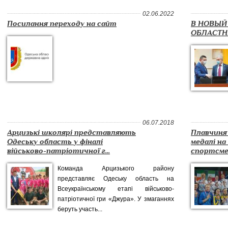
02.06.2022
Посилання переходу на сайт
В НОВЫЙ
ОБЛАСТН
06.07.2018
Арцизькі школярі представляють
Плавчиня
Одеську область у фіналі
медалі на
військово-патріотичної г...
спортсмені
Команда Арцизького району
представляє Одеську область на
Всеукраїнському етапі військово-
патріотичної гри «Джура». У змаганнях
беруть участь...