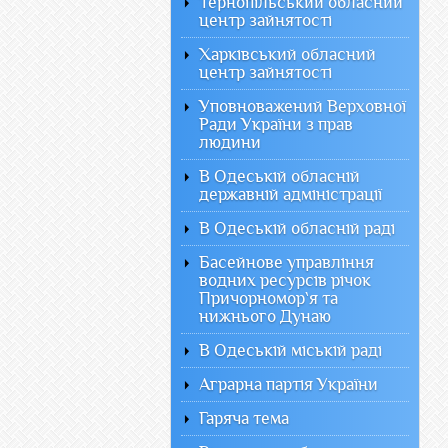
Тернопільський обласний
центр зайнятості
Харківський обласний
центр зайнятості
Уповноважений Верховної
Ради України з прав
людини
В Одеській обласній
державній адміністрації
В Одеській обласній раді
Басейнове управління
водних ресурсів річок
Причорномор`я та
нижнього Дунаю
В Одеській міській раді
Аграрна партія України
Гаряча тема