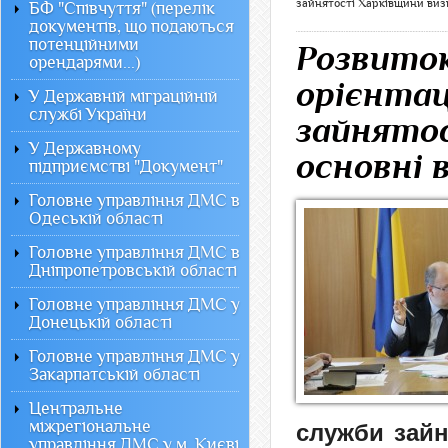
зайнятості Харківщини виз
БФ "Співчуття" (перелік
документів, що подаються
потенційними
Розвито
орендарями...)
орієнтац
У Державній міграційній
службі України
зайнято
У Державному
основні 
підприємстві "Документ"
Головне управління ДМС в
Одеській області
Головне управління ДМС в
Дніпропетровській області
Головне управління ДМС у
Донецькій області
Головне управління ДМС у
Закарпатській області
Центральне
міжрегіональне
служби зайн
управління ДМС у м. Києві