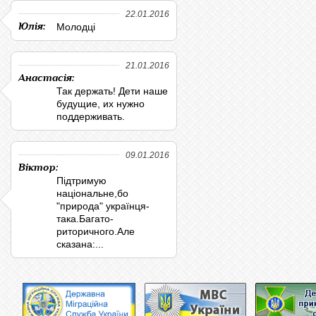
22.01.2016
Юлія:
Молодці
21.01.2016
Анастасія:
Так держать! Дети наше
будущие, их нужно
поддерживать.
09.01.2016
Віктор:
Підтримую
національне,бо
"природа" українця-
така.Багато-
риторичного.Але
сказана:...