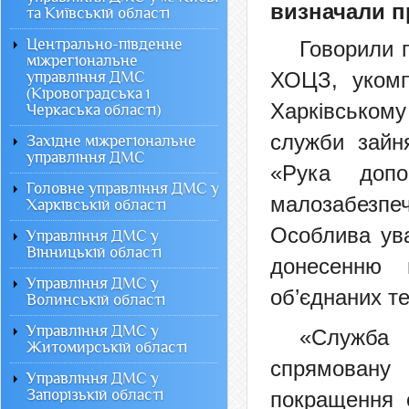
визначали п
та Київській області
Центрально-південне
Говорили 
міжрегіональне
ХОЦЗ,
уком
управління ДМС
(Кіровоградська і
Харківському
Черкаська області)
служби зайня
Західне міжрегіональне
управління ДМС
«Рука допо
Головне управління ДМС у
малозабезпеч
Харківській області
Особлива ува
Управління ДМС у
Вінницькій області
донесенню 
Управління ДМС у
об’єднаних т
Волинській області
Управління ДМС у
«Служба 
Житомирській області
спрямовану
Управління ДМС у
Запорізькій області
покращення с