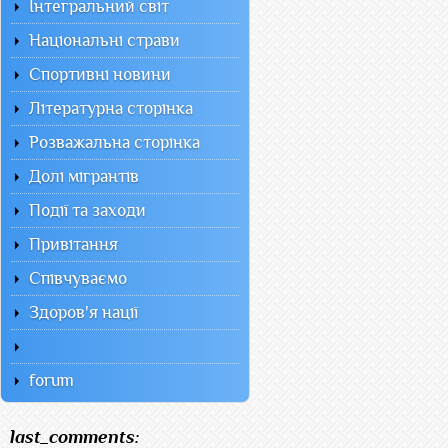
Інтегральний світ
Національні страви
Спортивні новини
Літературна сторінка
Розважальна сторінка
Долі мігрантів
Події та заходи
Привітання
Співчуваємо
Здоров'я нації
forum
last_comments: