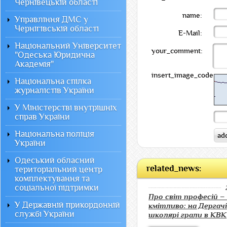
Чернівецькій області
name:
Управління ДМС у
Чернігівській області
E-Mail:
Національний Університет
your_comment:
"Одеська Юридична
Академія"
insert_image_code:
Національна спілка
журналістів України
У Міністерстві внутрішніх
справ України
Національна поліція
України
Одеський обласний
related_news:
територіальний центр
комплектування та
соціальної підтримки
Про світ професій – 
У Державній прикордонній
кмітливо: на Дергач
службі України
школярі грали в КВК