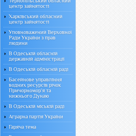
Тернопільський обласний
центр зайнятості
Харківський обласний
центр зайнятості
Уповноважений Верховної
Ради України з прав
людини
В Одеській обласній
державній адміністрації
В Одеській обласній раді
Басейнове управління
водних ресурсів річок
Причорномор`я та
нижнього Дунаю
В Одеській міській раді
Аграрна партія України
Гаряча тема