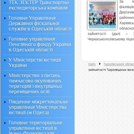
За іні
ТЕК ЗЕКТЕР Транспортно-
фахівців
експедиторська компанія
Дергачів
Головне Управління
районн
Державної фіскальної
Харківсь
служби в Одеській області
обласно
зайнятості (далі –
Головне управління
Черкаськолозівському ліцеї.
Пенсійного фонду України
в Одеській області
У Міністерстві юстиції
main
Харківський обла
України
зайнятості Харківщини визн
Міністерство з питань
тимчасово окупованих
територій і внутрішньо
переміщених осіб
Південне міжрегіональне
управління Міністерства
юстиції (м.Одеса)
Головне територіальне
управління юстиції в
Івано-Франківській