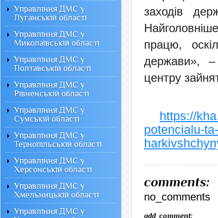
Управління ДМС у
заходів держ
Луганській області
Найголовніш
Управління ДМС у
працю, оскі
Миколаївській області
держави»,
–
Управління ДМС у
Полтавській області
центру зайня
Управління ДМС у
Рівненській області
Управління ДМС у
https://kh
Сумській області
potencialu-ta
Управління ДМС у
harkivshchyn
Тернопільській області
Управління ДМС у
Херсонській області
comments:
Управління ДМС у
Хмельницькій області
no_comments
Управління ДМС у
add_comment: