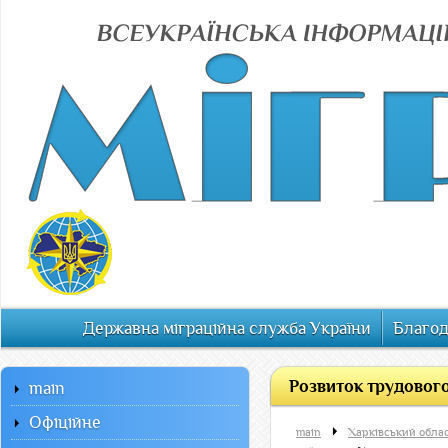
Державна міграційна служба України
Благод
Розвиток трудового 
main
Офiцiйне
main
Харківський обла