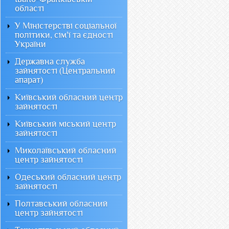
області
У Міністерстві соціальної
політики, сім'ї та єдності
України
Державна служба
зайнятості (Центральний
апарат)
Київський обласний центр
зайнятості
Київський міський центр
зайнятості
Миколаївський обласний
центр зайнятості
Одеський обласний центр
зайнятості
Полтавський обласний
центр зайнятості