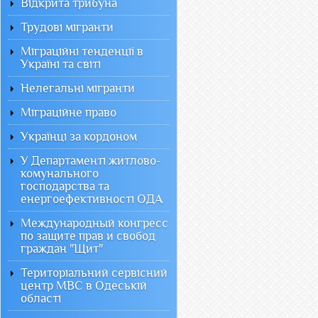
Відкрита трибуна
Трудові мігранти
Міграційні тенденції в
Україні та світі
Нелегальні мігранти
Міграційне право
Українці за кордоном
У Департаменті житлово-
комунального
господарства та
енергоефективності ОДА
Международный конгресс
по защите прав и свобод
граждан "Щит"
Територіальний сервісний
центр МВС в Одеській
області