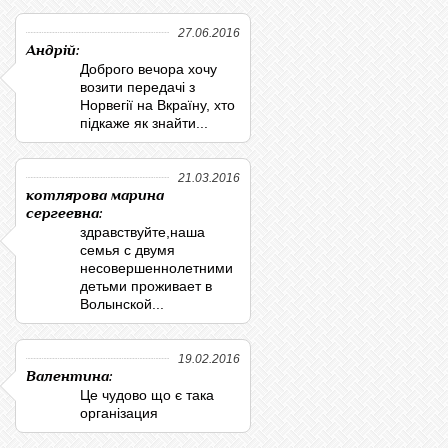
27.06.2016
Андрій:
Доброго вечора хочу
возити передачі з
Норвегії на Вкраїну, хто
підкаже як знайти...
21.03.2016
котлярова марина
сергеевна:
здравствуйте,наша
семья с двумя
несовершеннолетними
детьми проживает в
Волынской...
19.02.2016
Валентина:
Це чудово що є така
організация