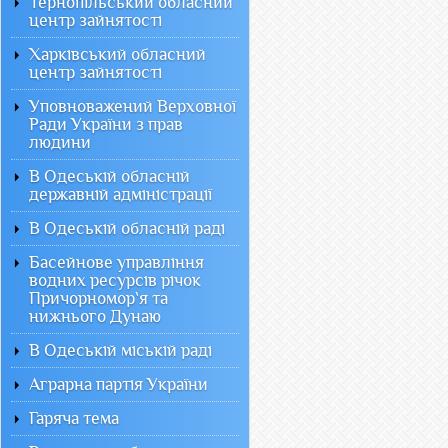
Тернопільський обласний
центр зайнятості
Харківський обласний
центр зайнятості
Уповноважений Верховної
Ради України з прав
людини
В Одеській обласній
державній адміністрації
В Одеській обласній раді
Басейнове управління
водних ресурсів річок
Причорномор`я та
нижнього Дунаю
В Одеській міській раді
Аграрна партія України
Гаряча тема