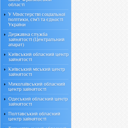
області
У Міністерстві соціальної
політики, сім'ї та єдності
України
Державна служба
зайнятості (Центральний
апарат)
Київський обласний центр
зайнятості
Київський міський центр
зайнятості
Миколаївський обласний
центр зайнятості
Одеський обласний центр
зайнятості
Полтавський обласний
центр зайнятості