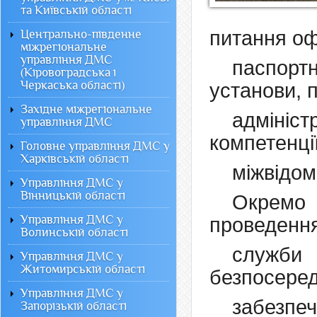
та Київській області
питання о
Центрально-південне
міжрегіональне
управління ДМС
паспор
(Кіровоградська і
Черкаська області)
установи, 
Західне міжрегіональне
адмініс
управління ДМС
компетенці
Головне управління ДМС у
Харківській області
міжвідом
Управління ДМС у
Вінницькій області
Окремо
Управління ДМС у
проведення
Волинській області
служби
Управління ДМС у
Житомирській області
безпосеред
Управління ДМС у
забезпе
Запорізькій області