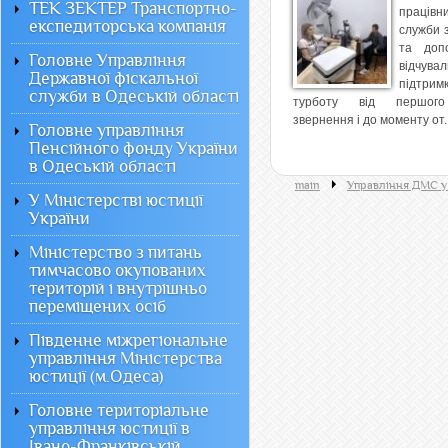
ТЕК ЗЕКТЕР Транспортно-
працівн
експедиторська компанія
служби з
та доп
Головне Управління
відчувал
Державної фіскальної
підтр
служби в Одеській області
турботу від першог
звернення і до моменту от..
Головне управління
Пенсійного фонду України
в Одеській області
main
Управління ДМС у
У Міністерстві юстиції
України
Міністерство з питань
тимчасово окупованих
територій і внутрішньо
переміщених осіб
Південне міжрегіональне
управління Міністерства
юстиції (м.Одеса)
Головне територіальне
управління юстиції в
Івано-Франківській