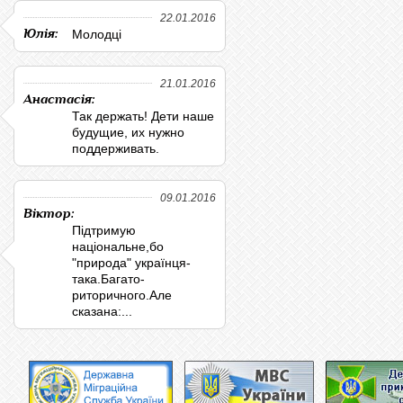
22.01.2016
Юлія:
Молодці
21.01.2016
Анастасія:
Так держать! Дети наше
будущие, их нужно
поддерживать.
09.01.2016
Віктор:
Підтримую
національне,бо
"природа" українця-
така.Багато-
риторичного.Але
сказана:...