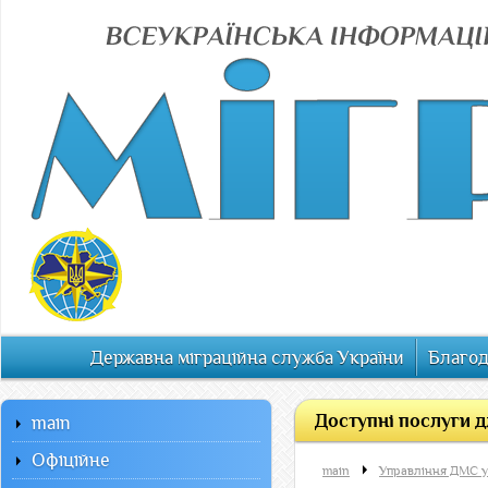
Державна міграційна служба України
Благод
Доступні послуги д
main
Офiцiйне
main
Управління ДМС у