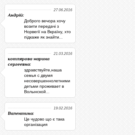
27.06.2016
Андрій:
Доброго вечора хочу
возити передачі з
Норвегії на Вкраїну, хто
підкаже як знайти...
21.03.2016
котлярова марина
сергеевна:
здравствуйте,наша
семья с двумя
несовершеннолетними
детьми проживает в
Волынской...
19.02.2016
Валентина:
Це чудово що є така
організация