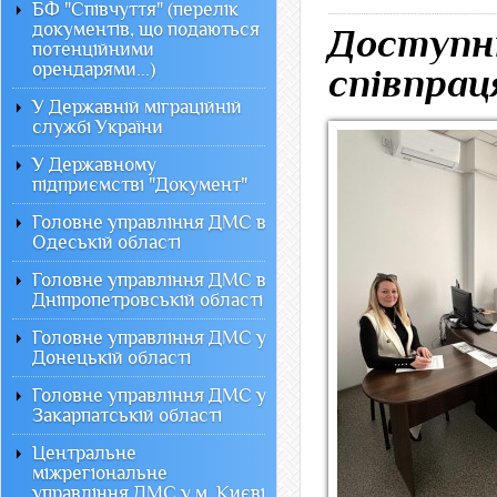
БФ "Співчуття" (перелік
документів, що подаються
Доступні
потенційними
орендарями...)
співпрац
У Державній міграційній
службі України
У Державному
підприємстві "Документ"
Головне управління ДМС в
Одеській області
Головне управління ДМС в
Дніпропетровській області
Головне управління ДМС у
Донецькій області
Головне управління ДМС у
Закарпатській області
Центральне
міжрегіональне
управління ДМС у м. Києві