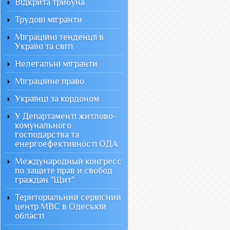
Відкрита трибуна
Трудові мігранти
Міграційні тенденції в
Україні та світі
Нелегальні мігранти
Міграційне право
Українці за кордоном
У Департаменті житлово-
комунального
господарства та
енергоефективності ОДА
Международный конгресс
по защите прав и свобод
граждан "Щит"
Територіальний сервісний
центр МВС в Одеській
області