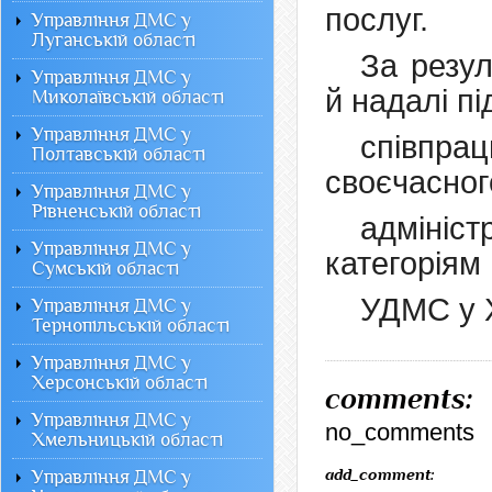
послуг.
Управління ДМС у
Луганській області
За резул
Управління ДМС у
й надалі пі
Миколаївській області
Управління ДМС у
співпра
Полтавській області
своєчасног
Управління ДМС у
Рівненській області
адміні
Управління ДМС у
категоріям
Сумській області
УДМС у Х
Управління ДМС у
Тернопільській області
Управління ДМС у
Херсонській області
comments:
Управління ДМС у
no_comments
Хмельницькій області
add_comment:
Управління ДМС у