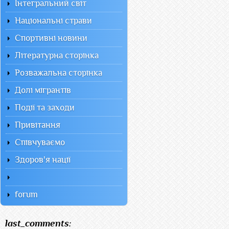
Інтегральний світ
Національні страви
Спортивні новини
Літературна сторінка
Розважальна сторінка
Долі мігрантів
Події та заходи
Привітання
Співчуваємо
Здоров'я нації
forum
last_comments: