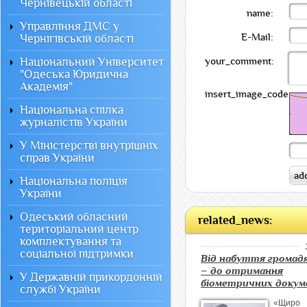
Чернівецькій області
name:
Управління ДМС у
E-Mail:
Чернігівській області
Національний Університет
your_comment:
"Одеська Юридична
Академія"
insert_image_code:
Національна спілка
журналістів України
У Міністерстві внутрішніх
справ України
Національна поліція
України
Одеський обласний
related_news:
територіальний центр
комплектування та
соціальної підтримки
Від набуття громад
– до отримання
У Державній прикордонній
біометричних докум
службі України
«Щиро