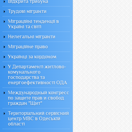
Відкрита трибуна
Трудові мігранти
Міграційні тенденції в
Україні та світі
Нелегальні мігранти
Міграційне право
Українці за кордоном
У Департаменті житлово-
комунального
господарства та
енергоефективності ОДА
Международный конгресс
по защите прав и свобод
граждан "Щит"
Територіальний сервісний
центр МВС в Одеській
області