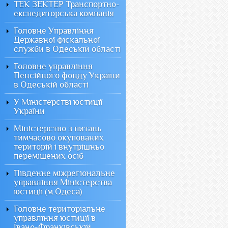
ТЕК ЗЕКТЕР Транспортно-
експедиторська компанія
Головне Управління
Державної фіскальної
служби в Одеській області
Головне управління
Пенсійного фонду України
в Одеській області
У Міністерстві юстиції
України
Міністерство з питань
тимчасово окупованих
територій і внутрішньо
переміщених осіб
Південне міжрегіональне
управління Міністерства
юстиції (м.Одеса)
Головне територіальне
управління юстиції в
Івано-Франківській