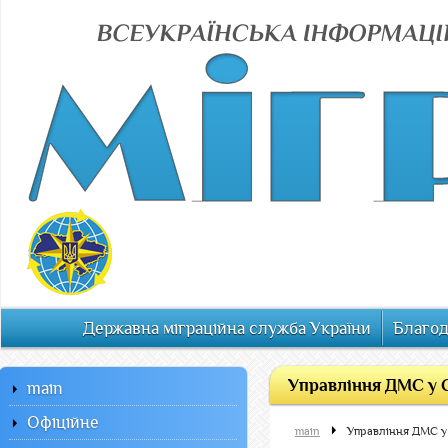
Державна міграційна служба України
Благод
Управління ДМС у С
main
Офiцiйне
main
Управління ДМС у 