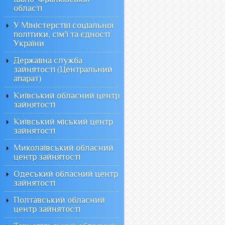
області
У Міністерстві соціальної
політики, сім'ї та єдності
України
Державна служба
зайнятості (Центральний
апарат)
Київський обласний центр
зайнятості
Київський міський центр
зайнятості
Миколаївський обласний
центр зайнятості
Одеський обласний центр
зайнятості
Полтавський обласний
центр зайнятості