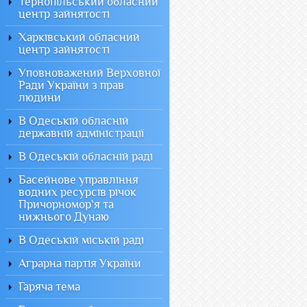
Тернопільський обласний
центр зайнятості
Харківський обласний
центр зайнятості
Уповноважений Верховної
Ради України з прав
людини
В Одеській обласній
державній адміністрації
В Одеській обласній раді
Басейнове управління
водних ресурсів річок
Причорномор`я та
нижнього Дунаю
В Одеській міській раді
Аграрна партія України
Гаряча тема