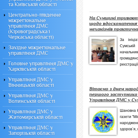
та Київській області
Центрально-південне
На Сумщині тривают
міжрегіональне
щодо вдосконалення 
управління ДМС
механізмів практичних
(Кіровоградська і
Черкаська області)
За ініці
Сумській
Західне міжрегіональне
началь
управління ДМС
громадя
Головне управління ДМС у
реєстрації 
Харківській області
Управління ДМС у
Вінницькій області
Вітаємо з днем наро
першого заступника
Управління ДМС у
Управління ДМС у Сумс
Волинській області
Шановна Ю
Управління ДМС у
Житомирській області
газети "Мі
народжен
Управління ДМС у
здоров`я, 
Запорізькій області