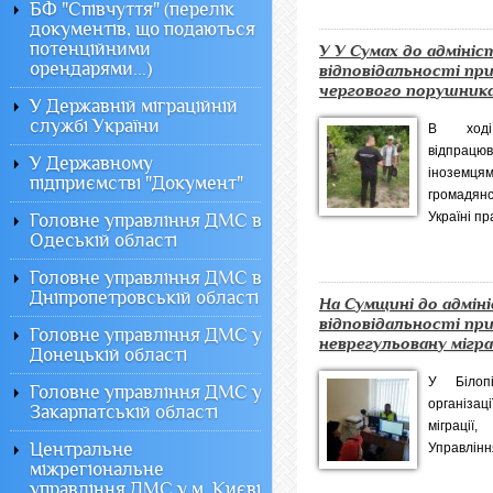
БФ "Співчуття" (перелік
документів, що подаються
потенційними
У У Сумах до адміні
орендарями...)
відповідальності п
чергового порушника м
У Державній міграційній
службі України
В ході
відпрацюв
У Державному
інозем
підприємстві "Документ"
громадян
Україні пра
Головне управління ДМС в
Одеській області
Головне управління ДМС в
Дніпропетровській області
На Сумщині до адмін
відповідальності п
Головне управління ДМС у
неврегульовану мігран
Донецькій області
У Білопі
Головне управління ДМС у
організац
Закарпатській області
міграції
Центральне
Управління
міжрегіональне
управління ДМС у м. Києві