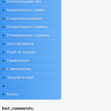
Інтегральний світ
Національні страви
Спортивні новини
Літературна сторінка
Розважальна сторінка
Долі мігрантів
Події та заходи
Привітання
Співчуваємо
Здоров'я нації
forum
last_comments: