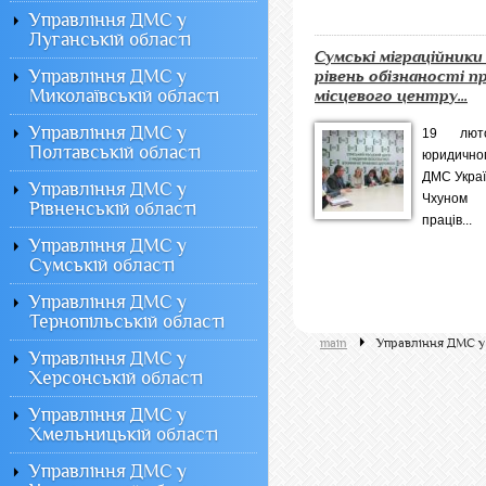
Управління ДМС у
Луганській області
Сумські міграційник
Управління ДМС у
рівень обізнаності п
Миколаївській області
місцевого центру...
Управління ДМС у
19 люто
Полтавській області
юридично
ДМС Украї
Управління ДМС у
Чхуном 
Рівненській області
праців...
Управління ДМС у
Сумській області
Управління ДМС у
Тернопільській області
main
Управління ДМС у 
Управління ДМС у
Херсонській області
Управління ДМС у
Хмельницькій області
Управління ДМС у