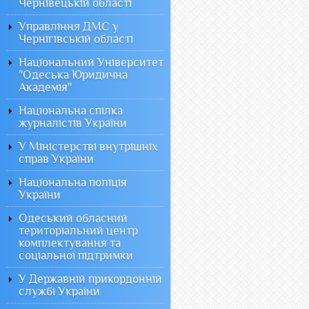
Чернівецькій області
Управління ДМС у
Чернігівській області
Національний Університет
"Одеська Юридична
Академія"
Національна спілка
журналістів України
У Міністерстві внутрішніх
справ України
Національна поліція
України
Одеський обласний
територіальний центр
комплектування та
соціальної підтримки
У Державній прикордонній
службі України