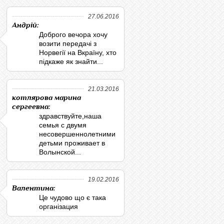
27.06.2016
Андрій:
Доброго вечора хочу
возити передачі з
Норвегії на Вкраїну, хто
підкаже як знайти...
21.03.2016
котлярова марина
сергеевна:
здравствуйте,наша
семья с двумя
несовершеннолетними
детьми проживает в
Волынской...
19.02.2016
Валентина:
Це чудово що є така
організация