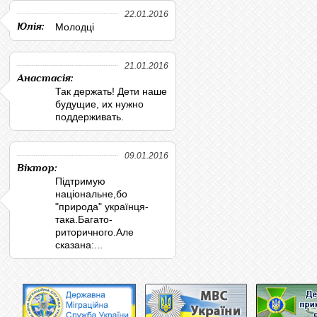
22.01.2016
Юлія:
Молодці
21.01.2016
Анастасія:
Так держать! Дети наше
будущие, их нужно
поддерживать.
09.01.2016
Віктор:
Підтримую
національне,бо
"природа" українця-
така.Багато-
риторичного.Але
сказана:...