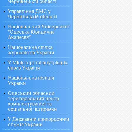
Чернівецькій області
Управління ДМС у
Чернігівській області
Національний Університет
"Одеська Юридична
Академія"
Національна спілка
журналістів України
У Міністерстві внутрішніх
справ України
Національна поліція
України
Одеський обласний
територіальний центр
комплектування та
соціальної підтримки
У Державній прикордонній
службі України