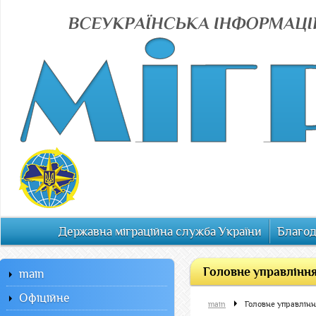
Державна міграційна служба України
Благод
Головне управління
main
Офiцiйне
main
Головне управлінн