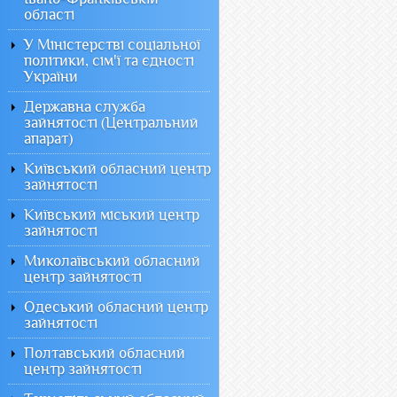
області
У Міністерстві соціальної
політики, сім'ї та єдності
України
Державна служба
зайнятості (Центральний
апарат)
Київський обласний центр
зайнятості
Київський міський центр
зайнятості
Миколаївський обласний
центр зайнятості
Одеський обласний центр
зайнятості
Полтавський обласний
центр зайнятості