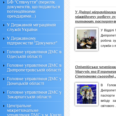
БФ "Співчуття" (перелік
документів, що подаються
потенційними
У Дніпрі міграційник
орендарями...)
міжвідомчу робочу зу
питаннях паспортува
У Державній міграційній
службі України
У Відділі
Дніпропет
У Державному
робоча зу
підприємстві "Документ"
служби з п
Головне управління ДМС в
Одеській області
Головне управління ДМС в
Олімпійська чемпіон
Дніпропетровській області
Магучіх та її тренер
Степанова сьогодні,..
Головне управління ДМС у
Донецькій області
В Голов
Дніпропе
Головне управління ДМС у
паспорти
Закарпатській області
виїзду з
Центральне
світового .
міжрегіональне
управління ДМС у м. Києві