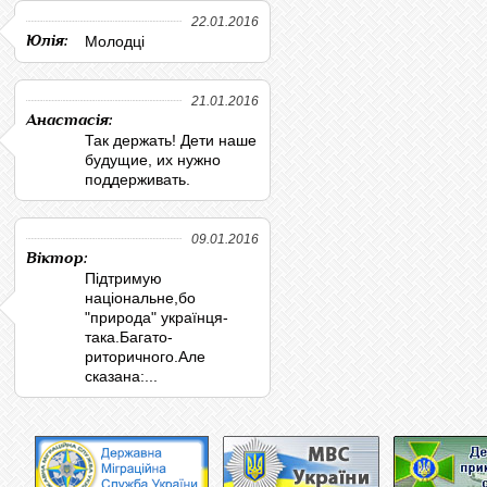
22.01.2016
Юлія:
Молодці
21.01.2016
Анастасія:
Так держать! Дети наше
будущие, их нужно
поддерживать.
09.01.2016
Віктор:
Підтримую
національне,бо
"природа" українця-
така.Багато-
риторичного.Але
сказана:...