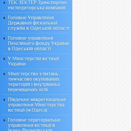
ТЕК ЗЕКТЕР Транспортно-
експедиторська компанія
Головне Управління
Державної фіскальної
служби в Одеській області
Головне управління
Пенсійного фонду України
в Одеській області
У Міністерстві юстиції
України
Міністерство з питань
тимчасово окупованих
територій і внутрішньо
переміщених осіб
Південне міжрегіональне
управління Міністерства
юстиції (м.Одеса)
Головне територіальне
управління юстиції в
Івано-Франківській