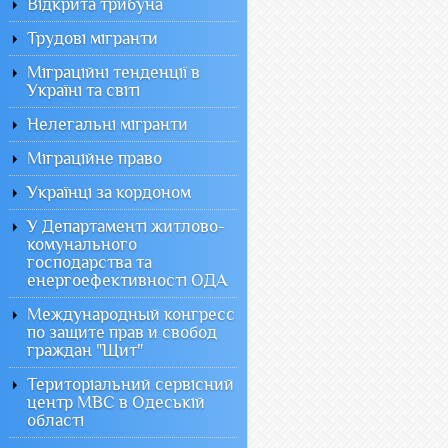
Відкрита трибуна
Трудові мігранти
Міграційні тенденції в
Україні та світі
Нелегальні мігранти
Міграційне право
Українці за кордоном
У Департаменті житлово-
комунального
господарства та
енергоефективності ОДА
Международный конгресс
по защите прав и свобод
граждан "Щит"
Територіальний сервісний
центр МВС в Одеській
області