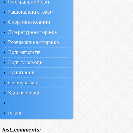
Інтегральний світ
Національні страви
Спортивні новини
Літературна сторінка
Розважальна сторінка
Долі мігрантів
Події та заходи
Привітання
Співчуваємо
Здоров'я нації
forum
last_comments: