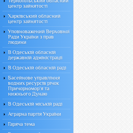
Тернопільський обласний
центр зайнятості
Харківський обласний
центр зайнятості
Уповноважений Верховної
Ради України з прав
людини
В Одеській обласній
державній адміністрації
В Одеській обласній раді
Басейнове управління
водних ресурсів річок
Причорномор`я та
нижнього Дунаю
В Одеській міській раді
Аграрна партія України
Гаряча тема