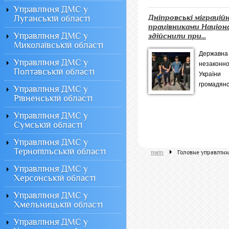
Управління ДМС у
Дніпровські міграцій
Луганській області
працівниками Націона
Управління ДМС у
здійснили при...
Миколаївській області
Державна 
Управління ДМС у
незаконно
Полтавській області
України
громадянст
Управління ДМС у
Рівненській області
Управління ДМС у
Сумській області
Управління ДМС у
Тернопільській області
main
Головне управлінн
Управління ДМС у
Херсонській області
Управління ДМС у
Хмельницькій області
Управління ДМС у