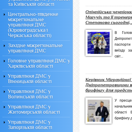
та Київській області
Олімпійська чемпіон
Центрально-південне
Магучіх та її тренер
міжрегіональне
Степанова сьогодні,..
управління ДМС
(Кіровоградська і
В Голов
Черкаська області)
Дніпропе
паспорти
Західне міжрегіональне
управління ДМС
виїзду з
світ...
Головне управління ДМС у
Харківській області
Управління ДМС у
Керівник Міграційної
Вінницькій області
Дніпропетровщини в
брифінгу для предста
Управління ДМС у
Волинській області
У пресце
Управління ДМС у
начальник
Житомирській області
області 
брифінгу д
Управління ДМС у
Запорізькій області