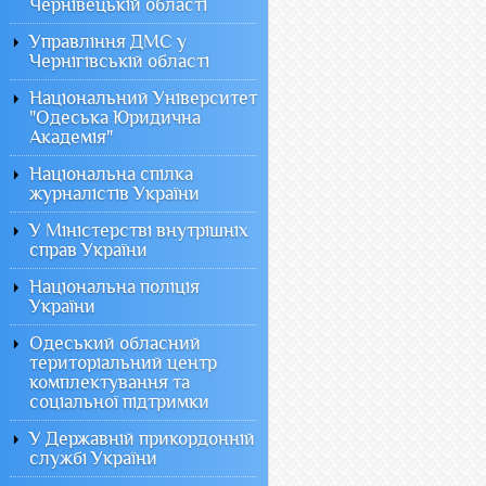
Чернівецькій області
Управління ДМС у
Чернігівській області
Національний Університет
"Одеська Юридична
Академія"
Національна спілка
журналістів України
У Міністерстві внутрішніх
справ України
Національна поліція
України
Одеський обласний
територіальний центр
комплектування та
соціальної підтримки
У Державній прикордонній
службі України