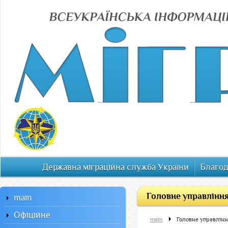
Державна міграційна служба України
Благод
Головне управління
main
Офiцiйне
main
Головне управлінн