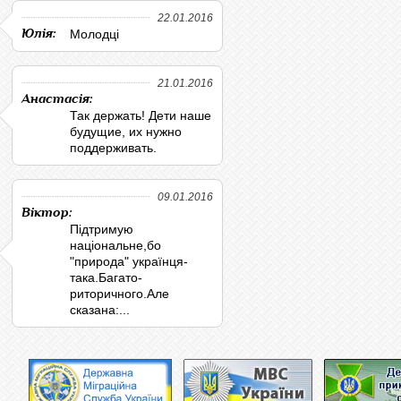
22.01.2016
Юлія:
Молодці
21.01.2016
Анастасія:
Так держать! Дети наше
будущие, их нужно
поддерживать.
09.01.2016
Віктор:
Підтримую
національне,бо
"природа" українця-
така.Багато-
риторичного.Але
сказана:...