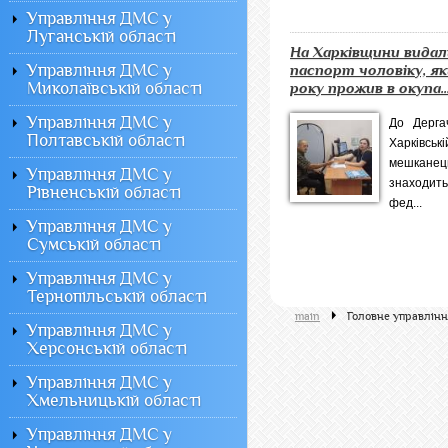
Управління ДМС у
Луганській області
На Харківщини вида
Управління ДМС у
паспорт чоловіку, як
Миколаївській області
року прожив в окупа..
Управління ДМС у
До Дерга
Полтавській області
Харківс
мешканец
Управління ДМС у
знаходить
Рівненській області
фед...
Управління ДМС у
Сумській області
Управління ДМС у
Тернопільській області
main
Головне управлінн
Управління ДМС у
Херсонській області
Управління ДМС у
Хмельницькій області
Управління ДМС у