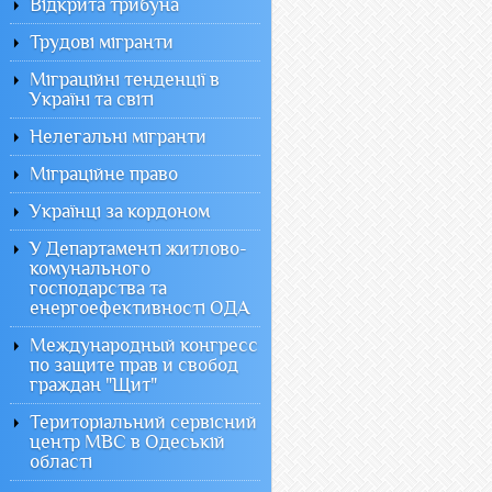
Відкрита трибуна
Трудові мігранти
Міграційні тенденції в
Україні та світі
Нелегальні мігранти
Міграційне право
Українці за кордоном
У Департаменті житлово-
комунального
господарства та
енергоефективності ОДА
Международный конгресс
по защите прав и свобод
граждан "Щит"
Територіальний сервісний
центр МВС в Одеській
області