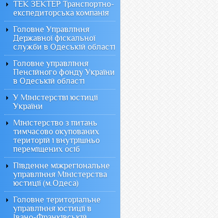
ТЕК ЗЕКТЕР Транспортно-
експедиторська компанія
Головне Управління
Державної фіскальної
служби в Одеській області
Головне управління
Пенсійного фонду України
в Одеській області
У Міністерстві юстиції
України
Міністерство з питань
тимчасово окупованих
територій і внутрішньо
переміщених осіб
Південне міжрегіональне
управління Міністерства
юстиції (м.Одеса)
Головне територіальне
управління юстиції в
Івано-Франківській