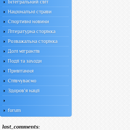
Інтегральний світ
Національні страви
Спортивні новини
Літературна сторінка
Розважальна сторінка
Долі мігрантів
Події та заходи
Привітання
Співчуваємо
Здоров'я нації
forum
last_comments: