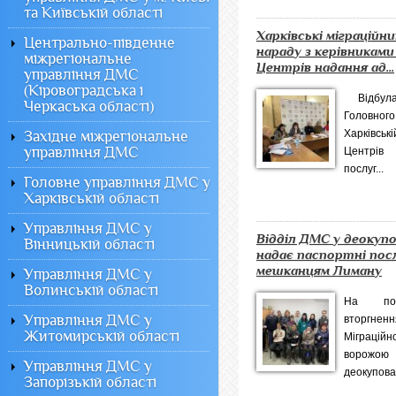
та Київській області
Харківські міграційн
Центрально-південне
нараду з керівниками
міжрегіональне
Центрів надання ад...
управління ДМС
(Кіровоградська і
Відбула
Черкаська області)
Головн
Харківсь
Західне міжрегіональне
управління ДМС
Центрів 
послуг...
Головне управління ДМС у
Харківській області
Управління ДМС у
Відділ ДМС у деокупо
Вінницькій області
надає паспортні пос
мешканцям Лиману
Управління ДМС у
Волинській області
На поч
Управління ДМС у
вторгн
Житомирській області
Міграцій
ворожо
Управління ДМС у
деокупован
Запорізькій області