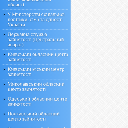
області
У Міністерстві соціальної
політики, сім'ї та єдності
України
Державна служба
зайнятості (Центральний
апарат)
Київський обласний центр
зайнятості
Київський міський центр
зайнятості
Миколаївський обласний
центр зайнятості
Одеський обласний центр
зайнятості
Полтавський обласний
центр зайнятості