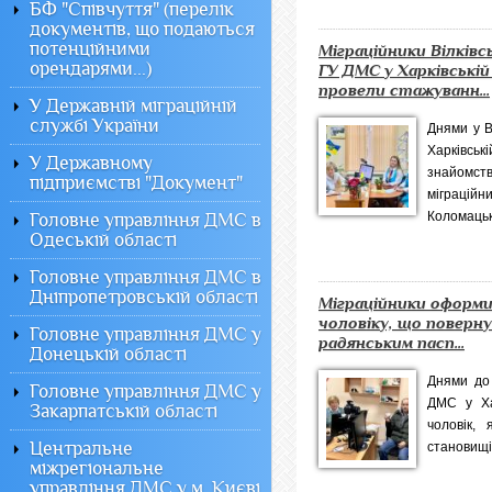
БФ "Співчуття" (перелік
документів, що подаються
потенційними
Міграційники Вілківс
орендарями...)
ГУ ДМС у Харківській
провели стажуванн...
У Державній міграційній
службі України
Днями у В
Харківсь
У Державному
знайом
підприємстві "Документ"
міграці
Коломацько
Головне управління ДМС в
Одеській області
Головне управління ДМС в
Дніпропетровській області
Міграційники оформи
чоловіку, що поверну
Головне управління ДМС у
радянським пасп...
Донецькій області
Днями до 
Головне управління ДМС у
ДМС у Хар
Закарпатській області
чоловік,
Центральне
становищі
міжрегіональне
управління ДМС у м. Києві