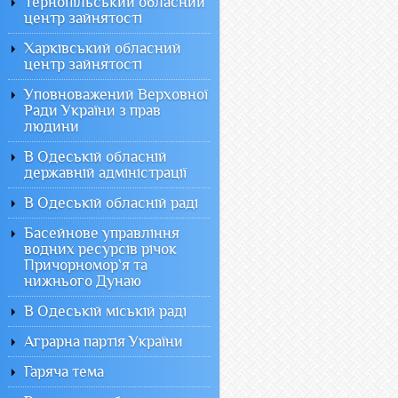
Тернопільський обласний
центр зайнятості
Харківський обласний
центр зайнятості
Уповноважений Верховної
Ради України з прав
людини
В Одеській обласній
державній адміністрації
В Одеській обласній раді
Басейнове управління
водних ресурсів річок
Причорномор`я та
нижнього Дунаю
В Одеській міській раді
Аграрна партія України
Гаряча тема