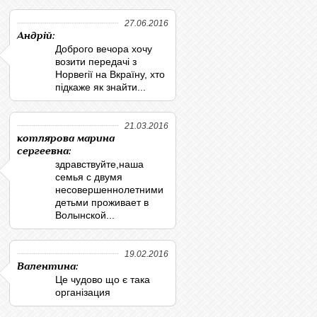
27.06.2016
Андрій:
Доброго вечора хочу
возити передачі з
Норвегії на Вкраїну, хто
підкаже як знайти...
21.03.2016
котлярова марина
сергеевна:
здравствуйте,наша
семья с двумя
несовершеннолетними
детьми проживает в
Волынской...
19.02.2016
Валентина:
Це чудово що є така
організация