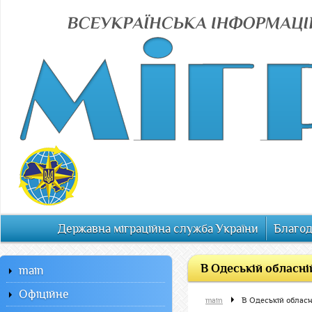
Державна міграційна служба України
Благод
В Одеській обласні
main
Офiцiйне
main
В Одеській обласн