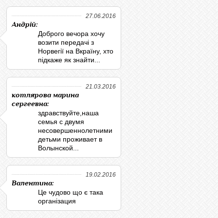
27.06.2016
Андрій:
Доброго вечора хочу
возити передачі з
Норвегії на Вкраїну, хто
підкаже як знайти...
21.03.2016
котлярова марина
сергеевна:
здравствуйте,наша
семья с двумя
несовершеннолетними
детьми проживает в
Волынской...
19.02.2016
Валентина:
Це чудово що є така
організация