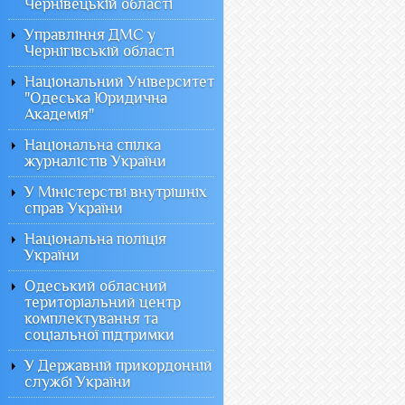
Чернівецькій області
Управління ДМС у
Чернігівській області
Національний Університет
"Одеська Юридична
Академія"
Національна спілка
журналістів України
У Міністерстві внутрішніх
справ України
Національна поліція
України
Одеський обласний
територіальний центр
комплектування та
соціальної підтримки
У Державній прикордонній
службі України