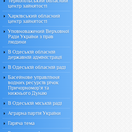
Тернопільський обласний
центр зайнятості
Харківський обласний
центр зайнятості
Уповноважений Верховної
Ради України з прав
людини
В Одеській обласній
державній адміністрації
В Одеській обласній раді
Басейнове управління
водних ресурсів річок
Причорномор`я та
нижнього Дунаю
В Одеській міській раді
Аграрна партія України
Гаряча тема