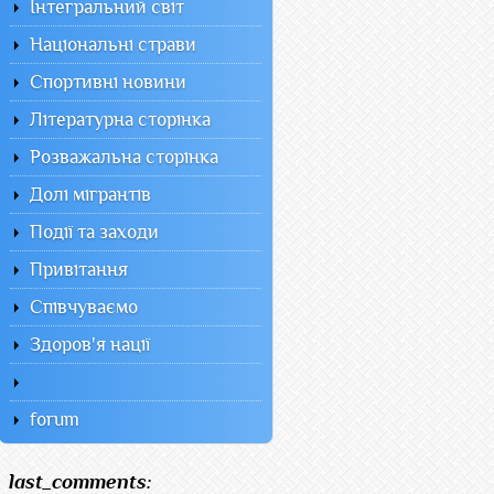
Інтегральний світ
Національні страви
Спортивні новини
Літературна сторінка
Розважальна сторінка
Долі мігрантів
Події та заходи
Привітання
Співчуваємо
Здоров'я нації
forum
last_comments: