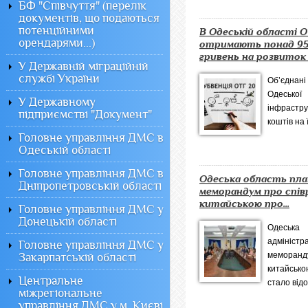
БФ "Співчуття" (перелік
документів, що подаються
потенційними
В Одеській області 
орендарями...)
отримають понад 95
гривень на розвиток 
У Державній міграційній
службі України
Об’єднан
Одеської
У Державному
інфрастру
підприємстві "Документ"
коштів на 
Головне управління ДМС в
Одеській області
Головне управління ДМС в
Одеська область пла
Дніпропетровській області
меморандум про спів
китайською про...
Головне управління ДМС у
Донецькій області
Одеськ
адмініс
Головне управління ДМС у
меморанд
Закарпатській області
китайсько
Центральне
стало відо
міжрегіональне
управління ДМС у м. Києві