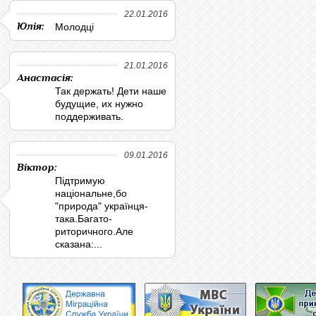
22.01.2016
Юлія:
Молодці
21.01.2016
Анастасія:
Так держать! Дети наше
будущие, их нужно
поддерживать.
09.01.2016
Віктор:
Підтримую
національне,бо
"природа" українця-
така.Багато-
риторичного.Але
сказана:...