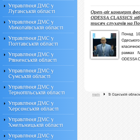
Управління ДМС у
Луганській області
Оpen-air концерт ф
ODESSA CLASSICS зіб
Управління ДМС у
тисяч слухачів на Пот
Миколаївській області
Понад 10
Управління ДМС у
Одесько
Полтавській області
класично
рамках I
Управління ДМС у
ODESSA CL
Рівненській області
Управління ДМС у
Сумській області
Управління ДМС у
Тернопільській області
main
В Одеській обласн
Управління ДМС у
Херсонській області
Управління ДМС у
Хмельницькій області
Управління ДМС у