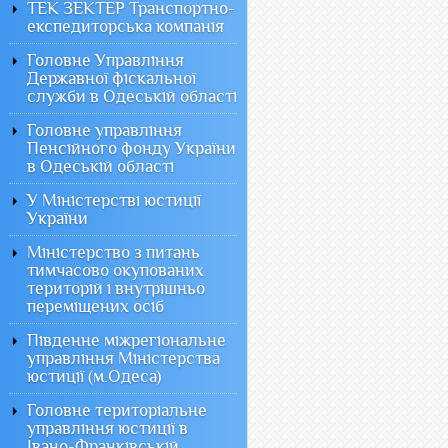
ТЕК ЗЕКТЕР Транспортно-
експедиторська компанія
Головне Управління
Державної фіскальної
служби в Одеській області
Головне управління
Пенсійного фонду України
в Одеській області
У Міністерстві юстиції
України
Міністерство з питань
тимчасово окупованих
територій і внутрішньо
переміщених осіб
Південне міжрегіональне
управління Міністерства
юстиції (м.Одеса)
Головне територіальне
управління юстиції в
Івано-Франківській