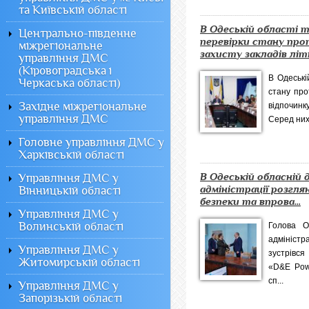
та Київській області
В Одеській області
Центрально-південне
перевірки стану пр
міжрегіональне
захисту закладів літн
управління ДМС
(Кіровоградська і
В Одеські
Черкаська області)
стану про
Західне міжрегіональне
відпочинк
управління ДМС
Серед них 
Головне управління ДМС у
Харківській області
В Одеській обласній 
Управління ДМС у
адміністрації розгл
Вінницькій області
безпеки та впрова...
Управління ДМС у
Волинській області
Голова О
адмініс
Управління ДМС у
зустрівся
Житомирській області
«D&E Powe
сп...
Управління ДМС у
Запорізькій області