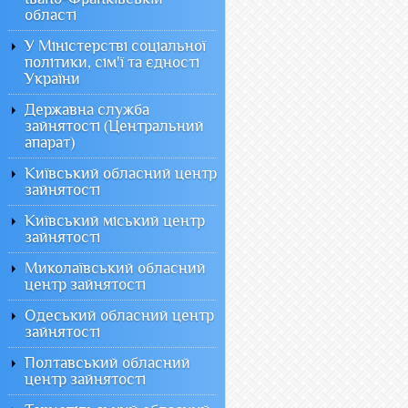
області
У Міністерстві соціальної
політики, сім'ї та єдності
України
Державна служба
зайнятості (Центральний
апарат)
Київський обласний центр
зайнятості
Київський міський центр
зайнятості
Миколаївський обласний
центр зайнятості
Одеський обласний центр
зайнятості
Полтавський обласний
центр зайнятості