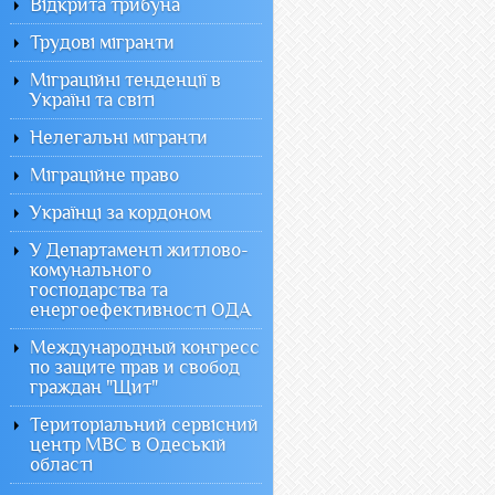
Відкрита трибуна
Трудові мігранти
Міграційні тенденції в
Україні та світі
Нелегальні мігранти
Міграційне право
Українці за кордоном
У Департаменті житлово-
комунального
господарства та
енергоефективності ОДА
Международный конгресс
по защите прав и свобод
граждан "Щит"
Територіальний сервісний
центр МВС в Одеській
області