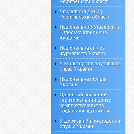
Чернівецькій області
Управління ДМС у
Чернігівській області
Національний Університет
"Одеська Юридична
Академія"
Національна спілка
журналістів України
У Міністерстві внутрішніх
справ України
Національна поліція
України
Одеський обласний
територіальний центр
комплектування та
соціальної підтримки
У Державній прикордонній
службі України