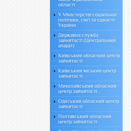
області
У Міністерстві соціальної
політики, сім'ї та єдності
України
Державна служба
зайнятості (Центральний
апарат)
Київський обласний центр
зайнятості
Київський міський центр
зайнятості
Миколаївський обласний
центр зайнятості
Одеський обласний центр
зайнятості
Полтавський обласний
центр зайнятості