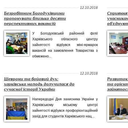
12.10.2018
Безробітним Богодухівщини
Сприяння
пропонували близько десяти
учасникам
перспективних вакансій
об’єднуют
У Богодухівській районній філії
Харківського обласного центру
зайнятості відбувся міні-ярмарок
вакансій на замовлення Товариства з
обмежено...
12.10.2018
Шеврони та бойовий дух:
Розвиток
харківська молодь долучилася до
та орієнт
сучасної історії України
зайнятост
Напередодні Дня захисника України у
Харківському міському центрі
зайнятості відбувся профорієнтаційний
захід для студентів Харківського нац...