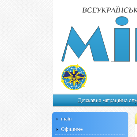
Державна міграційна сл
main
Офiцiйне