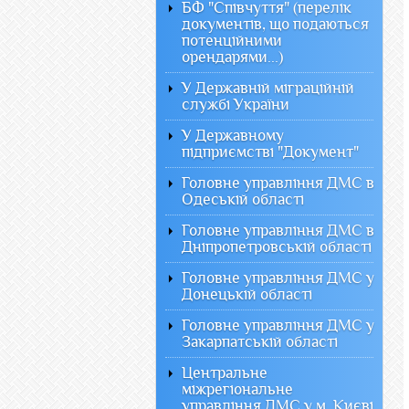
БФ "Співчуття" (перелік
документів, що подаються
потенційними
орендарями...)
У Державній міграційній
службі України
У Державному
підприємстві "Документ"
Головне управління ДМС в
Одеській області
Головне управління ДМС в
Дніпропетровській області
Головне управління ДМС у
Донецькій області
Головне управління ДМС у
Закарпатській області
Центральне
міжрегіональне
управління ДМС у м. Києві