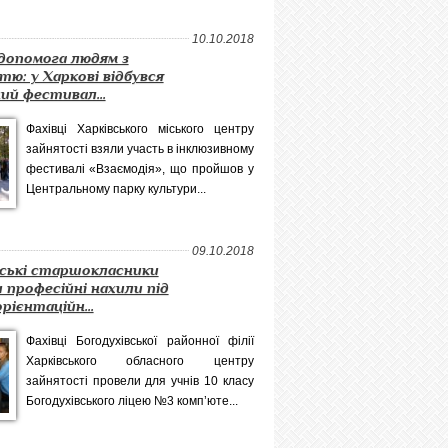
10.10.2018
допомога людям з
стю: у Харкові відбувся
ий фестивал...
Фахівці Харківського міського центру
зайнятості взяли участь в інклюзивному
фестивалі «Взаємодія», що пройшов у
Центральному парку культури...
09.10.2018
вські старшокласники
 професійні нахили під
рієнтаційн...
Фахівці Богодухівської районної філії
Харківського обласного центру
зайнятості провели для учнів 10 класу
Богодухівського ліцею №3 комп’юте...