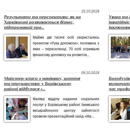
10.10.2018
Результати та перспективи: як на
Увага та 
Харківщині розвивається бізнес,
інвалідні
підтриманий про...
інклюзивн
Майже дві тисячі осіб скористались
проектом «Рука допомоги», половина з
яких – переселенці. 70 осіб отримали
фінансову допомогу на розвиток...
09.10.2018
Майстер-класи з манікюру, шиття
Богодухі
та перукарства: у Борівському
визначали
районі відбулася «...
час профо
Фахівці відділу надання соціальних
послуг у Борівському районі Ізюмського
міськрайонного центру зайнятості
провели презентаційний захід «Ма...