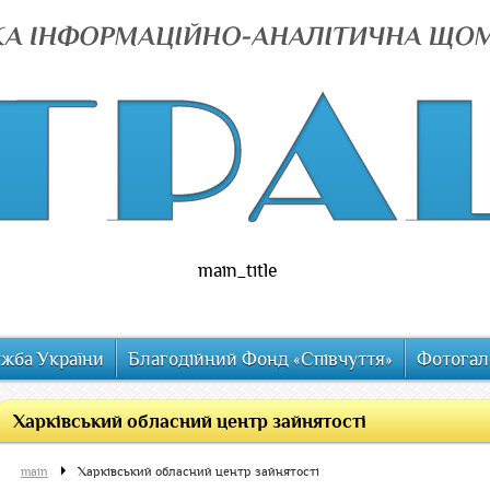
main_title
ужба України
Благодійний Фонд «Співчуття»
Фотогал
Харківський обласний центр зайнятості
main
Харківський обласний центр зайнятості