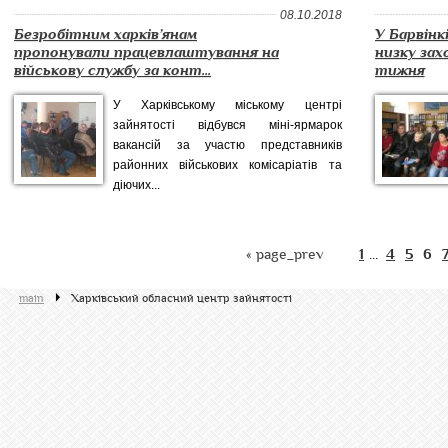
08.10.2018
Безробітним харків’янам
У Барвінк
пропонували працевлаштування на
низку зах
військову службу за конт...
тижня
У Харківському міському центрі
зайнятості відбувся міні-ярмарок
вакансій за участю представників
районних військових комісаріатів та
діючих...
« page_prev
1
4
5
6
...
main
Харківський обласний центр зайнятості