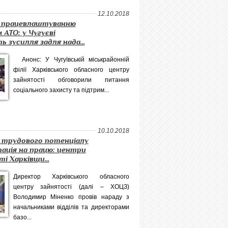
12.10.2018
 працевлаштуванню
 АТО: у Чугуєві
ь зусилля задля нада...
Анонс: У Чугуївській міськрайонній
філії Харківського обласного центру
зайнятості обговорили питання
соціального захисту та підтрим...
10.10.2018
 трудового потенціалу
ація на працю: центри
і Харківщи...
Директор Харківського обласного
центру зайнятості (далі – ХОЦЗ)
Володимир Міненко провів нараду з
начальниками відділів та директорами
базо...