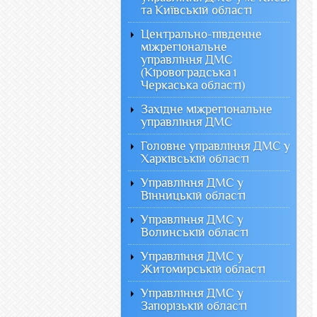
та Київській області
Центрально-південне
міжрегіональне
управління ДМС
(Кіровоградська і
Черкаська області)
Західне міжрегіональне
управління ДМС
Головне управління ДМС у
Харківській області
Управління ДМС у
Вінницькій області
Управління ДМС у
Волинській області
Управління ДМС у
Житомирській області
Управління ДМС у
Запорізькій області