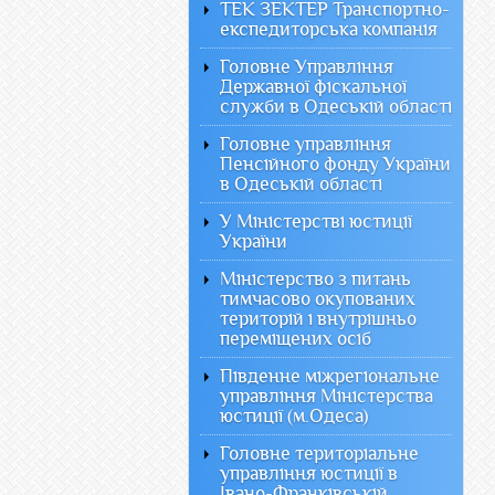
ТЕК ЗЕКТЕР Транспортно-
експедиторська компанія
Головне Управління
Державної фіскальної
служби в Одеській області
Головне управління
Пенсійного фонду України
в Одеській області
У Міністерстві юстиції
України
Міністерство з питань
тимчасово окупованих
територій і внутрішньо
переміщених осіб
Південне міжрегіональне
управління Міністерства
юстиції (м.Одеса)
Головне територіальне
управління юстиції в
Івано-Франківській