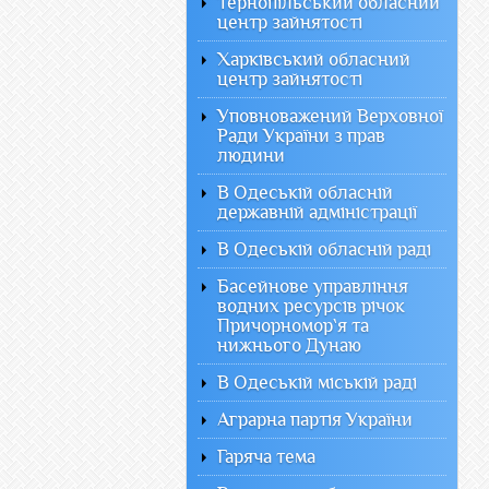
Тернопільський обласний
центр зайнятості
Харківський обласний
центр зайнятості
Уповноважений Верховної
Ради України з прав
людини
В Одеській обласній
державній адміністрації
В Одеській обласній раді
Басейнове управління
водних ресурсів річок
Причорномор`я та
нижнього Дунаю
В Одеській міській раді
Аграрна партія України
Гаряча тема