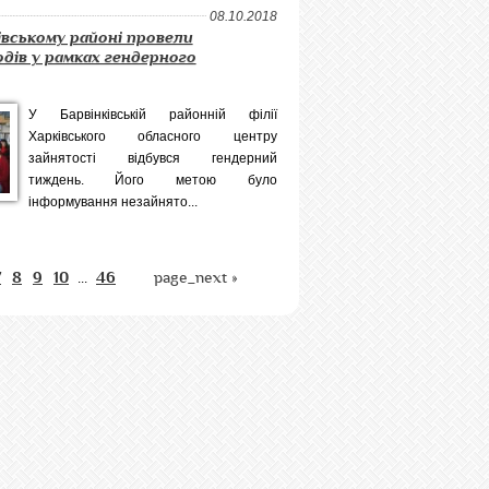
08.10.2018
івському районі провели
одів у рамках гендерного
У Барвінківській районній філії
Харківського обласного центру
зайнятості відбувся гендерний
тиждень. Його метою було
інформування незайнято...
7
8
9
10
46
page_next »
...