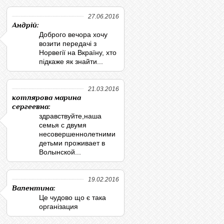
27.06.2016
Андрій:
Доброго вечора хочу
возити передачі з
Норвегії на Вкраїну, хто
підкаже як знайти...
21.03.2016
котлярова марина
сергеевна:
здравствуйте,наша
семья с двумя
несовершеннолетними
детьми проживает в
Волынской...
19.02.2016
Валентина:
Це чудово що є така
організация