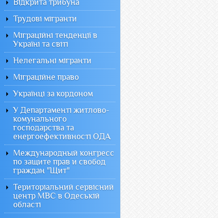
Відкрита трибуна
Трудові мігранти
Міграційні тенденції в
Україні та світі
Нелегальні мігранти
Міграційне право
Українці за кордоном
У Департаменті житлово-
комунального
господарства та
енергоефективності ОДА
Международный конгресс
по защите прав и свобод
граждан "Щит"
Територіальний сервісний
центр МВС в Одеській
області