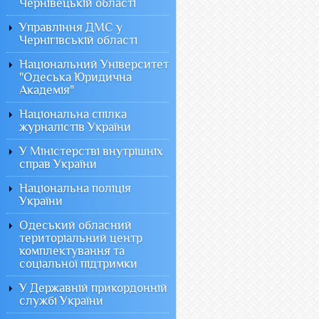
Чернівецькій області
Управління ДМС у
Чернігівській області
Національний Університет
"Одеська Юридична
Академія"
Національна спілка
журналістів України
У Міністерстві внутрішніх
справ України
Національна поліція
України
Одеський обласний
територіальний центр
комплектування та
соціальної підтримки
У Державній прикордонній
службі України