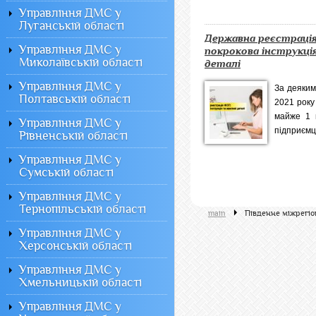
Управління ДМС у
Луганській області
Державна реєстраці
Управління ДМС у
покрокова інструкці
Миколаївській області
деталі
Управління ДМС у
За деяким
Полтавській області
2021 року
майже 1 м
Управління ДМС у
підприємці
Рівненській області
Управління ДМС у
Сумській області
Управління ДМС у
Тернопільській області
main
Південне міжрегіо
Управління ДМС у
Херсонській області
Управління ДМС у
Хмельницькій області
Управління ДМС у