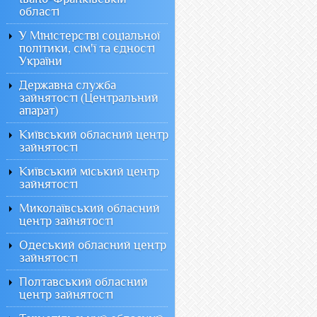
області
У Міністерстві соціальної
політики, сім'ї та єдності
України
Державна служба
зайнятості (Центральний
апарат)
Київський обласний центр
зайнятості
Київський міський центр
зайнятості
Миколаївський обласний
центр зайнятості
Одеський обласний центр
зайнятості
Полтавський обласний
центр зайнятості