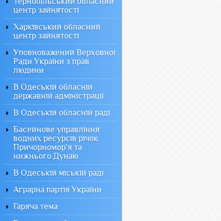
Тернопільський обласний
центр зайнятості
Харківський обласний
центр зайнятості
Уповноважений Верховної
Ради України з прав
людини
В Одеській обласній
державній адміністрації
В Одеській обласній раді
Басейнове управління
водних ресурсів річок
Причорномор`я та
нижнього Дунаю
В Одеській міській раді
Аграрна партія України
Гаряча тема