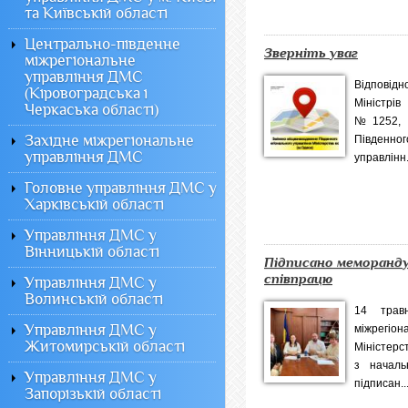
та Київській області
Центрально-південне
Зверніть уваг
міжрегіональне
управління ДМС
Відповід
(Кіровоградська і
Міністрів
Черкаська області)
№1252, в
Західне міжрегіональне
Півден
управління ДМС
управлінн.
Головне управління ДМС у
Харківській області
Управління ДМС у
Вінницькій області
Підписано меморанд
співпрацю
Управління ДМС у
Волинській області
14 трав
Управління ДМС у
міжрег
Житомирській області
Міністерст
з началь
Управління ДМС у
підписан..
Запорізькій області