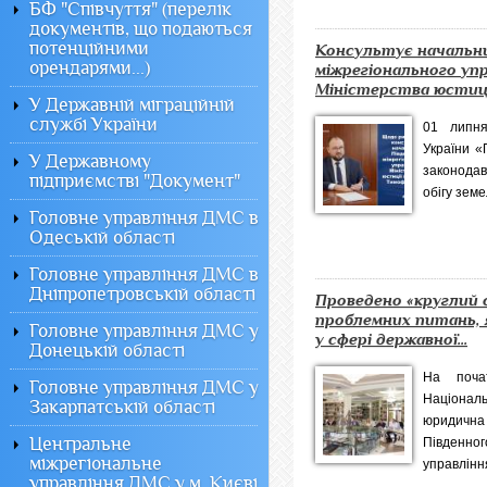
БФ "Співчуття" (перелік
документів, що подаються
потенційними
Консультує начальн
орендарями...)
міжрегіонального уп
Міністерства юстиці.
У Державній міграційній
службі України
01 липн
України «
У Державному
законодав
підприємстві "Документ"
обігу земе
Головне управління ДМС в
Одеській області
Головне управління ДМС в
Дніпропетровській області
Проведено «круглий 
проблемних питань, 
Головне управління ДМС у
у сфері державної...
Донецькій області
На поча
Головне управління ДМС у
Національ
Закарпатській області
юридична
Центральне
Півден
міжрегіональне
управління
управління ДМС у м. Києві