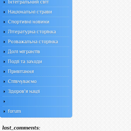
Інтегральний світ
Національні страви
Спортивні новини
Літературна сторінка
Розважальна сторінка
Долі мігрантів
Події та заходи
Привітання
Співчуваємо
Здоров'я нації
forum
last_comments: