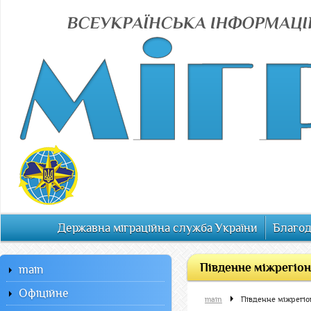
Державна міграційна служба України
Благод
Південне міжрегіон
main
Офiцiйне
main
Південне міжрегіо