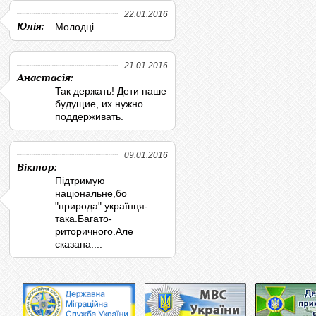
22.01.2016
Юлія:
Молодці
21.01.2016
Анастасія:
Так держать! Дети наше
будущие, их нужно
поддерживать.
09.01.2016
Віктор:
Підтримую
національне,бо
"природа" українця-
така.Багато-
риторичного.Але
сказана:...