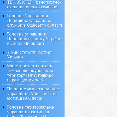
ТЕК ЗЕКТЕР Транспортно-
експедиторська компанія
Головне Управління
Державної фіскальної
служби в Одеській області
Головне управління
Пенсійного фонду України
в Одеській області
У Міністерстві юстиції
України
Міністерство з питань
тимчасово окупованих
територій і внутрішньо
переміщених осіб
Південне міжрегіональне
управління Міністерства
юстиції (м.Одеса)
Головне територіальне
управління юстиції в
Івано-Франківській