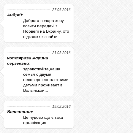
27.06.2016
Андрій:
Доброго вечора хочу
возити передачі з
Норвегії на Вкраїну, хто
підкаже як знайти...
21.03.2016
котлярова марина
сергеевна:
здравствуйте,наша
семья с двумя
несовершеннолетними
детьми проживает в
Волынской...
19.02.2016
Валентина:
Це чудово що є така
організация