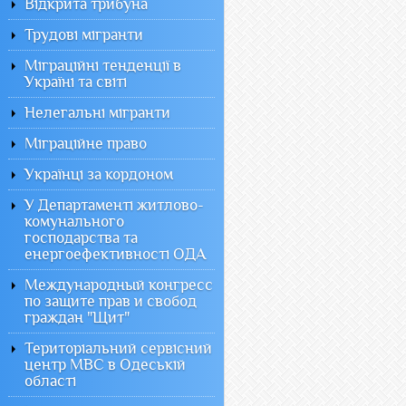
Відкрита трибуна
Трудові мігранти
Міграційні тенденції в
Україні та світі
Нелегальні мігранти
Міграційне право
Українці за кордоном
У Департаменті житлово-
комунального
господарства та
енергоефективності ОДА
Международный конгресс
по защите прав и свобод
граждан "Щит"
Територіальний сервісний
центр МВС в Одеській
області