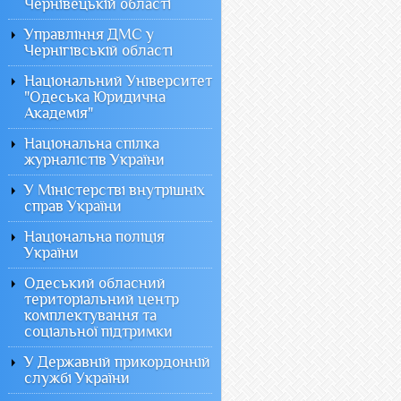
Чернівецькій області
Управління ДМС у
Чернігівській області
Національний Університет
"Одеська Юридична
Академія"
Національна спілка
журналістів України
У Міністерстві внутрішніх
справ України
Національна поліція
України
Одеський обласний
територіальний центр
комплектування та
соціальної підтримки
У Державній прикордонній
службі України