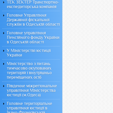
ТЕК ЗЕКТЕР Транспортно-
експедиторська компанія
Головне Управління
Державної фіскальної
служби в Одеській області
Головне управління
Пенсійного фонду України
в Одеській області
У Міністерстві юстиції
України
Міністерство з питань
тимчасово окупованих
територій і внутрішньо
переміщених осіб
Південне міжрегіональне
управління Міністерства
юстиції (м.Одеса)
Головне територіальне
управління юстиції в
Івано-Франківській