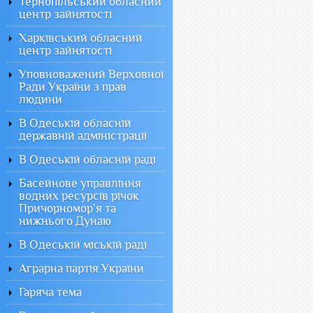
Тернопільський обласний
центр зайнятості
Харківський обласний
центр зайнятості
Уповноважений Верховної
Ради України з прав
людини
В Одеській обласній
державній адміністрації
В Одеській обласній раді
Басейнове управління
водних ресурсів річок
Причорномор`я та
нижнього Дунаю
В Одеській міській раді
Аграрна партія України
Гаряча тема