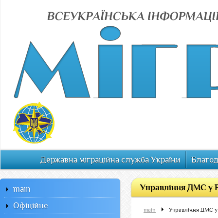
Державна міграційна служба України
Благод
Управління ДМС у Р
main
Офiцiйне
main
Управління ДМС у 