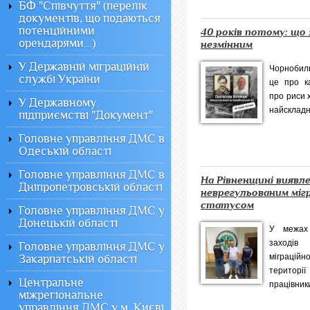
БФ "Співчуття" (перелік
документів, що подаються
потенційними
40 років потому: що
орендарями...)
незмінним
У Державній міграційній
Чорнобиль
службі України
це про ка
про риси 
У Державному
найскладні
підприємстві "Документ"
Головне управління ДМС в
Одеській області
Головне управління ДМС в
На Рівненщині виявле
Дніпропетровській області
неврегульованим міг
статусом
Головне управління ДМС у
Донецькій області
У межах 
заходів 
Головне управління ДМС у
міграці
Закарпатській області
територ
Центральне
працівники
міжрегіональне
управління ДМС у м. Києві