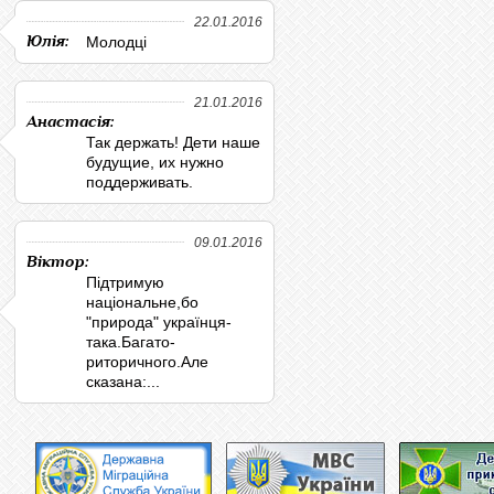
22.01.2016
Юлія:
Молодці
21.01.2016
Анастасія:
Так держать! Дети наше
будущие, их нужно
поддерживать.
09.01.2016
Віктор:
Підтримую
національне,бо
"природа" українця-
така.Багато-
риторичного.Але
сказана:...