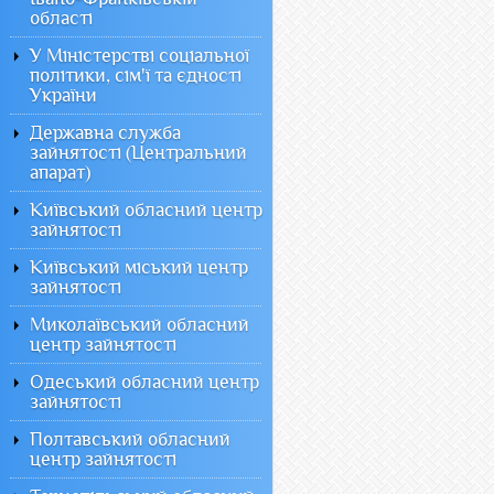
області
У Міністерстві соціальної
політики, сім'ї та єдності
України
Державна служба
зайнятості (Центральний
апарат)
Київський обласний центр
зайнятості
Київський міський центр
зайнятості
Миколаївський обласний
центр зайнятості
Одеський обласний центр
зайнятості
Полтавський обласний
центр зайнятості