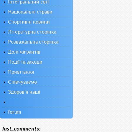
Інтегральний світ
Національні страви
Спортивні новини
Літературна сторінка
Розважальна сторінка
Долі мігрантів
Події та заходи
Привітання
Співчуваємо
Здоров'я нації
forum
last_comments: