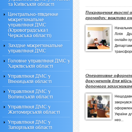
та Київській області
Покращення якості а
Центрально-південне
громадах: важлива о
міжрегіональне
управління ДМС
Начальник
(Кіровоградська і
Лілія Др
Черкаська області)
онлайн-
Західне міжрегіональне
Депар
управління ДМС
трансформа
Головне управління ДМС у
Харківській області
Оперативне оформл
Управління ДМС у
документів для війсь
Вінницькій області
допомога захисникам
Управління ДМС у
Волинській області
Нещодавн
звернувс
Управління ДМС у
оформлен
Житомирській області
України д
нео...
Управління ДМС у
Запорізькій області