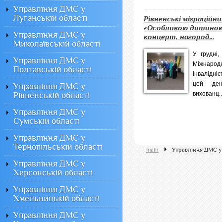
Управління ДМС у
Луганській області
Рівненські міграційни
«Особливою дитиною
Управління ДМС у
концерт, нагород...
Миколаївській області
У грудні,
Управління ДМС у
Міжнар
Полтавській області
інвалідніс
цей де
Управління ДМС у
вихованц..
Рівненській області
Управління ДМС у
Сумській області
Управління ДМС у
Тернопільській області
main
Управління ДМС у 
Управління ДМС у
Херсонській області
Управління ДМС у
Хмельницькій області
Управління ДМС у