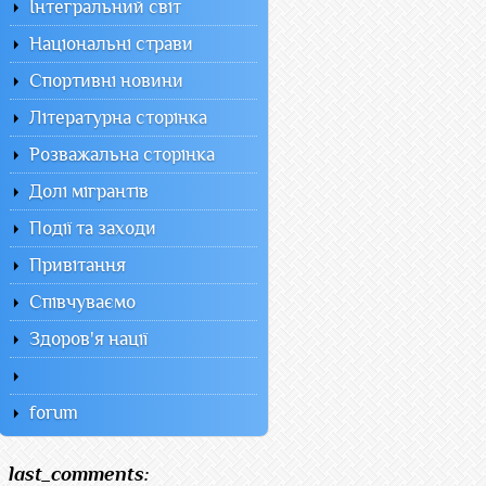
Інтегральний світ
Національні страви
Спортивні новини
Літературна сторінка
Розважальна сторінка
Долі мігрантів
Події та заходи
Привітання
Співчуваємо
Здоров'я нації
forum
last_comments: