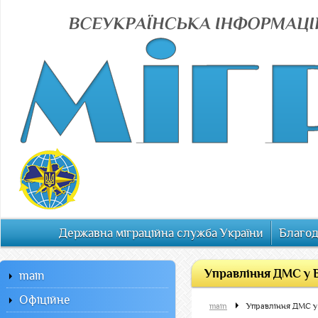
Державна міграційна служба України
Благод
Управління ДМС у В
main
Офiцiйне
main
Управління ДМС у 