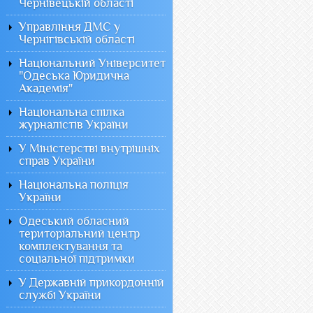
Чернівецькій області
Управління ДМС у
Чернігівській області
Національний Університет
"Одеська Юридична
Академія"
Національна спілка
журналістів України
У Міністерстві внутрішніх
справ України
Національна поліція
України
Одеський обласний
територіальний центр
комплектування та
соціальної підтримки
У Державній прикордонній
службі України