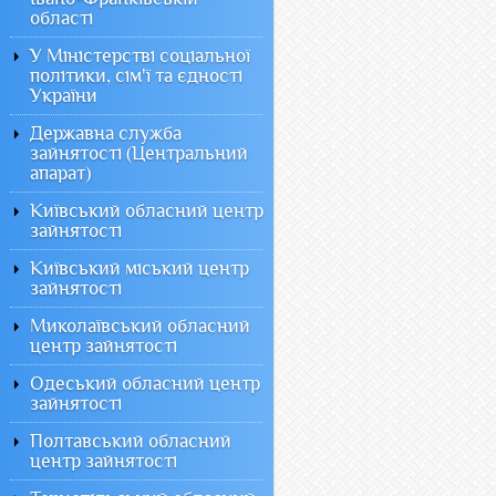
області
У Міністерстві соціальної
політики, сім'ї та єдності
України
Державна служба
зайнятості (Центральний
апарат)
Київський обласний центр
зайнятості
Київський міський центр
зайнятості
Миколаївський обласний
центр зайнятості
Одеський обласний центр
зайнятості
Полтавський обласний
центр зайнятості