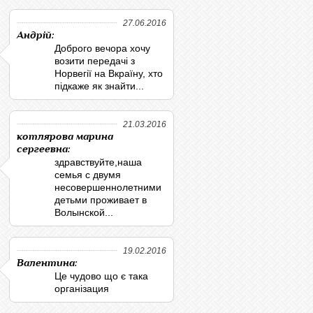
27.06.2016
Андрій:
Доброго вечора хочу
возити передачі з
Норвегії на Вкраїну, хто
підкаже як знайти...
21.03.2016
котлярова марина
сергеевна:
здравствуйте,наша
семья с двумя
несовершеннолетними
детьми проживает в
Волынской...
19.02.2016
Валентина:
Це чудово що є така
організация