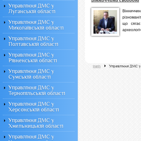
Вінниччина сьогодні
Управління ДМС у
Луганській області
Віннич
різноманіт
Управління ДМС у
що сягає
Миколаївській області
археологіч
Управління ДМС у
Полтавській області
Управління ДМС у
Рівненській області
main
Управління ДМС у 
Управління ДМС у
Сумській області
Управління ДМС у
Тернопільській області
Управління ДМС у
Херсонській області
Управління ДМС у
Хмельницькій області
Управління ДМС у