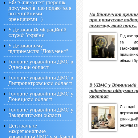
БФ "Співчуття" (перелік
документів, що подаються
потенційними
На Вінниччині прийн
орендарями...)
про примусове видв
іноземця, який пору...
У Державній міграційній
службі України
Під час п
за дот
У Державному
законод
підприємстві "Документ"
працівн
області бул
Головне управління ДМС в
Одеській області
Головне управління ДМС в
Дніпропетровській області
В УДМС у Вінницькій
підведено підсумки р
Головне управління ДМС у
квартал
Донецькій області
Сьогодні
Головне управління ДМС у
державної
Закарпатській області
Вінницькі
Центральне
результаті
міжрегіональне
управління ДМС у м. Києві