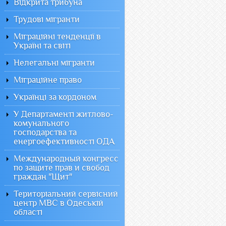
Відкрита трибуна
Трудові мігранти
Міграційні тенденції в
Україні та світі
Нелегальні мігранти
Міграційне право
Українці за кордоном
У Департаменті житлово-
комунального
господарства та
енергоефективності ОДА
Международный конгресс
по защите прав и свобод
граждан "Щит"
Територіальний сервісний
центр МВС в Одеській
області