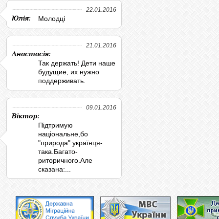
22.01.2016
Юлія:
Молодці
21.01.2016
Анастасія:
Так держать! Дети наше
будущие, их нужно
поддерживать.
09.01.2016
Віктор:
Підтримую
національне,бо
"природа" українця-
така.Багато-
риторичного.Але
сказана:...