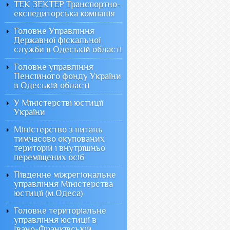
ТЕК ЗЕКТЕР Транспортно-
експедиторська компанія
Головне Управління
Державної фіскальної
служби в Одеській області
Головне управління
Пенсійного фонду України
в Одеській області
У Міністерстві юстиції
України
Міністерство з питань
тимчасово окупованих
територій і внутрішньо
переміщених осіб
Південне міжрегіональне
управління Міністерства
юстиції (м.Одеса)
Головне територіальне
управління юстиції в
Івано-Франківській