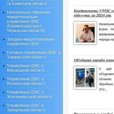
та Київській області
Керівництво УДМС п
Центрально-південне
підсумки за 2024 рік
міжрегіональне
управління ДМС
Начальник
(Кіровоградська і
Борис На
Черкаська області)
керівника
Західне міжрегіональне
нарада пр
управління ДМС
Головне управління ДМС у
Харківській області
Об’єднані заради пер
Управління ДМС у
У цей 
Вінницькій області
об'єднув
Управління ДМС у
спільних
Волинській області
Збройних 
сіто...
Управління ДМС у
Житомирській області
Управління ДМС у
Запорізькій області