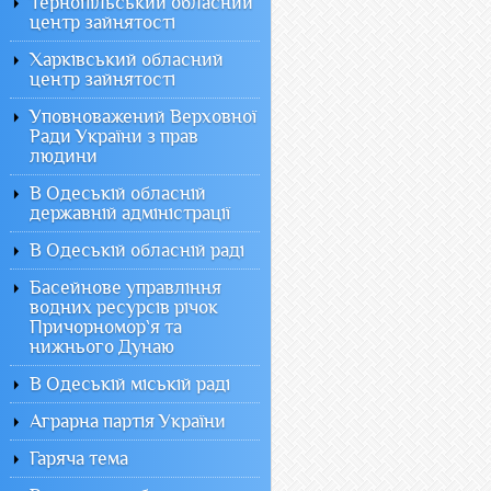
Тернопільський обласний
центр зайнятості
Харківський обласний
центр зайнятості
Уповноважений Верховної
Ради України з прав
людини
В Одеській обласній
державній адміністрації
В Одеській обласній раді
Басейнове управління
водних ресурсів річок
Причорномор`я та
нижнього Дунаю
В Одеській міській раді
Аграрна партія України
Гаряча тема