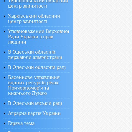
Тернопільський обласний
центр зайнятості
Харківський обласний
центр зайнятості
Уповноважений Верховної
Ради України з прав
людини
В Одеській обласній
державній адміністрації
В Одеській обласній раді
Басейнове управління
водних ресурсів річок
Причорномор`я та
нижнього Дунаю
В Одеській міській раді
Аграрна партія України
Гаряча тема