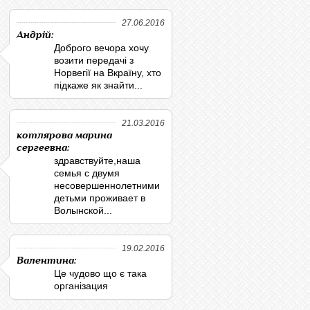
27.06.2016
Андрій:
Доброго вечора хочу
возити передачі з
Норвегії на Вкраїну, хто
підкаже як знайти...
21.03.2016
котлярова марина
сергеевна:
здравствуйте,наша
семья с двумя
несовершеннолетними
детьми проживает в
Волынской...
19.02.2016
Валентина:
Це чудово що є така
організация