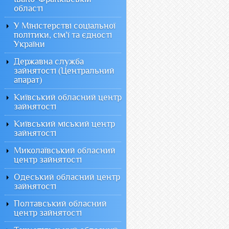
області
У Міністерстві соціальної
політики, сім'ї та єдності
України
Державна служба
зайнятості (Центральний
апарат)
Київський обласний центр
зайнятості
Київський міський центр
зайнятості
Миколаївський обласний
центр зайнятості
Одеський обласний центр
зайнятості
Полтавський обласний
центр зайнятості