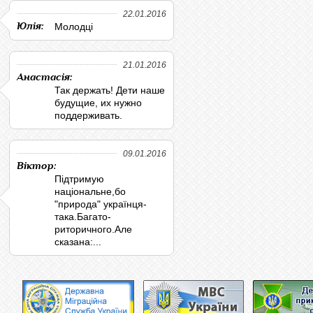
22.01.2016
Юлія:
Молодці
21.01.2016
Анастасія:
Так держать! Дети наше
будущие, их нужно
поддерживать.
09.01.2016
Віктор:
Підтримую
національне,бо
"природа" українця-
така.Багато-
риторичного.Але
сказана:...