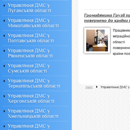
Управління ДМС у
Луганській області
Громадянина Грузії 
Управління ДМС у
повернено до країни
Миколаївській області
Працівн
Управління ДМС у
міграцій
Полтавській області
област
повернен
Управління ДМС у
країни пох
Рівненській області
Управління ДМС у
Сумській області
Управління ДМС у
Тернопільській області
main
Управління ДМС у
Управління ДМС у
Херсонській області
Управління ДМС у
Хмельницькій області
Управління ДМС у