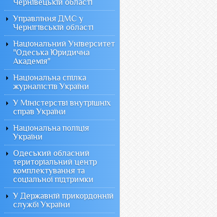
Чернівецькій області
Управління ДМС у
Чернігівській області
Національний Університет
"Одеська Юридична
Академія"
Національна спілка
журналістів України
У Міністерстві внутрішніх
справ України
Національна поліція
України
Одеський обласний
територіальний центр
комплектування та
соціальної підтримки
У Державній прикордонній
службі України