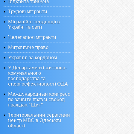
Відкрита трибуна
Трудові мігранти
Міграційні тенденції в
Україні та світі
Нелегальні мігранти
Міграційне право
Українці за кордоном
У Департаменті житлово-
комунального
господарства та
енергоефективності ОДА
Международный конгресс
по защите прав и свобод
граждан "Щит"
Територіальний сервісний
центр МВС в Одеській
області