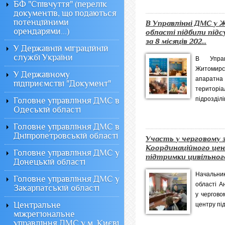
БФ "Співчуття" (перелік
документів, що подаються
потенційними
В Управлінні ДМС у
орендарями...)
області підбили під
за 8 місяців 202...
У Державній міграційній
службі України
В Упра
Житомир
У Державному
апаратн
підприємстві "Документ"
територ
підрозділів
Головне управління ДМС в
Одеській області
Головне управління ДМС в
Дніпропетровській області
Участь у черговому з
Координаційного це
Головне управління ДМС у
підтримки цивільного
Донецькій області
Начальн
Головне управління ДМС у
області А
Закарпатській області
у чергово
Центральне
центру під
міжрегіональне
управління ДМС у м. Києві