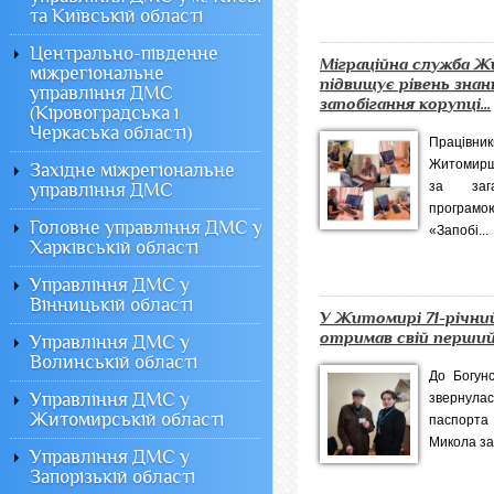
та Київській області
Центрально-південне
Міграційна служба 
міжрегіональне
підвищує рівень знан
управління ДМС
запобігання корупці...
(Кіровоградська і
Черкаська області)
Працівн
Житомирщи
Західне міжрегіональне
за зага
управління ДМС
програмо
Головне управління ДМС у
«Запобі...
Харківській області
Управління ДМС у
Вінницькій області
У Житомирі 71-річни
отримав свій перши
Управління ДМС у
Волинській області
До Богунс
Управління ДМС у
звернулас
Житомирській області
паспорта
Микола зав
Управління ДМС у
Запорізькій області