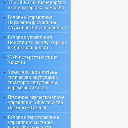
ТЕК ЗЕКТЕР Транспортно-
експедиторська компанія
Головне Управління
Державної фіскальної
служби в Одеській області
Головне управління
Пенсійного фонду України
в Одеській області
У Міністерстві юстиції
України
Міністерство з питань
тимчасово окупованих
територій і внутрішньо
переміщених осіб
Південне міжрегіональне
управління Міністерства
юстиції (м.Одеса)
Головне територіальне
управління юстиції в
Івано-Франківській