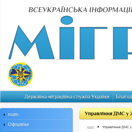
Державна міграційна служба України
Благод
Управління ДМС у 
main
Офiцiйне
main
Управління ДМС у