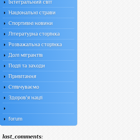
Інтегральний світ
Національні страви
Спортивні новини
Літературна сторінка
Розважальна сторінка
Долі мігрантів
Події та заходи
Привітання
Співчуваємо
Здоров'я нації
forum
last_comments: