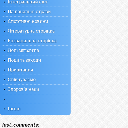
Інтегральний світ
Національні страви
Спортивні новини
Літературна сторінка
Розважальна сторінка
Долі мігрантів
Події та заходи
Привітання
Співчуваємо
Здоров'я нації
forum
last_comments: