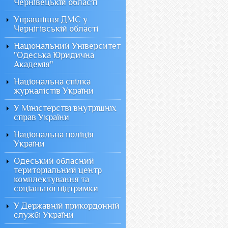
Чернівецькій області
Управління ДМС у
Чернігівській області
Національний Університет
"Одеська Юридична
Академія"
Національна спілка
журналістів України
У Міністерстві внутрішніх
справ України
Національна поліція
України
Одеський обласний
територіальний центр
комплектування та
соціальної підтримки
У Державній прикордонній
службі України