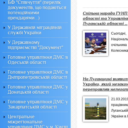
БФ "Співчуття" (перелік
документів, що подаються
потенційними
Спільна нарада ГУНП 
орендарями...)
області та Управлін
Луганській області ...
У Державній міграційній
службі України
Сьогодні
Національ
У Державному
очільник
підприємстві "Документ"
Колесника 
Головне управління ДМС в
Одеській області
Головне управління ДМС в
Дніпропетровській області
На Луганщині виявил
України, який незако
Головне управління ДМС у
переправляв нелегаль
Донецькій області
21.03.2
Головне управління ДМС у
працівник
Закарпатській області
Луганські
Центральне
України в Л
міжрегіональне
управління ДМС у м. Києві