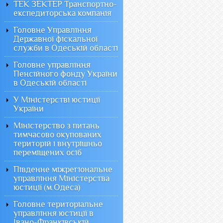
ТЕК ЗЕКТЕР Транспортно-
експедиторська компанія
Головне Управління
Державної фіскальної
служби в Одеській області
Головне управління
Пенсійного фонду України
в Одеській області
У Міністерстві юстиції
України
Міністерство з питань
тимчасово окупованих
територій і внутрішньо
переміщених осіб
Південне міжрегіональне
управління Міністерства
юстиції (м.Одеса)
Головне територіальне
управління юстиції в
Івано-Франківській