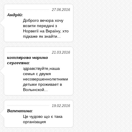
27.06.2016
Андрій:
Доброго вечора хочу
возити передачі з
Норвегії на Вкраїну, хто
підкаже як знайти...
21.03.2016
котлярова марина
сергеевна:
здравствуйте,наша
семья с двумя
несовершеннолетними
детьми проживает в
Волынской...
19.02.2016
Валентина:
Це чудово що є така
організация