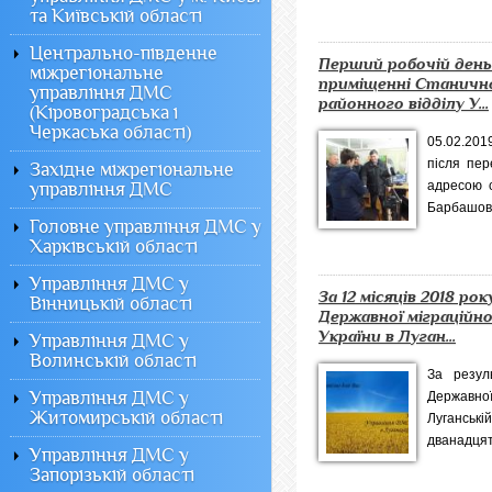
та Київській області
Центрально-південне
Перший робочій день
міжрегіональне
приміщенні Станичн
управління ДМС
районного відділу У...
(Кіровоградська і
Черкаська області)
05.02.201
після пер
Західне міжрегіональне
адресою с
управління ДМС
Барбашова
Головне управління ДМС у
Харківській області
Управління ДМС у
За 12 місяців 2018 ро
Вінницькій області
Державної міграційно
України в Луган...
Управління ДМС у
Волинській області
За резул
Управління ДМС у
Державної
Житомирській області
Луганс
дванадцяти
Управління ДМС у
Запорізькій області