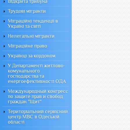
Відкрита трибуна
Трудові мігранти
Міграційні тенденції в
Україні та світі
Нелегальні мігранти
Міграційне право
Українці за кордоном
У Департаменті житлово-
комунального
господарства та
енергоефективності ОДА
Международный конгресс
по защите прав и свобод
граждан "Щит"
Територіальний сервісний
центр МВС в Одеській
області