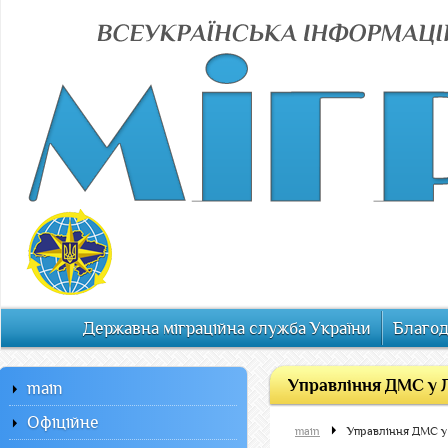
Державна міграційна служба України
Благод
Управління ДМС у Л
main
Офiцiйне
main
Управління ДМС у 