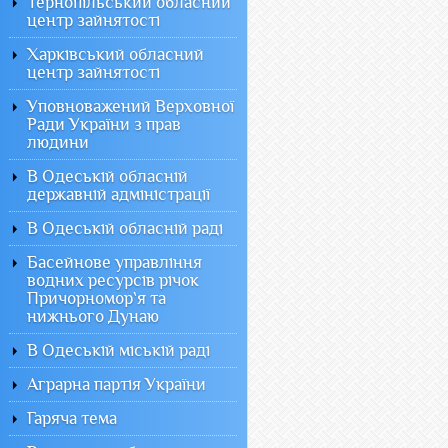
Тернопільський обласний
центр зайнятості
Харківський обласний
центр зайнятості
Уповноважений Верховної
Ради України з прав
людини
В Одеській обласній
державній адміністрації
В Одеській обласній раді
Басейнове управління
водних ресурсів річок
Причорномор`я та
нижнього Дунаю
В Одеській міській раді
Аграрна партія України
Гаряча тема