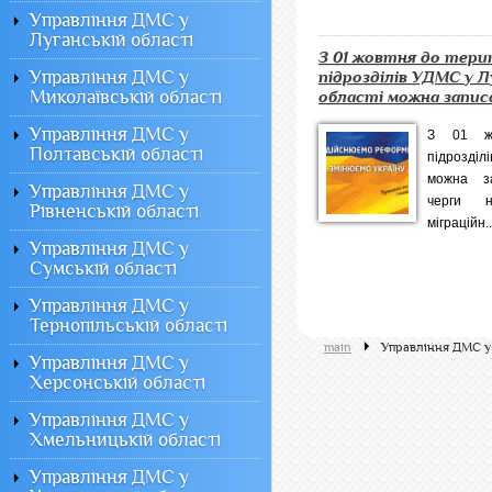
Управління ДМС у
Луганській області
З 01 жовтня до тери
Управління ДМС у
підрозділів УДМС у Л
Миколаївській області
області можна записа.
Управління ДМС у
З 01 жо
Полтавській області
підрозділ
можна за
Управління ДМС у
черги н
Рівненській області
міграційн..
Управління ДМС у
Сумській області
Управління ДМС у
Тернопільській області
main
Управління ДМС у 
Управління ДМС у
Херсонській області
Управління ДМС у
Хмельницькій області
Управління ДМС у