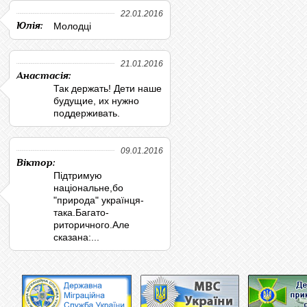
22.01.2016
Юлія:
Молодці
21.01.2016
Анастасія:
Так держать! Дети наше
будущие, их нужно
поддерживать.
09.01.2016
Віктор:
Підтримую
національне,бо
"природа" українця-
така.Багато-
риторичного.Але
сказана:...