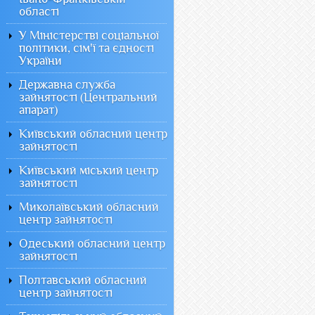
області
У Міністерстві соціальної
політики, сім'ї та єдності
України
Державна служба
зайнятості (Центральний
апарат)
Київський обласний центр
зайнятості
Київський міський центр
зайнятості
Миколаївський обласний
центр зайнятості
Одеський обласний центр
зайнятості
Полтавський обласний
центр зайнятості