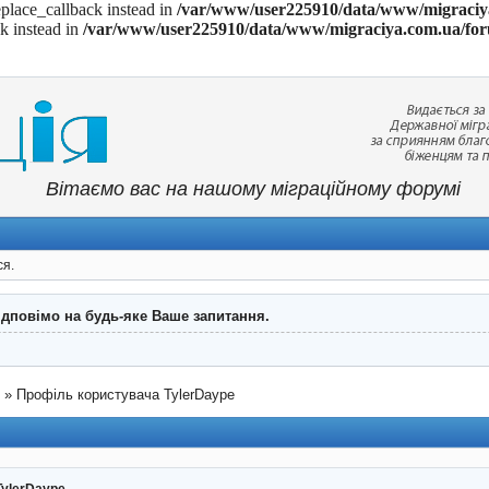
eplace_callback instead in
/var/www/user225910/data/www/migraciya
ck instead in
/var/www/user225910/data/www/migraciya.com.ua/for
Вітаємо вас на нашому міграційному форумі
ся.
ідповімо на будь-яке Ваше запитання.
"
»
Профіль користувача TylerDaype