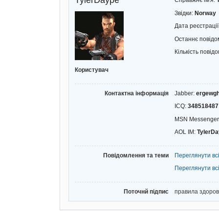
TylerDaype
Справжнє ім'я:
Звідки:
Norway
Дата реєстрації
Останнє повід
Кількість повід
Користувач
Контактна інформація
Jabber:
ergewg
ICQ:
348518487
MSN Messenger
AOL IM:
TylerD
Повідомлення та теми
Переглянути вс
Переглянути вс
Поточнй підпис
правила здоров