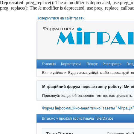
Deprecated
: preg_replace(): The /e modifier is deprecated, use preg_r
preg_replace(): The /e modifier is deprecated, use preg_replace_callba
Повернутися на сайт газети
Головна
Користувачі
Пошук
Реєстрація
Вхід
Ви не увійшли.
Будь ласка, увійдіть або зареєструйте
Міграційний форум веде активну роботу! Ми в
Приєднуйтесь до обговорення тем, що вас цікавлять.
Форум інформаційно-аналітичної газеты "Міграція
Вітаємо у профілі користувача TylerDaype