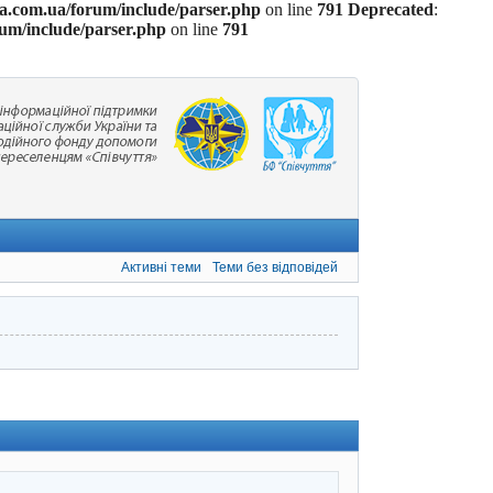
.com.ua/forum/include/parser.php
on line
791
Deprecated
:
um/include/parser.php
on line
791
Активні теми
Теми без відповідей