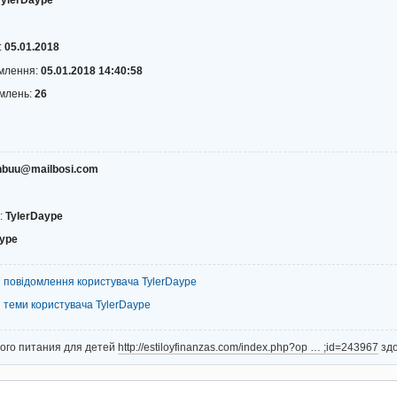
TylerDaype
:
05.01.2018
омлення:
05.01.2018 14:40:58
омлень:
26
hbuu@mailbosi.com
:
TylerDaype
aype
і повідомлення користувача TylerDaype
і теми користувача TylerDaype
ого питания для детей
http://estiloyfinanzas.com/index.php?op … ;id=243967
здо