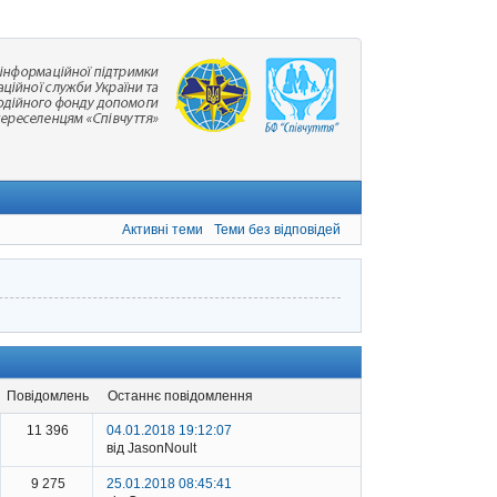
Активні теми
Теми без відповідей
повідомлень
останнє повідомлення
11 396
04.01.2018 19:12:07
від JasonNoult
9 275
25.01.2018 08:45:41