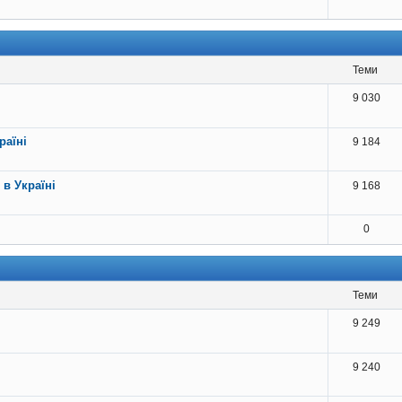
теми
9 030
раїні
9 184
 в Україні
9 168
0
теми
9 249
9 240