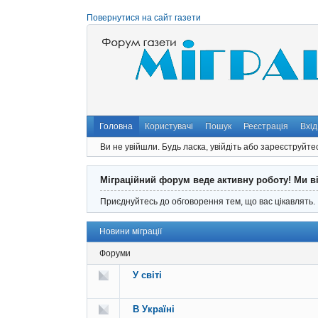
Повернутися на сайт газети
Головна
Користувачі
Пошук
Реєстрація
Вхід
Ви не увійшли.
Будь ласка, увійдіть або зареєструйте
Міграційний форум веде активну роботу! Ми в
Приєднуйтесь до обговорення тем, що вас цікавлять.
Новини міграції
Форуми
У світі
В Україні