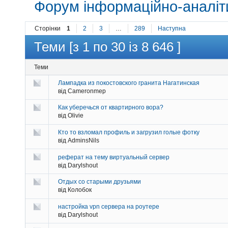
Форум інформаційно-аналіти
Сторінки
1
2
3
…
289
Наступна
Теми [з 1 по 30 із 8 646 ]
Теми
Лампадка из покостовского гранита Нагатинская
від Cameronmep
Как уберечься от квартирного вора?
від Olivie
Кто то взломал профиль и загрузил голые фотку
від AdminsNils
реферат на тему виртуальный сервер
від Darylshout
Отдых со старыми друзьями
від Колобок
настройка vpn сервера на роутере
від Darylshout