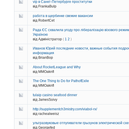
vip в Санкт-Петербурге проститутки
від FrankaBulp
работа в щербинке свежие вакансии
від RobertCet
Рада ЄС схвалила угоду про лібералізацію візового режим
Україною
від Адміністратор
(
1
2
)
Иванов Юрий последние новости, важные события подро
информация
від BrianBop
About RocketLeague and Why
від MMOaknfl
The One Thing to Do for PathofExile
від MMOaknfl
tulaip casino seafood dinner
від JamesSoivy
http://supplementch3mistry.com/viabol-rx/
від rachealweisz
ультразвуковые отпугиватели грызунов электрической сх
від Georgefed