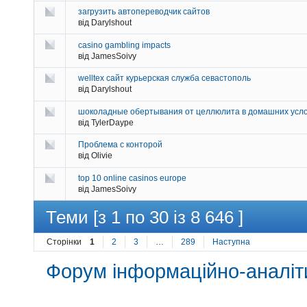
загрузить автопереводчик сайтов
від Darylshout
casino gambling impacts
від JamesSoivy
welltex сайт курьерская служба севастополь
від Darylshout
шоколадные обертывания от целлюлита в домашних усл
від TylerDaype
Проблема с конторой
від Olivie
top 10 online casinos europe
від JamesSoivy
Теми [з 1 по 30 із 8 646 ]
Сторінки
1
2
3
…
289
Наступна
Форум інформаційно-аналіти