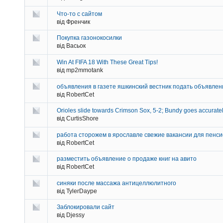
Что-то с сайтом
від Френчик
Покупка газонокосилки
від Васьок
Win At FIFA 18 With These Great Tips!
від mp2mmotank
объявления в газете яшкинский вестник подать объявлен
від RobertCet
Orioles slide towards Crimson Sox, 5-2; Bundy goes accuratel
від CurtisShore
работа сторожем в ярославле свежие вакансии для пенс
від RobertCet
разместить объявление о продаже книг на авито
від RobertCet
синяки после массажа антицеллюлитного
від TylerDaype
Заблокировали сайт
від Djessy