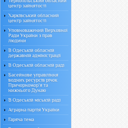
Тернопільський обласний
центр зайнятості
Харківський обласний
центр зайнятості
Уповноважений Верховної
Ради України з прав
людини
В Одеській обласній
державній адміністрації
В Одеській обласній раді
Басейнове управління
водних ресурсів річок
Причорномор`я та
нижнього Дунаю
В Одеській міській раді
Аграрна партія України
Гаряча тема