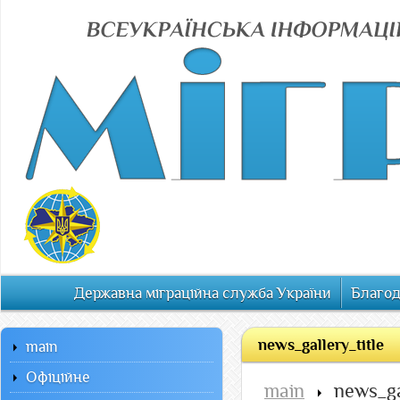
Державна міграційна служба України
Благод
news_gallery_title
main
Офiцiйне
main
news_g