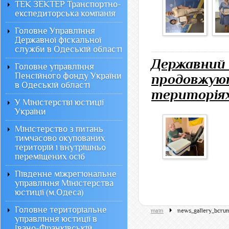
ТЕК ЗЕКТЕР Транспортно-
експедиторська компанія
Головне Управління
Державної фіскальної
служби в Одеській області
Державний 
Головне управління
Пенсійного фонду України
продовжую
в Одеській області
територіях
У Міністерстві юстиції
України
Міністерство з питань
тимчасово окупованих
територій і внутрішньо
переміщених осіб
Південне міжрегіональне
управління Міністерства
юстиції (м.Одеса)
Головне територіальне
main
news_gallery_bcru
управління юстиції в
Івано-Франківській