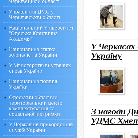
Чернівецькій області
Управління ДМС у
Чернігівській області
Національний Університет
"Одеська Юридична
Академія"
У Черкасах
Національна спілка
Україну
журналістів України
У Міністерстві внутрішніх
справ України
Національна поліція
України
Одеський обласний
територіальний центр
комплектування та
З нагоди Д
соціальної підтримки
УДМС Хмель
У Державній прикордонній
службі України