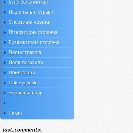
Інтегральний світ
Національні страви
Спортивні новини
Літературна сторінка
Розважальна сторінка
Долі мігрантів
Події та заходи
Привітання
Співчуваємо
Здоров'я нації
forum
last_comments: