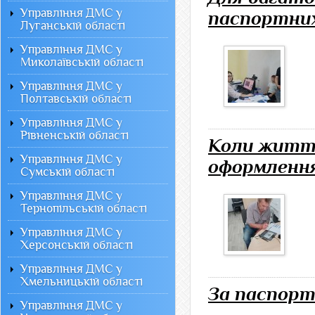
Управління ДМС у
паспортних
Луганській області
Управління ДМС у
Миколаївській області
Управління ДМС у
Полтавській області
Управління ДМС у
Рівненській області
Коли життє
Управління ДМС у
оформлення
Сумській області
Управління ДМС у
Тернопільській області
Управління ДМС у
Херсонській області
Управління ДМС у
Хмельницькій області
За паспорто
Управління ДМС у