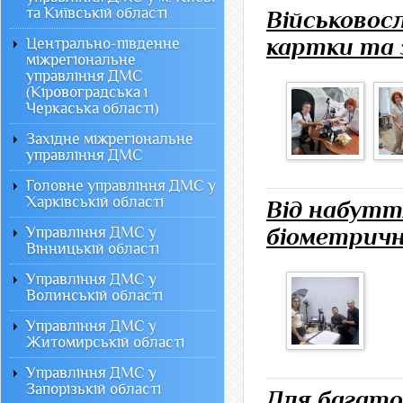
та Київській області
Військовос
картки та 
Центрально-південне
міжрегіональне
управління ДМС
(Кіровоградська і
Черкаська області)
Західне міжрегіональне
управління ДМС
Головне управління ДМС у
Харківській області
Від набутт
біометричн
Управління ДМС у
Вінницькій області
Управління ДМС у
Волинській області
Управління ДМС у
Житомирській області
Управління ДМС у
Запорізькій області
Для багато