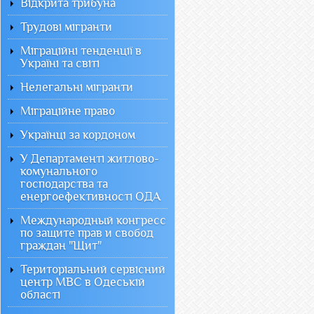
Відкрита трибуна
Трудові мігранти
Міграційні тенденції в
Україні та світі
Нелегальні мігранти
Міграційне право
Українці за кордоном
У Департаменті житлово-
комунального
господарства та
енергоефективності ОДА
Международный конгресс
по защите прав и свобод
граждан "Щит"
Територіальний сервісний
центр МВС в Одеській
області