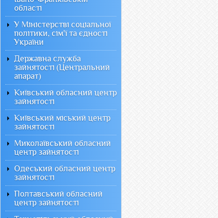
області
У Міністерстві соціальної
політики, сім'ї та єдності
України
Державна служба
зайнятості (Центральний
апарат)
Київський обласний центр
зайнятості
Київський міський центр
зайнятості
Миколаївський обласний
центр зайнятості
Одеський обласний центр
зайнятості
Полтавський обласний
центр зайнятості