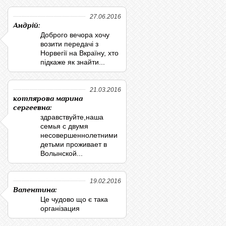
27.06.2016
Андрій:
Доброго вечора хочу
возити передачі з
Норвегії на Вкраїну, хто
підкаже як знайти...
21.03.2016
котлярова марина
сергеевна:
здравствуйте,наша
семья с двумя
несовершеннолетними
детьми проживает в
Волынской...
19.02.2016
Валентина:
Це чудово що є така
організация