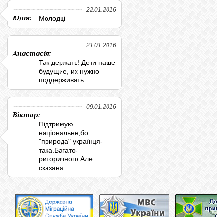
22.01.2016
Юлія:
Молодці
21.01.2016
Анастасія:
Так держать! Дети наше
будущие, их нужно
поддерживать.
09.01.2016
Віктор:
Підтримую
національне,бо
"природа" українця-
така.Багато-
риторичного.Але
сказана:...