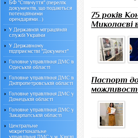
БФ "Співчуття" (перелік
документів, що подаються
75 років Ко
потенційними
орендарями...)
Миколаєві 
У Державній міграційній
службі України
У Державному
підприємстві "Документ"
Головне управління ДМС в
Одеській області
Головне управління ДМС в
Паспорт до
Дніпропетровській області
можливост
Головне управління ДМС у
Донецькій області
Головне управління ДМС у
Закарпатській області
Центральне
міжрегіональне
управління ДМС у м. Києві