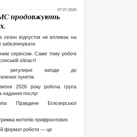
07.07.2026
УДМС продовжують
х.
а сезон відпусток не впливає на
и забезпечувати
сним сервісом. Саме тому робочі
онській області
ть регулярні виїзди до
елених пунктів.
липня 2026 року робоча група
 надання послуг
ла Правдине Білозерської
дтримка жителів прифронтових
ний формат роботи — це