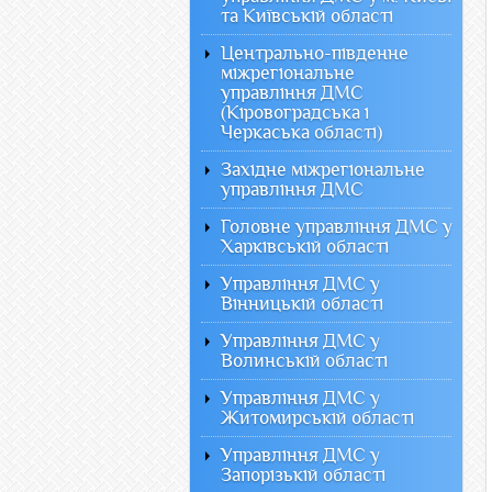
та Київській області
Центрально-південне
міжрегіональне
управління ДМС
(Кіровоградська і
Черкаська області)
Західне міжрегіональне
управління ДМС
Головне управління ДМС у
Харківській області
Управління ДМС у
Вінницькій області
Управління ДМС у
Волинській області
Управління ДМС у
Житомирській області
Управління ДМС у
Запорізькій області