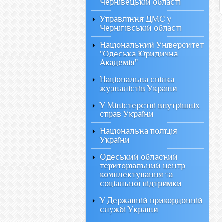
Чернівецькій області
Управління ДМС у
Чернігівській області
Національний Університет
"Одеська Юридична
Академія"
Національна спілка
журналістів України
У Міністерстві внутрішніх
справ України
Національна поліція
України
Одеський обласний
територіальний центр
комплектування та
соціальної підтримки
У Державній прикордонній
службі України