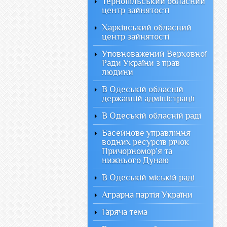
Тернопільський обласний
центр зайнятості
Харківський обласний
центр зайнятості
Уповноважений Верховної
Ради України з прав
людини
В Одеській обласній
державній адміністрації
В Одеській обласній раді
Басейнове управління
водних ресурсів річок
Причорномор`я та
нижнього Дунаю
В Одеській міській раді
Аграрна партія України
Гаряча тема