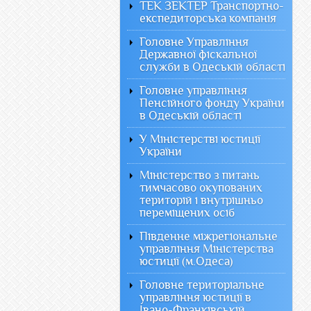
ТЕК ЗЕКТЕР Транспортно-
експедиторська компанія
Головне Управління
Державної фіскальної
служби в Одеській області
Головне управління
Пенсійного фонду України
в Одеській області
У Міністерстві юстиції
України
Міністерство з питань
тимчасово окупованих
територій і внутрішньо
переміщених осіб
Південне міжрегіональне
управління Міністерства
юстиції (м.Одеса)
Головне територіальне
управління юстиції в
Івано-Франківській