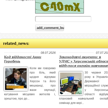
related_news:
08.07.2026
07.07.20
Код відданості Анни
Законодавчі акценти: в
Горобець
УДМС у Херсонській облас
відбулося онлайн-навчання
Коли ми говоримо
про біль, який
30 червня 20
щодня відчуває
року в Управлін
Херсон та його
Державної
мешканці, про
міграційної служ
жахи окупації,
у Херсонськ
катування місцевих жителів і,
області відбув
зрештою, про до...
плановий навчальний онлай
семінар для кері...