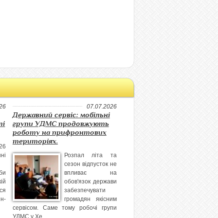
26
07.07.2026
Державний сервіс: мобільні
ті
групи УДМС продовжують
роботу на прифронтових
територіях.
26
ні
Розпал літа та
сезон відпусток не
би
впливає на
ій
обов'язок держави
ся
забезпечувати
н-
громадян якісним
сервісом. Саме тому робочі групи
УДМС у Хе...