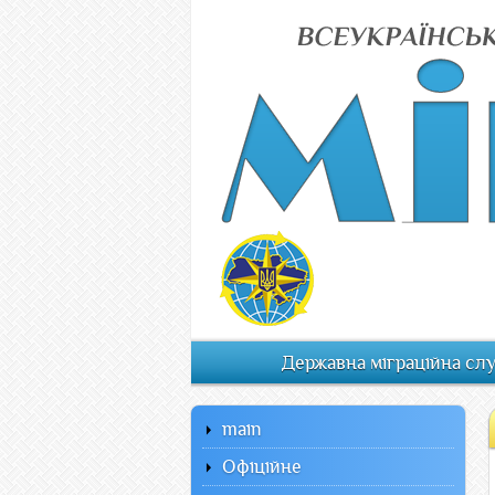
Державна міграційна сл
main
Офiцiйне