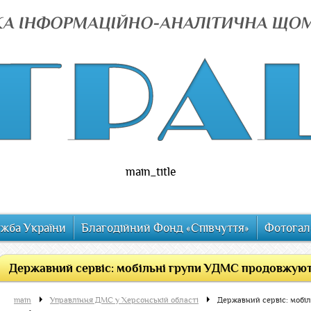
main_title
ужба України
Благодійний Фонд «Співчуття»
Фотогал
Державний сервіс: мобільні групи УДМС продовжують
main
Управління ДМС у Херсонській області
Державний сервіс: мобі