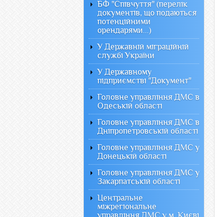
БФ "Співчуття" (перелік
документів, що подаються
потенційними
орендарями...)
У Державній міграційній
службі України
У Державному
підприємстві "Документ"
Головне управління ДМС в
Одеській області
Головне управління ДМС в
Дніпропетровській області
Головне управління ДМС у
Донецькій області
Головне управління ДМС у
Закарпатській області
Центральне
міжрегіональне
управління ДМС у м. Києві