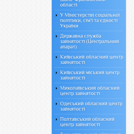
області
У Міністерстві соціальної
політики, сім'ї та єдності
України
Державна служба
зайнятості (Центральний
апарат)
Київський обласний центр
зайнятості
Київський міський центр
зайнятості
Миколаївський обласний
центр зайнятості
Одеський обласний центр
зайнятості
Полтавський обласний
центр зайнятості