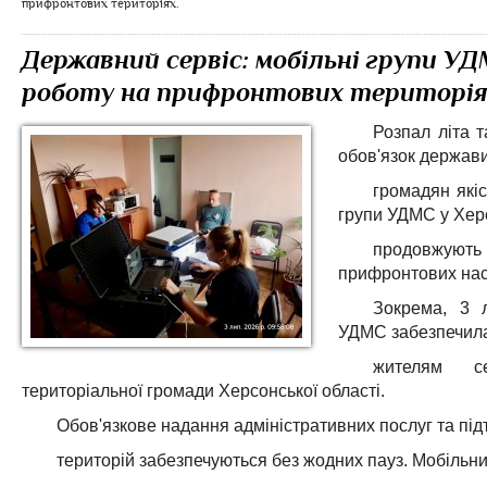
прифронтових територіях.
Державний сервіс: мобільні групи 
роботу на прифронтових територія
Розпал літа т
обов'язок держав
громадян які
групи УДМС у Херс
продовжую
прифронтових нас
Зокрема, 3 
УДМС забезпечила
жителям се
територіальної громади Херсонської області.
Обов'язкове надання адміністративних послуг та пі
територій забезпечуються без жодних пауз. Мобіль