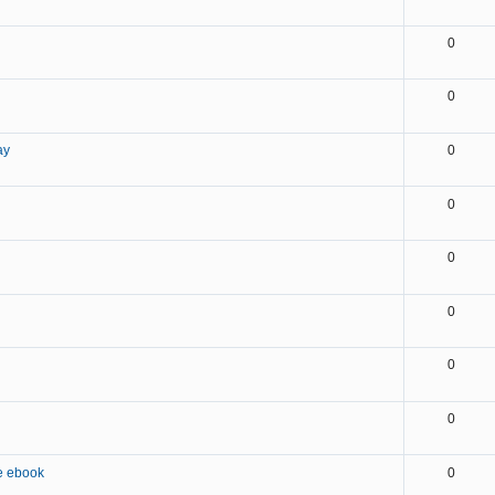
0
0
ay
0
0
0
0
0
0
ee ebook
0