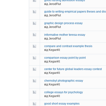
good nursing admission essays
від JerodFlut
guide to writing empirical papers theses and dis
від JerodFlut
graphic design process essay
від JerodFlut
informative mother teresa essay
від JerodFlut
compare and contrast example thesis
від KeganKt
comparison essay point by point
від KeganKt
center for future global leaders essay contest
від KeganKt
chernobyl photographic essay
від KeganKt
college essays for psychology
від KeganKt
good short essay examples