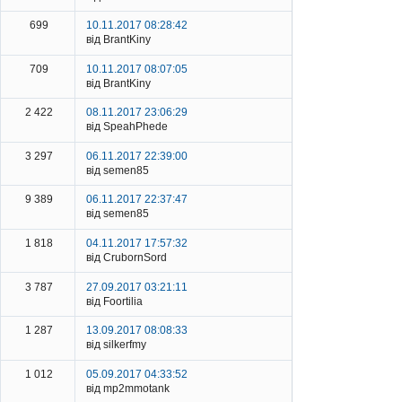
699
10.11.2017 08:28:42
від BrantKiny
709
10.11.2017 08:07:05
від BrantKiny
2 422
08.11.2017 23:06:29
від SpeahPhede
3 297
06.11.2017 22:39:00
від semen85
9 389
06.11.2017 22:37:47
від semen85
1 818
04.11.2017 17:57:32
від CrubornSord
3 787
27.09.2017 03:21:11
від Foortilia
1 287
13.09.2017 08:08:33
від silkerfmy
1 012
05.09.2017 04:33:52
від mp2mmotank