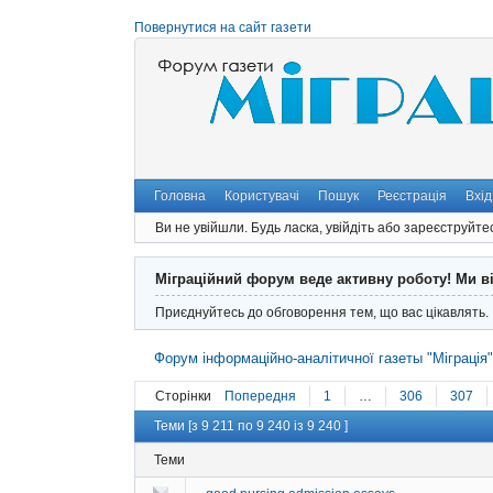
Повернутися на сайт газети
Головна
Користувачі
Пошук
Реєстрація
Вхід
Ви не увійшли.
Будь ласка, увійдіть або зареєструйте
Міграційний форум веде активну роботу! Ми в
Приєднуйтесь до обговорення тем, що вас цікавлять.
Форум інформаційно-аналітичної газеты "Міграція
Сторінки
Попередня
1
…
306
307
Теми [з 9 211 по 9 240 із 9 240 ]
Теми