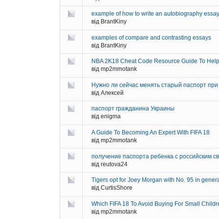
example of how to write an autobiography essa
від BrantKiny
examples of compare and contrasting essays
від BrantKiny
NBA 2K18 Cheat Code Resource Guide To Help
від mp2mmotank
Нужно ли сейчас менять старый паспорт при
від Алексей
паспорт гражданина Украины
від enigma
A Guide To Becoming An Expert With FIFA 18
від mp2mmotank
получение паспорта ребенка с российским с
від reutova24
Tigers opt for Joey Morgan with No. 95 in gener
від CurtisShore
Which FIFA 18 To Avoid Buying For Small Childr
від mp2mmotank