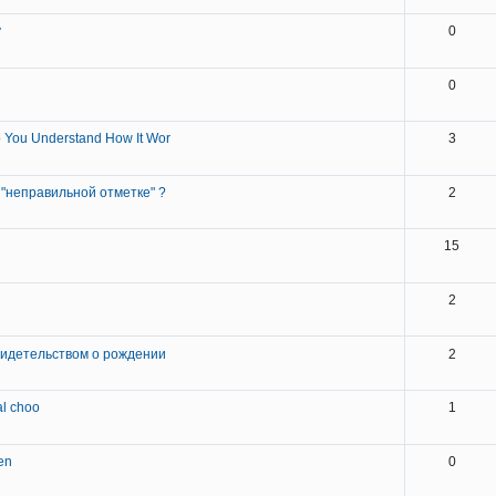
y
0
0
 You Understand How It Wor
3
 "неправильной отметке" ?
2
15
2
видетельством о рождении
2
al choo
1
en
0