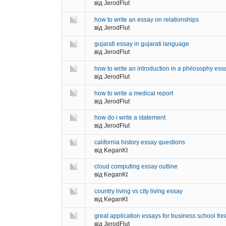
від JerodFlut
how to write an essay on relationships
від JerodFlut
gujarati essay in gujarati language
від JerodFlut
how to write an introduction in a philosophy ess
від JerodFlut
how to write a medical report
від JerodFlut
how do i write a statement
від JerodFlut
california history essay questions
від KeganKt
cloud computing essay outline
від KeganKt
country living vs city living essay
від KeganKt
great application essays for business school fr
від JerodFlut