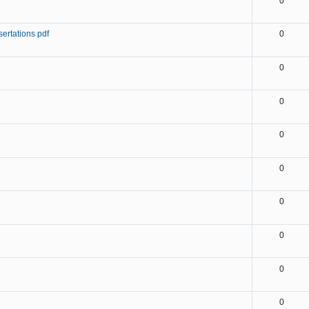
0
sertations pdf
0
0
0
0
0
0
0
0
0