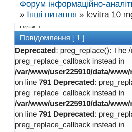
Форум інформаційно-аналіти
»
Інші питання
»
levitra 10 m
Сторінки
1
Повідомлення [ 1 ]
Deprecated
: preg_replace(): The /
preg_replace_callback instead in
/var/www/user225910/data/www/m
on line
791
Deprecated
: preg_repl
preg_replace_callback instead in
/var/www/user225910/data/www/m
on line
791
Deprecated
: preg_repl
preg_replace_callback instead in