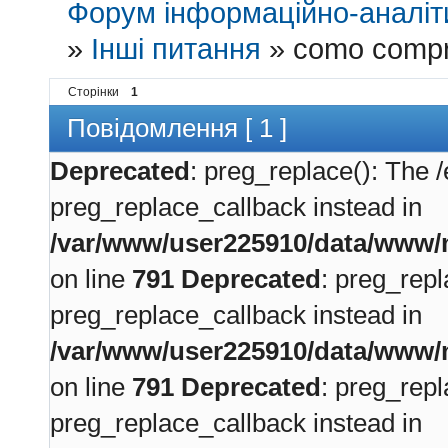
Форум інформаційно-аналіти
»
Інші питання
»
como compra
Сторінки
1
Повідомлення [ 1 ]
Deprecated
: preg_replace(): The /
preg_replace_callback instead in
/var/www/user225910/data/www/m
on line
791
Deprecated
: preg_repl
preg_replace_callback instead in
/var/www/user225910/data/www/m
on line
791
Deprecated
: preg_repl
preg_replace_callback instead in