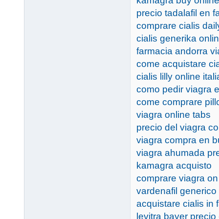
kamagra buy online
precio tadalafil en
comprare cialis dail
cialis generika onli
farmacia andorra vi
come acquistare cia
cialis lilly online itali
como pedir viagra e
come comprare pillo
viagra online tabs
precio del viagra c
viagra compra en b
viagra ahumada pr
kamagra acquisto
comprare viagra on 
vardenafil generico
acquistare cialis in
levitra bayer preci