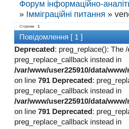
Форум інформаційно-аналіти
»
Імміграційні питання
»
ven
Сторінки
1
Повідомлення [ 1 ]
Deprecated
: preg_replace(): The /
preg_replace_callback instead in
/var/www/user225910/data/www/m
on line
791
Deprecated
: preg_repl
preg_replace_callback instead in
/var/www/user225910/data/www/m
on line
791
Deprecated
: preg_repl
preg_replace_callback instead in