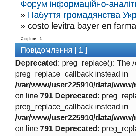
Форум інформаційно-аналіти
»
Набуття громадянства Укр
»
costo levitra bayer en farm
Сторінки
1
Повідомлення [ 1 ]
Deprecated
: preg_replace(): The /
preg_replace_callback instead in
/var/www/user225910/data/www/m
on line
791
Deprecated
: preg_repl
preg_replace_callback instead in
/var/www/user225910/data/www/m
on line
791
Deprecated
: preg_repl