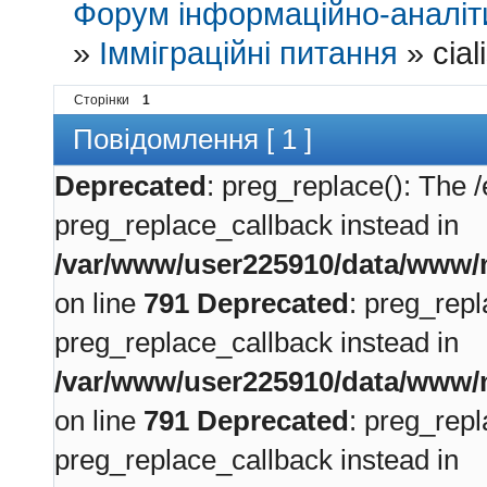
Форум інформаційно-аналіти
»
Імміграційні питання
»
cial
Сторінки
1
Повідомлення [ 1 ]
Deprecated
: preg_replace(): The /
preg_replace_callback instead in
/var/www/user225910/data/www/m
on line
791
Deprecated
: preg_repl
preg_replace_callback instead in
/var/www/user225910/data/www/m
on line
791
Deprecated
: preg_repl
preg_replace_callback instead in