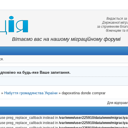
Вітаємо вас на нашому міграційному форумі
ся.
ідповімо на будь-яке Ваше запитання.
"
»
Набуття громадянства України
»
dapoxetina donde comprar
Для відправл
, use preg_replace_callback instead in
/var/www/user225910/data/www/migraciya.
, use preg_replace_callback instead in
/var/www/user225910/data/www/migraciya.
, use preg_replace_callback instead in
/var/www/user225910/data/www/migraciya.