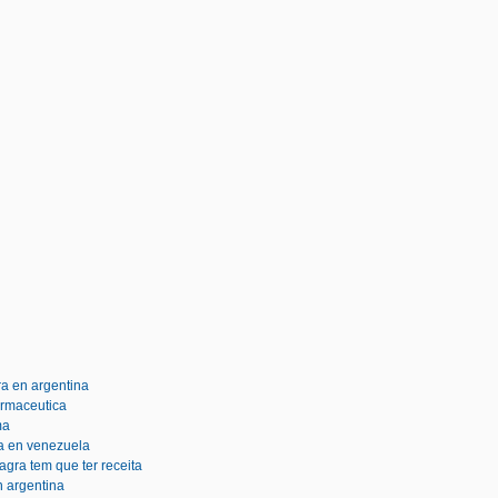
ra en argentina
farmaceutica
ma
tra en venezuela
agra tem que ter receita
n argentina