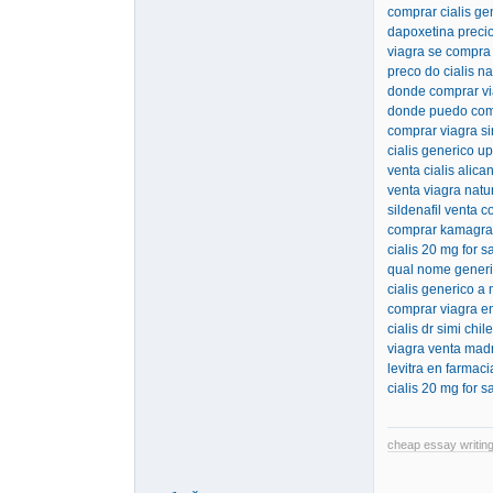
comprar cialis ge
dapoxetina preci
viagra se compra
preco do cialis n
donde comprar vi
donde puedo comp
comprar viagra si
cialis generico u
venta cialis alica
venta viagra natur
sildenafil venta 
comprar kamagra 
cialis 20 mg for s
qual nome generi
cialis generico a
comprar viagra em
cialis dr simi chile
viagra venta mad
levitra en farmaci
cialis 20 mg for s
cheap essay writing