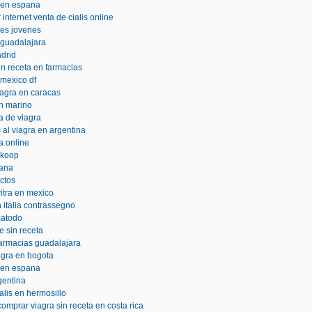
a en espana
 internet venta de cialis online
res jovenes
n guadalajara
adrid
in receta en farmacias
 mexico df
agra en caracas
an marino
a de viagra
s al viagra en argentina
ra online
dkoop
pana
ectos
itra en mexico
n italia contrassegno
matodo
e sin receta
 farmacias guadalajara
gra en bogota
l en espana
gentina
lis en hermosillo
mprar viagra sin receta en costa rica