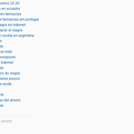
nerico 10 20
o en ecuador
 en farmacias
as farmacias em portugal
agra en internet
rar el viagra
n receta en argentina
ps
nte
al chile
concepcion
internet
ale
co do viagra
 minor prezzo
 recife
rid
as del ahorro
ale
 service