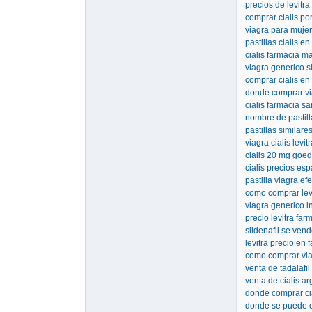
precios de levitr
comprar cialis por
viagra para muje
pastillas cialis e
cialis farmacia m
viagra generico s
comprar cialis en
donde comprar vi
cialis farmacia s
nombre de pastill
pastillas similare
viagra cialis levit
cialis 20 mg goe
cialis precios es
pastilla viagra ef
como comprar lev
viagra generico i
precio levitra far
sildenafil se vend
levitra precio en
como comprar via
venta de tadalafi
venta de cialis ar
donde comprar cia
donde se puede co