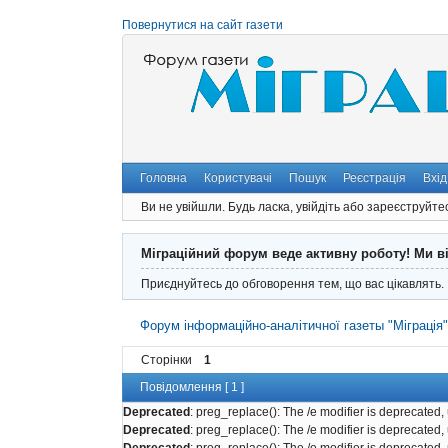
Повернутися на сайт газети
Головна
Користувачі
Пошук
Реєстрація
Вхід
Ви не увійшли.
Будь ласка, увійдіть або зареєструйте
Міграційний форум веде активну роботу! Ми в
Приєднуйтесь до обговорення тем, що вас цікавлять.
Форум інформаційно-аналітичної газеты "Міграція
Сторінки
1
Повідомлення [ 1 ]
Deprecated
: preg_replace(): The /e modifier is deprecated
Deprecated
: preg_replace(): The /e modifier is deprecated
Deprecated
: preg_replace(): The /e modifier is deprecated