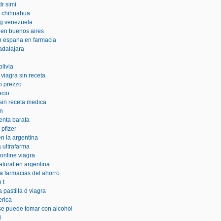
dr simi
n chihuahua
mg venezuela
e en buenos aires
n espana en farmacia
uadalajara
olivia
viagra sin receta
co prezzo
ecio
sin receta medica
en
enta barata
 pfizer
en la argentina
a ultrafarma
online viagra
atural en argentina
a farmacias del ahorro
 t
 pastilla d viagra
erica
a se puede tomar con alcohol
i