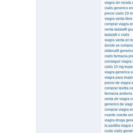
viagra sin receta 
cialis generico e
precio cialis 20 
viagra venta libr
comprar viagra e
venta tadalafil g
tadalafil o cialis
viagra venta en b
donde se compra 
sildenafil generi
cialis farmacia pr
conseguir viagra 
cialis 10 mg kop
viagra generica v
viagra para mujer
precio de viagra 
comprar levitra n
farmacia andorra 
venta de viagra n
generico de viagr
comprar viagra en
cuanto cuesta una
viagra droga gen
la pastilla viagr
costo cialis gener