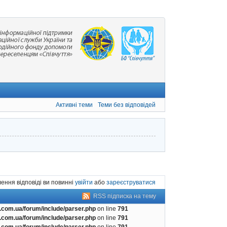
Активні теми
Теми без відповідей
ення відповіді ви повинні
увійти
або
зареєструватися
RSS підписка на тему
com.ua/forum/include/parser.php
on line
791
com.ua/forum/include/parser.php
on line
791
com.ua/forum/include/parser.php
on line
791