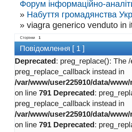
Форум інформаційно-аналіти
»
Набуття громадянства Укр
»
viagra generico venduto in it
Сторінки
1
Повідомлення [ 1 ]
Deprecated
: preg_replace(): The /
preg_replace_callback instead in
/var/www/user225910/data/www/m
on line
791
Deprecated
: preg_repl
preg_replace_callback instead in
/var/www/user225910/data/www/m
on line
791
Deprecated
: preg_repl