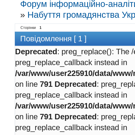
Форум інформаційно-аналіти
»
Набуття громадянства Укр
Сторінки
1
Повідомлення [ 1 ]
Deprecated
: preg_replace(): The /
preg_replace_callback instead in
/var/www/user225910/data/www/m
on line
791
Deprecated
: preg_repl
preg_replace_callback instead in
/var/www/user225910/data/www/m
on line
791
Deprecated
: preg_repl
preg_replace_callback instead in