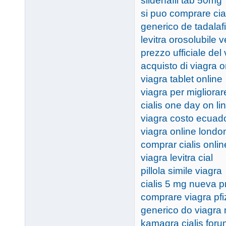
sildenafil tab 50mg
si puo comprare cial
generico de tadalaf
levitra orosolubile v
prezzo ufficiale del
acquisto di viagra o
viagra tablet online
viagra per migliorar
cialis one day on li
viagra costo ecuad
viagra online londo
comprar cialis onli
viagra levitra cial
pillola simile viagra
cialis 5 mg nueva 
comprare viagra pfi
generico do viagra
kamagra cialis forum