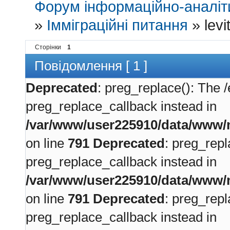
Форум інформаційно-аналіти
»
Імміграційні питання
»
lev
Сторінки
1
Повідомлення [ 1 ]
Deprecated
: preg_replace(): The /
preg_replace_callback instead in
/var/www/user225910/data/www/m
on line
791
Deprecated
: preg_repl
preg_replace_callback instead in
/var/www/user225910/data/www/m
on line
791
Deprecated
: preg_repl
preg_replace_callback instead in