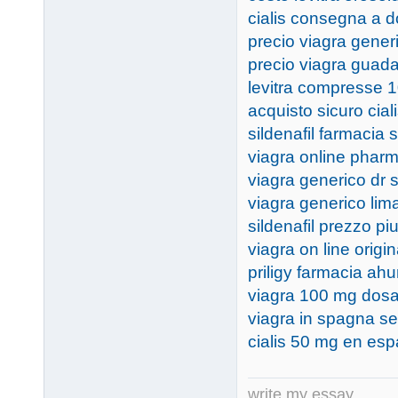
cialis consegna a d
precio viagra gene
precio viagra guada
levitra compresse 
acquisto sicuro cial
sildenafil farmacia 
viagra online phar
viagra generico dr s
viagra generico lim
sildenafil prezzo pi
viagra on line origin
priligy farmacia a
viagra 100 mg dos
viagra in spagna se
cialis 50 mg en esp
write my essay