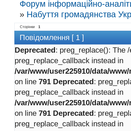
Форум інформаційно-аналіти
»
Набуття громадянства Укр
Сторінки
1
Повідомлення [ 1 ]
Deprecated
: preg_replace(): The /
preg_replace_callback instead in
/var/www/user225910/data/www/m
on line
791
Deprecated
: preg_repl
preg_replace_callback instead in
/var/www/user225910/data/www/m
on line
791
Deprecated
: preg_repl
preg_replace_callback instead in