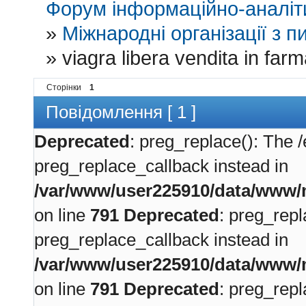
Форум інформаційно-аналіти
»
Міжнародні організації з пи
»
viagra libera vendita in far
Сторінки
1
Повідомлення [ 1 ]
Deprecated
: preg_replace(): The /
preg_replace_callback instead in
/var/www/user225910/data/www/m
on line
791
Deprecated
: preg_repl
preg_replace_callback instead in
/var/www/user225910/data/www/m
on line
791
Deprecated
: preg_repl