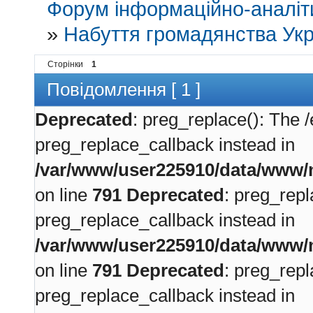
Форум інформаційно-аналіти
»
Набуття громадянства Укр
Сторінки
1
Повідомлення [ 1 ]
Deprecated
: preg_replace(): The /
preg_replace_callback instead in
/var/www/user225910/data/www/m
on line
791
Deprecated
: preg_repl
preg_replace_callback instead in
/var/www/user225910/data/www/m
on line
791
Deprecated
: preg_repl
preg_replace_callback instead in