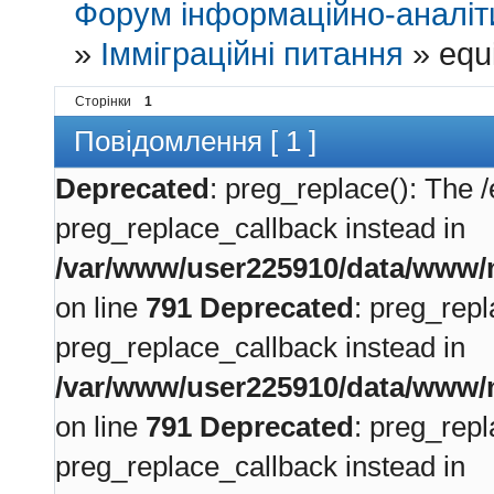
Форум інформаційно-аналіти
»
Імміграційні питання
»
equ
Сторінки
1
Повідомлення [ 1 ]
Deprecated
: preg_replace(): The /
preg_replace_callback instead in
/var/www/user225910/data/www/m
on line
791
Deprecated
: preg_repl
preg_replace_callback instead in
/var/www/user225910/data/www/m
on line
791
Deprecated
: preg_repl
preg_replace_callback instead in