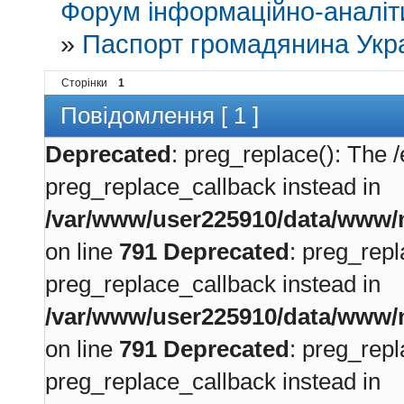
Форум інформаційно-аналіти
»
Паспорт громадянина Укр
Сторінки
1
Повідомлення [ 1 ]
Deprecated
: preg_replace(): The /
preg_replace_callback instead in
/var/www/user225910/data/www/m
on line
791
Deprecated
: preg_repl
preg_replace_callback instead in
/var/www/user225910/data/www/m
on line
791
Deprecated
: preg_repl
preg_replace_callback instead in