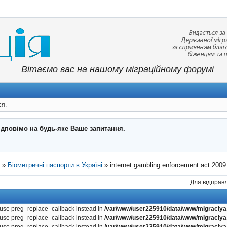
Вітаємо вас на нашому міграційному форумі
ся.
ідповімо на будь-яке Ваше запитання.
"
»
Біометричні паспорти в Україні
»
internet gambling enforcement act 2009
Для відправл
, use preg_replace_callback instead in
/var/www/user225910/data/www/migraciya.
, use preg_replace_callback instead in
/var/www/user225910/data/www/migraciya.
, use preg_replace_callback instead in
/var/www/user225910/data/www/migraciya.