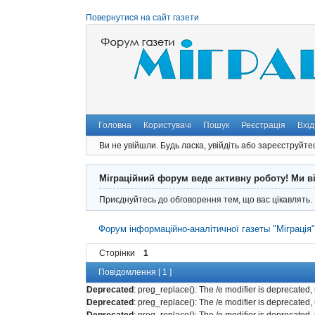
Повернутися на сайт газети
Головна
Користувачі
Пошук
Реєстрація
Вхід
Ви не увійшли.
Будь ласка, увійдіть або зареєструйте
Міграційний форум веде активну роботу! Ми в
Приєднуйтесь до обговорення тем, що вас цікавлять.
Форум інформаційно-аналітичної газеты "Міграція
Сторінки
1
Повідомлення [ 1 ]
Deprecated
: preg_replace(): The /e modifier is deprecated
Deprecated
: preg_replace(): The /e modifier is deprecated
Deprecated
: preg_replace(): The /e modifier is deprecated