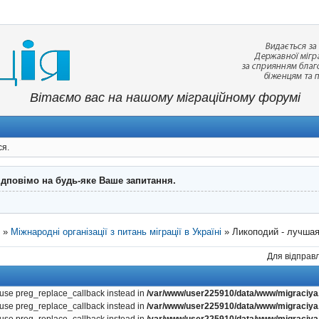
Вітаємо вас на нашому міграційному форумі
ся.
ідповімо на будь-яке Ваше запитання.
"
»
Міжнародні організації з питань міграції в Україні
»
Ликоподий - лучшая
Для відправл
, use preg_replace_callback instead in
/var/www/user225910/data/www/migraciya.
, use preg_replace_callback instead in
/var/www/user225910/data/www/migraciya.
, use preg_replace_callback instead in
/var/www/user225910/data/www/migraciya.