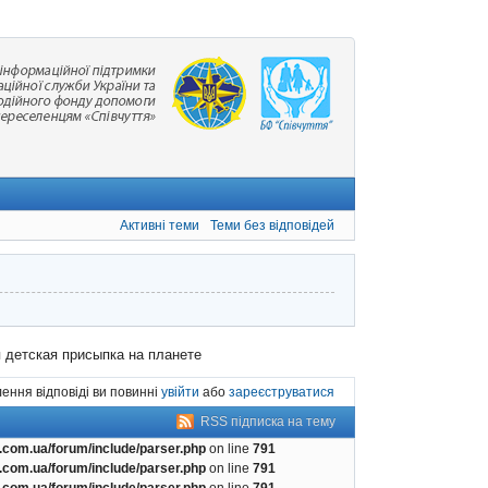
Активні теми
Теми без відповідей
 детская присыпка на планете
ення відповіді ви повинні
увійти
або
зареєструватися
RSS підписка на тему
com.ua/forum/include/parser.php
on line
791
com.ua/forum/include/parser.php
on line
791
com.ua/forum/include/parser.php
on line
791