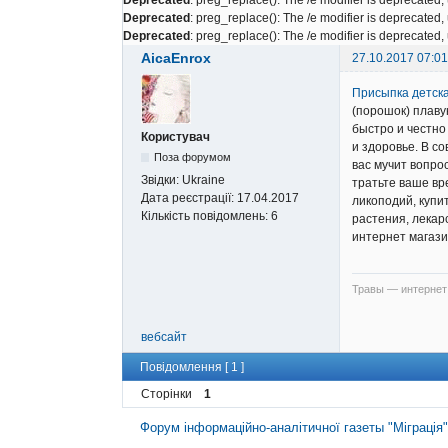
Deprecated
: preg_replace(): The /e modifier is deprecated
Deprecated
: preg_replace(): The /e modifier is deprecated
AicaEnrox
27.10.2017 07:01
Присыпка детска
(порошок) плаву
быстро и честно
Користувач
и здоровье. В с
Поза форумом
вас мучит вопро
Звідки:
Ukraine
тратьте ваше вр
Дата реєстрації:
17.04.2017
ликоподий, купи
Кількість повідомлень:
6
растения, лекар
интернет магази
Травы — интернет 
вебсайт
Повідомлення [ 1 ]
Сторінки
1
Форум інформаційно-аналітичної газеты "Міграція