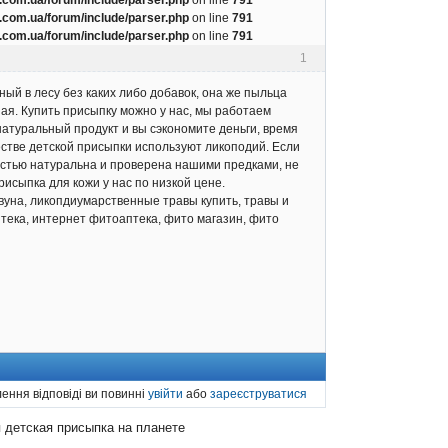
com.ua/forum/include/parser.php
on line
791
com.ua/forum/include/parser.php
on line
791
1
ый в лесу без каких либо добавок, она же пыльца
ая. Купить присыпку можно у нас, мы работаем
натуральный продукт и вы сэкономите деньги, время
естве детской присыпки используют ликоподий. Если
остью натуральна и проверена нашими предками, не
исыпка для кожи у нас по низкой цене.
вуна, ликопдиумарственные травы купить, травы и
птека, интернет фитоаптека, фито магазин, фито
ення відповіді ви повинні
увійти
або
зареєструватися
 детская присыпка на планете