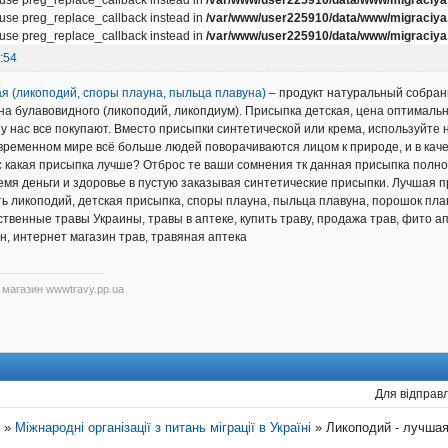
, use preg_replace_callback instead in
/var/www/user225910/data/www/migraciya.
, use preg_replace_callback instead in
/var/www/user225910/data/www/migraciya.
:54
я (ликоподий, споры плауна, пыльца плавуна)
– продукт натуральный собранн
на булавовидного (ликоподий, ликопдиум). Присыпка детская, цена оптимальн
 у нас все покупают. Вместо присыпки синтетической или крема, используйте 
овременном мире всё больше людей поворачиваются лицом к природе, и в кач
с какая присыпка лучше? Отброс те ваши сомнения тк данная присыпка полн
емя деньги и здоровье в пустую заказывая синтетические присыпки. Лучшая пр
ть ликоподий, детская присыпка, споры плауна, пыльца плавуна, порошок пла
ственные травы Украины, травы в аптеке, купить траву, продажа трав, фито а
н, интернет магазин трав, травяная аптека
магазин wwwtravy.pp.ua
Для відправл
"
»
Міжнародні організації з питань міграції в Україні
»
Ликоподий - лучшая