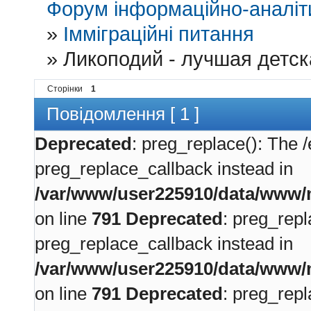
Форум інформаційно-аналіти
»
Імміграційні питання
»
Ликоподий - лучшая детск
Сторінки
1
Повідомлення [ 1 ]
Deprecated
: preg_replace(): The /
preg_replace_callback instead in
/var/www/user225910/data/www/m
on line
791
Deprecated
: preg_repl
preg_replace_callback instead in
/var/www/user225910/data/www/m
on line
791
Deprecated
: preg_repl