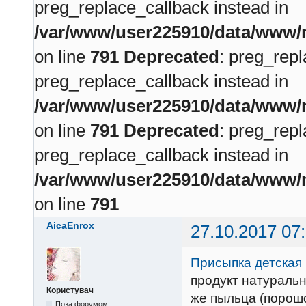
preg_replace_callback instead in
/var/www/user225910/data/www/m
on line
791
Deprecated
: preg_repl
preg_replace_callback instead in
/var/www/user225910/data/www/m
on line
791
Deprecated
: preg_repl
preg_replace_callback instead in
/var/www/user225910/data/www/m
on line
791
AicaEnrox
27.10.2017 07
Присыпка детская 
продукт натуральн
Користувач
же пыльца (порошо
Поза форумом