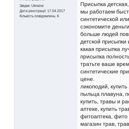
Присыпка детская,
Звідки:
Ukraine
мы работаем быстр
Дата реєстрації:
17.04.2017
Кількість повідомлень:
6
синтетической или
сэкономите деньги
больше людей пово
детской присыпки 
какая присыпка лу
присыпка полност
тратьте ваше врем
синтетические при
цене.
ликоподий, купить
пыльца плавуна, 
купить, травы и р
аптеке, купить тра
фитоаптека, фито 
магазин трав, тра