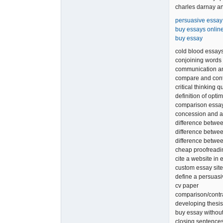
charles darnay a
persuasive essay
buy essays onlin
buy essay
cold blood essay
conjoining words 
communication an
compare and cont
critical thinking 
definition of opt
comparison essay
concession and as
difference betwe
difference betwee
difference betwee
cheap proofreadi
cite a website in 
custom essay site
define a persuas
cv paper
comparison/contra
developing thesis
buy essay without
closing sentences