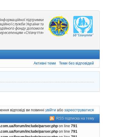
Активні теми
Теми без відповідей
ення відповіді ви повинні
увійти
або
зареєструватися
RSS підписка на тему
com.ua/forum/include/parser.php
on line
791
com.ua/forum/include/parser.php
on line
791
com.ua/forum/include/parser.php
on line
791