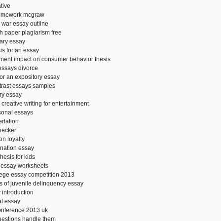
tive
homework mcgraw
l war essay outline
h paper plagiarism free
ary essay
is for an essay
ement impact on consumer behavior thesis
essays divorce
for an expository essay
rast essays samples
ry essay
r creative writing for entertainment
rsonal essays
ertation
hecker
on loyalty
ination essay
esis for kids
 essay worksheets
llege essay competition 2013
s of juvenile delinquency essay
 introduction
al essay
conference 2013 uk
estions handle them