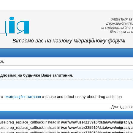
Вітаємо вас на нашому міграційному форумі
ся.
ідповімо на будь-яке Ваше запитання.
"
»
Імміграційні питання
»
cause and effect essay about drug addiction
Для відправл
, use preg_replace_callback instead in
/var/www/user225910/data/www/migraciya.
, use preg_replace_callback instead in
/var/www/user225910/data/www/migraciya.
, use preg_replace_callback instead in
/var/www/user225910/data/www/migraciya.