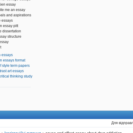
kien essay
ite me an essay
als and aspirations
e essays
n essay pitt
 dissertation
ssay structure
 essay
t
h essays
on essays format
 style term papers
rast art essays
ritical thinking study
Для відправл