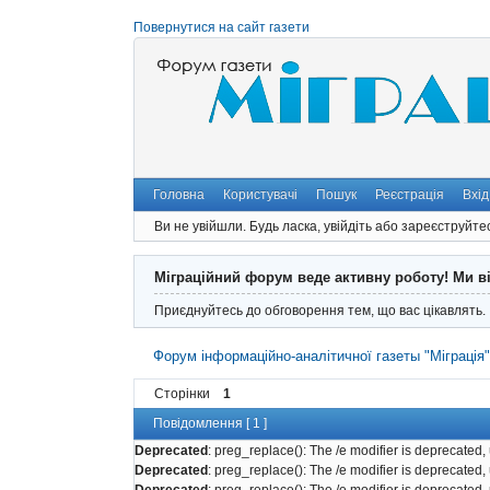
Повернутися на сайт газети
Головна
Користувачі
Пошук
Реєстрація
Вхід
Ви не увійшли.
Будь ласка, увійдіть або зареєструйте
Міграційний форум веде активну роботу! Ми в
Приєднуйтесь до обговорення тем, що вас цікавлять.
Форум інформаційно-аналітичної газеты "Міграція
Сторінки
1
Повідомлення [ 1 ]
Deprecated
: preg_replace(): The /e modifier is deprecated
Deprecated
: preg_replace(): The /e modifier is deprecated
Deprecated
: preg_replace(): The /e modifier is deprecated