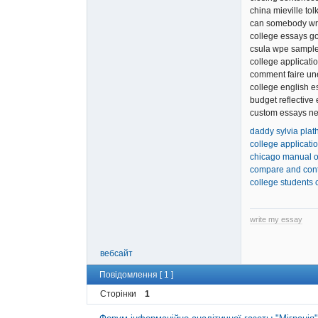
china mieville tol
can somebody wr
college essays go
csula wpe sampl
college applicatio
comment faire une
college english e
budget reflective
custom essays ne
daddy sylvia plat
college applicati
chicago manual of
compare and cont
college students c
write my essay
вебсайт
Повідомлення [ 1 ]
Сторінки
1