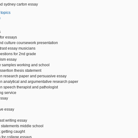
nd sydney carton essay
 topics
e
s
for essays
d culture coursework presentation
rast essay musicians
questions for 2nd grade
imism essay
 samples working and school
sertion thesis statement
en research paper and persuasive essay
n analytical and argumentative research paper
n speech therapist and pathologist
ng service
essay
ive essay
st writing essay
 statements middle school
 getting caught
 for college essays