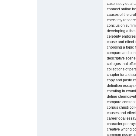
case study qualita
connect online 
causes of the civi
check my researc
conclusion summ
developing a thes
celebrity endors
cause and effect 
choosing a topic 
compare and cont
descriptive scene
colleges that offe
collections of pe
chapter for a diss
copy and paste c
definition essays 
cheating in exam
define chemosynth
compare contrast
corpus christi co
causes and effect
career goal essay
character portray
creative writing 
common essay qu