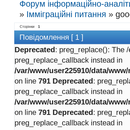
Форум інформаційно-аналіти
»
Імміграційні питання
»
goo
Сторінки
1
Повідомлення [ 1 ]
Deprecated
: preg_replace(): The /
preg_replace_callback instead in
/var/www/user225910/data/www/m
on line
791
Deprecated
: preg_repl
preg_replace_callback instead in
/var/www/user225910/data/www/m
on line
791
Deprecated
: preg_repl
preg_replace_callback instead in