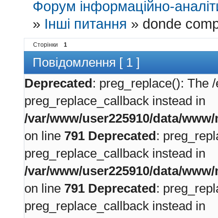
Форум інформаційно-аналіти
»
Інші питання
»
donde compr
Сторінки
1
Повідомлення [ 1 ]
Deprecated
: preg_replace(): The /
preg_replace_callback instead in
/var/www/user225910/data/www/m
on line
791
Deprecated
: preg_repl
preg_replace_callback instead in
/var/www/user225910/data/www/m
on line
791
Deprecated
: preg_repl
preg_replace_callback instead in