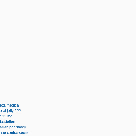
cetta medica
ral jelly ???
co 25 mg
 bestellen
anadian pharmacy
pago contrassegno