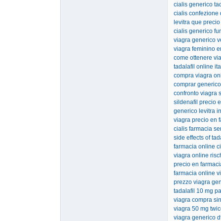
cialis generico ta
cialis confezione
levitra que precio
cialis generico f
viagra generico 
viagra feminino 
come ottenere vi
tadalafil online ita
compra viagra on
comprar generico
confronto viagra 
sildenafil precio 
generico levitra i
viagra precio en
cialis farmacia se
side effects of ta
farmacia online c
viagra online risch
precio en farmaci
farmacia online v
prezzo viagra gene
tadalafil 10 mg p
viagra compra sin
viagra 50 mg twic
viagra generico d