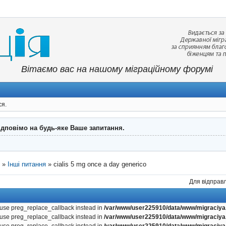
Вітаємо вас на нашому міграційному форумі
ся.
ідповімо на будь-яке Ваше запитання.
"
»
Інші питання
»
cialis 5 mg once a day generico
Для відправл
, use preg_replace_callback instead in
/var/www/user225910/data/www/migraciya.
, use preg_replace_callback instead in
/var/www/user225910/data/www/migraciya.
, use preg_replace_callback instead in
/var/www/user225910/data/www/migraciya.