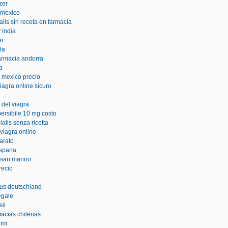
zer
 mexico
lis sin receta en farmacia
 india
er
ta
farmacia andorra
a
n mexico precio
iagra online sicuro
 del viagra
persibile 10 mg costo
alis senza ricetta
 viagra online
arato
espana
 san marino
recio
aus deutschland
legale
sil
macias chilenas
imi