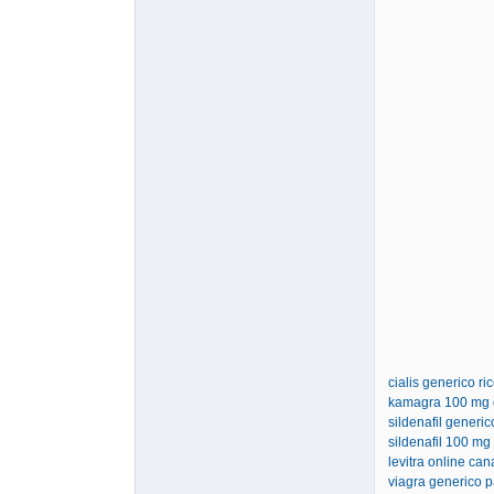
cialis generico ri
kamagra 100 mg o
sildenafil generi
sildenafil 100 mg
levitra online c
viagra generico 