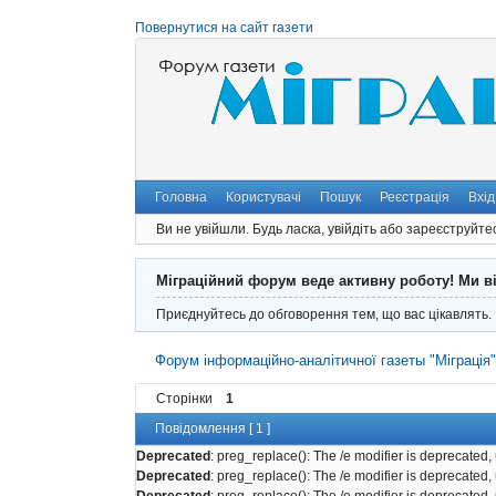
Повернутися на сайт газети
Головна
Користувачі
Пошук
Реєстрація
Вхід
Ви не увійшли.
Будь ласка, увійдіть або зареєструйте
Міграційний форум веде активну роботу! Ми в
Приєднуйтесь до обговорення тем, що вас цікавлять.
Форум інформаційно-аналітичної газеты "Міграція
Сторінки
1
Повідомлення [ 1 ]
Deprecated
: preg_replace(): The /e modifier is deprecated
Deprecated
: preg_replace(): The /e modifier is deprecated
Deprecated
: preg_replace(): The /e modifier is deprecated