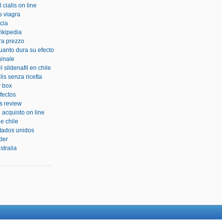
 cialis on line
s viagra
cia
ikipedia
ra prezzo
uanto dura su efecto
ginale
l sildenafil en chile
is senza ricetta
y box
fectos
is review
e acquisto on line
e chile
stados unidos
rder
stralia