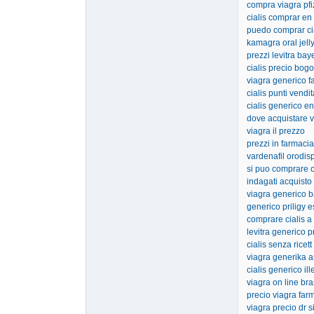
compra viagra pfi
cialis comprar en
puedo comprar cia
kamagra oral jelly
prezzi levitra bay
cialis precio bogo
viagra generico 
cialis punti vendit
cialis generico e
dove acquistare v
viagra il prezzo
prezzi in farmacia
vardenafil orodis
si puo comprare ci
indagati acquisto
viagra generico b
generico priligy 
comprare cialis a
levitra generico p
cialis senza ricett
viagra generika 
cialis generico il
viagra on line bra
precio viagra far
viagra precio dr s