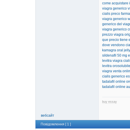
come acquistare il
viagra generico v
cialis preco farma
viagra generico w
generico del viag
viagra generico c
prezzo viagra ori
que precio tiene e
dove vendono cial
kamagra oral jell
sildenafil 50 mg e
levitra viagra cial
levitra orosolubil
viagra venta onlin
cialis generico e
tadalafil online o
tadalafil online au
buy essay
вебсайт
Повідомлення [ 1 ]