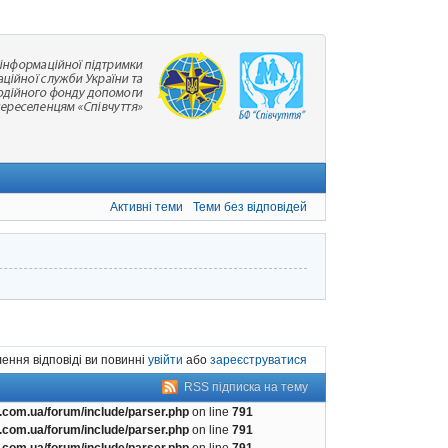
Активні теми
Теми без відповідей
ення відповіді ви повинні
увійти
або
зареєструватися
RSS підписка на тему
com.ua/forum/include/parser.php
on line
791
com.ua/forum/include/parser.php
on line
791
com.ua/forum/include/parser.php
on line
791