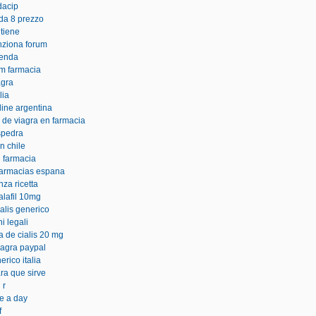
dacip
 da 8 prezzo
 tiene
unziona forum
venda
em farmacia
agra
lia
line argentina
 de viagra en farmacia
spedra
en chile
n farmacia
 farmacias espana
nza ricetta
dalafil 10mg
ialis generico
i legali
a de cialis 20 mg
iagra paypal
rico italia
ara que sirve
 r
e a day
f