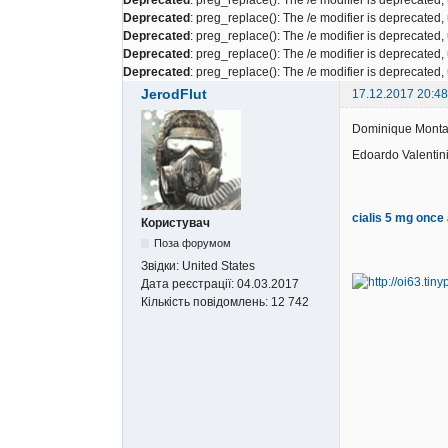
Deprecated
: preg_replace(): The /e modifier is deprecated
Deprecated
: preg_replace(): The /e modifier is deprecated
Deprecated
: preg_replace(): The /e modifier is deprecated
Deprecated
: preg_replace(): The /e modifier is deprecated
JerodFlut
17.12.2017 20:48
Dominique Montan
Edoardo Valentini 
cialis 5 mg once
Користувач
Поза форумом
Звідки:
United States
Дата реєстрації:
04.03.2017
Кількість повідомлень:
12 742