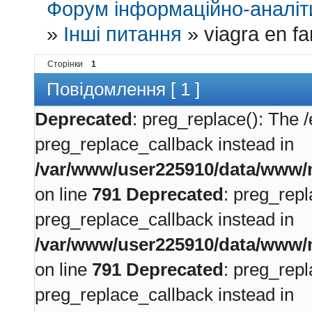
Форум інформаційно-аналіти
»
Інші питання
»
viagra en f
Сторінки
1
Повідомлення [ 1 ]
Deprecated
: preg_replace(): The /
preg_replace_callback instead in
/var/www/user225910/data/www/m
on line
791
Deprecated
: preg_repl
preg_replace_callback instead in
/var/www/user225910/data/www/m
on line
791
Deprecated
: preg_repl
preg_replace_callback instead in