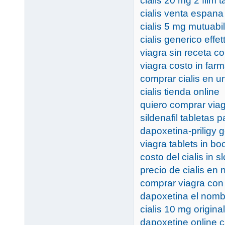
cialis 20 mg 2 film t
cialis venta espana
cialis 5 mg mutuabi
cialis generico effett
viagra sin receta c
viagra costo in farm
comprar cialis en u
cialis tienda online
quiero comprar viag
sildenafil tabletas 
dapoxetina-priligy 
viagra tablets in bo
costo del cialis in s
precio de cialis en
comprar viagra con 
dapoxetina el nombr
cialis 10 mg original
dapoxetine online 