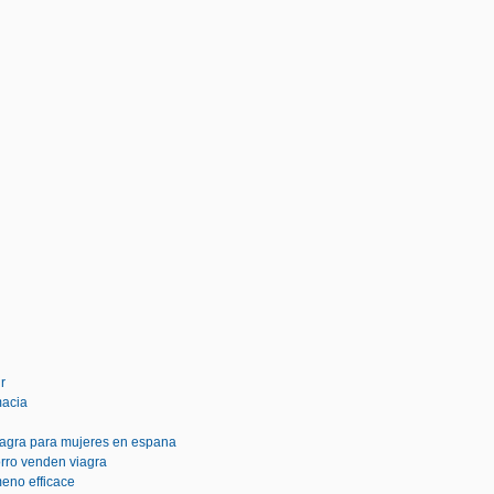
r
macia
agra para mujeres en espana
orro venden viagra
meno efficace