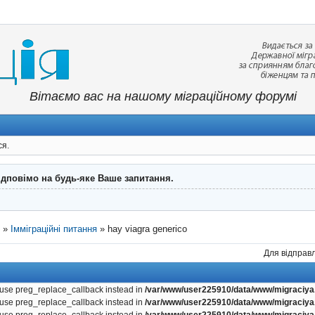
Вітаємо вас на нашому міграційному форумі
ся.
ідповімо на будь-яке Ваше запитання.
"
»
Імміграційні питання
»
hay viagra generico
Для відправл
, use preg_replace_callback instead in
/var/www/user225910/data/www/migraciya.
, use preg_replace_callback instead in
/var/www/user225910/data/www/migraciya.
, use preg_replace_callback instead in
/var/www/user225910/data/www/migraciya.