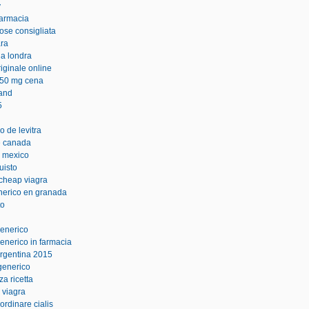
y
farmacia
ose consigliata
ara
 a londra
riginale online
z 50 mg cena
land
5
o de levitra
ne canada
n mexico
uisto
cheap viagra
enerico en granada
to
generico
generico in farmacia
 argentina 2015
generico
za ricetta
 viagra
 ordinare cialis