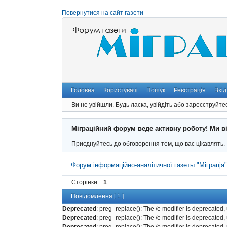
Повернутися на сайт газети
Головна
Користувачі
Пошук
Реєстрація
Вхід
Ви не увійшли.
Будь ласка, увійдіть або зареєструйте
Міграційний форум веде активну роботу! Ми в
Приєднуйтесь до обговорення тем, що вас цікавлять.
Форум інформаційно-аналітичної газеты "Міграція
Сторінки
1
Повідомлення [ 1 ]
Deprecated
: preg_replace(): The /e modifier is deprecated
Deprecated
: preg_replace(): The /e modifier is deprecated
Deprecated
: preg_replace(): The /e modifier is deprecated