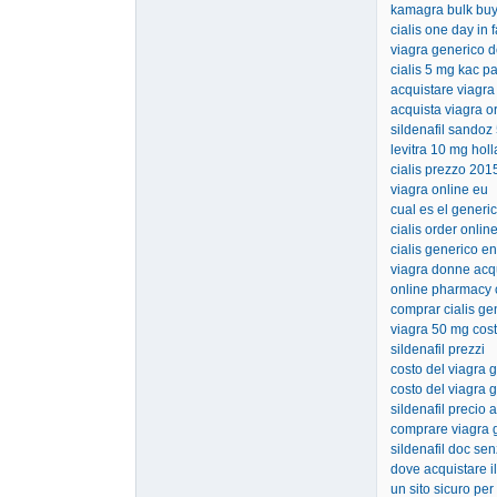
kamagra bulk bu
cialis one day in 
viagra generico d
cialis 5 mg kac p
acquistare viagra
acquista viagra o
sildenafil sando
levitra 10 mg hol
cialis prezzo 201
viagra online eu
cual es el generic
cialis order onli
cialis generico e
viagra donne acq
online pharmacy 
comprar cialis g
viagra 50 mg cos
sildenafil prezzi
costo del viagra 
costo del viagra 
sildenafil precio
comprare viagra 
sildenafil doc sen
dove acquistare il
un sito sicuro per