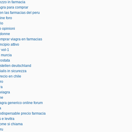
rezzo in farmacia
agra para comprar
 en las farmacias del peru
ine foro
rio
o opinioni
r donne
omprar viagra en farmacias
ncipio attivo
 vol-1
n murcia
rostata
estellen deutschland
alis in sicurezza
recio en chile
uro
ra
 viagra
ne
agra generico online forum
a
odispersable precio farmacia
s e levitra
come si chiama
eru