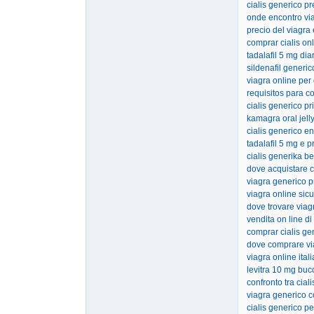
cialis generico p
onde encontro vi
precio del viagra
comprar cialis onl
tadalafil 5 mg dia
sildenafil generic
viagra online pe
requisitos para c
cialis generico pri
kamagra oral jelly
cialis generico e
tadalafil 5 mg e p
cialis generika b
dove acquistare ci
viagra generico p
viagra online sic
dove trovare viag
vendita on line di
comprar cialis ge
dove comprare vi
viagra online itali
levitra 10 mg buc
confronto tra ciali
viagra generico 
cialis generico p