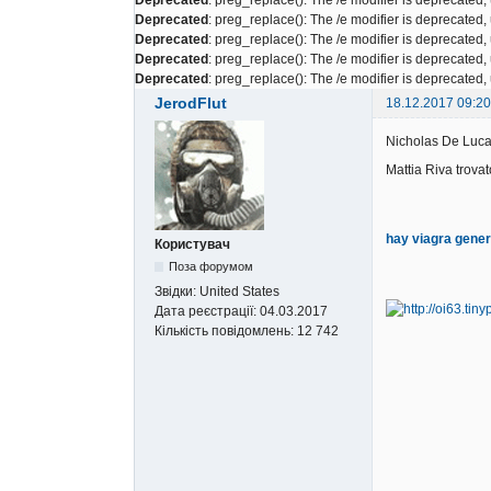
Deprecated
: preg_replace(): The /e modifier is deprecated
Deprecated
: preg_replace(): The /e modifier is deprecated
Deprecated
: preg_replace(): The /e modifier is deprecated
Deprecated
: preg_replace(): The /e modifier is deprecated
JerodFlut
18.12.2017 09:20
Nicholas De Luca
Mattia Riva trovat
hay viagra gener
Користувач
Поза форумом
Звідки:
United States
Дата реєстрації:
04.03.2017
Кількість повідомлень:
12 742