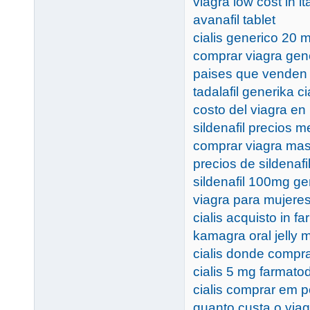
viagra low cost in ita
avanafil tablet
cialis generico 20 
comprar viagra gene
paises que venden 
tadalafil generika ci
costo del viagra en
sildenafil precios m
comprar viagra mas
precios de sildenafi
sildenafil 100mg gen
viagra para mujeres
cialis acquisto in f
kamagra oral jelly m
cialis donde compra
cialis 5 mg farmato
cialis comprar em p
quanto custa o via