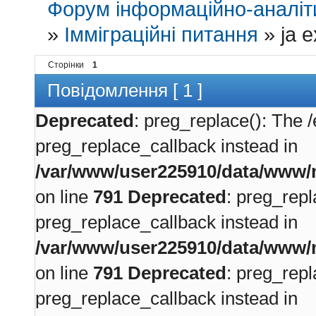
Форум інформаційно-аналіти
»
Імміграційні питання
»
ja e
Сторінки
1
Повідомлення [ 1 ]
Deprecated
: preg_replace(): The /
preg_replace_callback instead in
/var/www/user225910/data/www/m
on line
791
Deprecated
: preg_repl
preg_replace_callback instead in
/var/www/user225910/data/www/m
on line
791
Deprecated
: preg_repl
preg_replace_callback instead in