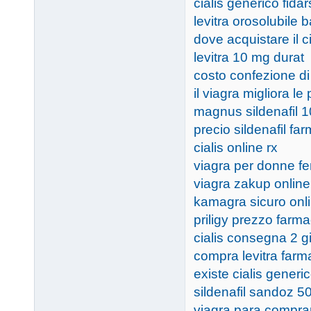
cialis generico fidar
levitra orosolubile 
dove acquistare il c
levitra 10 mg durat
costo confezione di 
il viagra migliora le
magnus sildenafil 
precio sildenafil f
cialis online rx
viagra per donne f
viagra zakup online
kamagra sicuro onl
priligy prezzo farma
cialis consegna 2 gi
compra levitra farm
existe cialis gener
sildenafil sandoz 50
viagra para compra