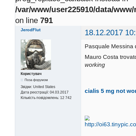
/var/www/user225910/data/www/m
on line
791
JerodFlut
18.12.2017 10
Pasquale Messina d
Mauro Costa trovato 
working
Користувач
Поза форумом
Звідки:
United States
cialis 5 mg not wo
Дата реєстрації:
04.03.2017
Кількість повідомлень:
12 742