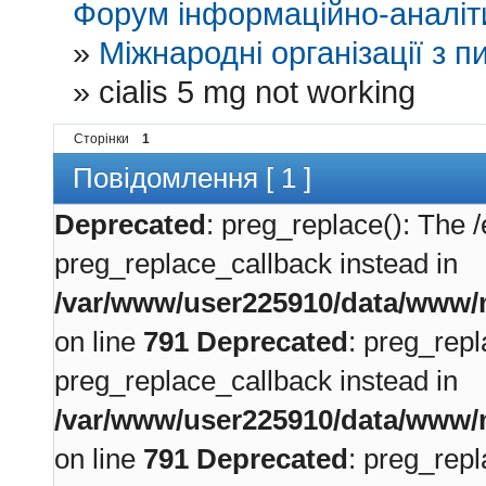
Форум інформаційно-аналіти
»
Міжнародні організації з пи
»
cialis 5 mg not working
Сторінки
1
Повідомлення [ 1 ]
Deprecated
: preg_replace(): The /
preg_replace_callback instead in
/var/www/user225910/data/www/m
on line
791
Deprecated
: preg_repl
preg_replace_callback instead in
/var/www/user225910/data/www/m
on line
791
Deprecated
: preg_repl