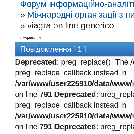
Форум інформаційно-аналіти
»
Міжнародні організації з пи
»
viagra on line generico
Сторінки
1
Повідомлення [ 1 ]
Deprecated
: preg_replace(): The /
preg_replace_callback instead in
/var/www/user225910/data/www/m
on line
791
Deprecated
: preg_repl
preg_replace_callback instead in
/var/www/user225910/data/www/m
on line
791
Deprecated
: preg_repl