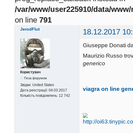
/var/www/user225910/data/www/m
on line
791
JerodFlut
18.12.2017 10
Giuseppe Donati da
Maurizio Russo trova
generico
Користувач
Поза форумом
Звідки:
United States
viagra on line gen
Дата реєстрації:
04.03.2017
Кількість повідомлень:
12 742