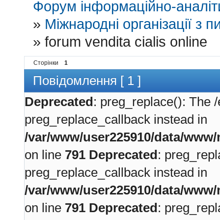
Форум інформаційно-аналіти
»
Міжнародні організації з пи
»
forum vendita cialis online
Сторінки
1
Повідомлення [ 1 ]
Deprecated
: preg_replace(): The /
preg_replace_callback instead in
/var/www/user225910/data/www/m
on line
791
Deprecated
: preg_repl
preg_replace_callback instead in
/var/www/user225910/data/www/m
on line
791
Deprecated
: preg_repl