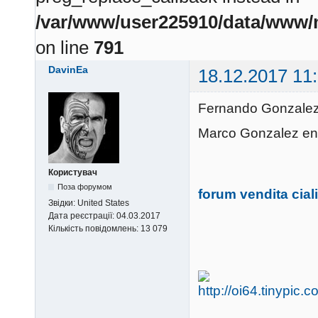
/var/www/user225910/data/www/m
on line
791
DavinEa
18.12.2017 11
Fernando Gonzalez
Marco Gonzalez en
Користувач
Поза форумом
forum vendita cial
Звідки:
United States
Дата реєстрації:
04.03.2017
Кількість повідомлень:
13 079