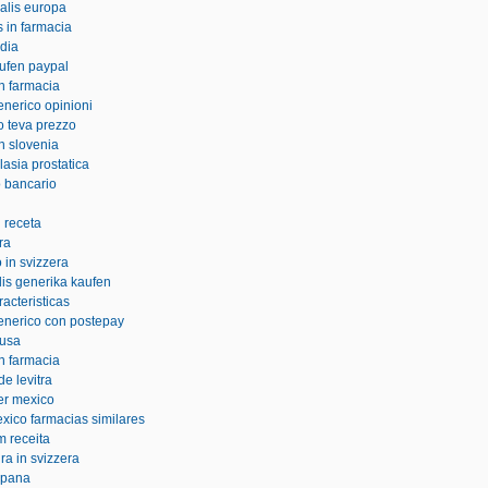
ialis europa
s in farmacia
edia
aufen paypal
in farmacia
enerico opinioni
co teva prezzo
in slovenia
lasia prostatica
o bancario
 receta
ra
 in svizzera
lis generika kaufen
racteristicas
generico con postepay
 usa
in farmacia
e levitra
zer mexico
exico farmacias similares
m receita
a in svizzera
espana