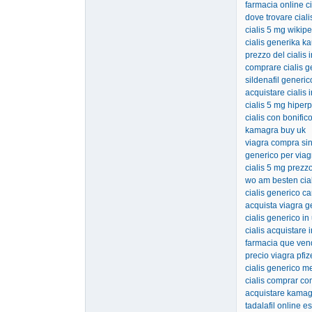
farmacia online c
dove trovare ciali
cialis 5 mg wikip
cialis generika k
prezzo del cialis 
comprare cialis g
sildenafil generi
acquistare cialis 
cialis 5 mg hiperp
cialis con bonific
kamagra buy uk
viagra compra sin
generico per viag
cialis 5 mg prezzo
wo am besten cia
cialis generico ca
acquista viagra 
cialis generico in
cialis acquistare 
farmacia que vend
precio viagra pfi
cialis generico m
cialis comprar co
acquistare kamagr
tadalafil online 