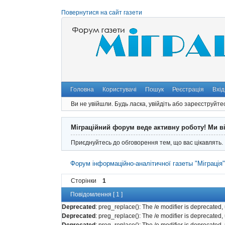
Повернутися на сайт газети
Головна
Користувачі
Пошук
Реєстрація
Вхід
Ви не увійшли.
Будь ласка, увійдіть або зареєструйте
Міграційний форум веде активну роботу! Ми в
Приєднуйтесь до обговорення тем, що вас цікавлять.
Форум інформаційно-аналітичної газеты "Міграція
Сторінки
1
Повідомлення [ 1 ]
Deprecated
: preg_replace(): The /e modifier is deprecated
Deprecated
: preg_replace(): The /e modifier is deprecated
Deprecated
: preg_replace(): The /e modifier is deprecated