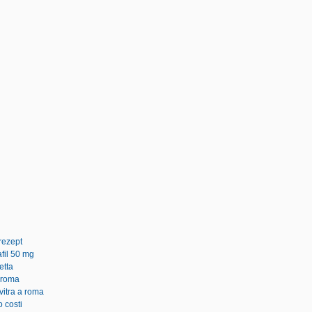
rezept
fil 50 mg
etta
 roma
vitra a roma
o costi