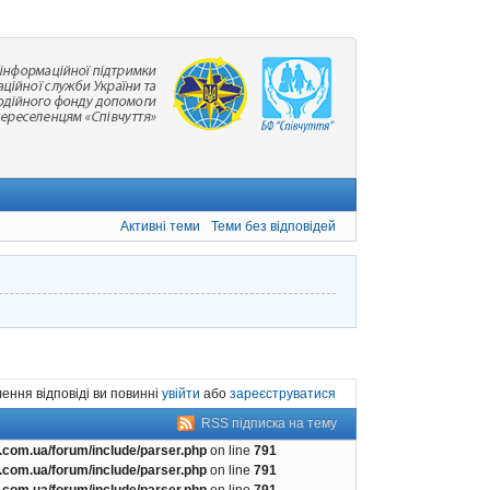
Активні теми
Теми без відповідей
ення відповіді ви повинні
увійти
або
зареєструватися
RSS підписка на тему
com.ua/forum/include/parser.php
on line
791
com.ua/forum/include/parser.php
on line
791
com.ua/forum/include/parser.php
on line
791