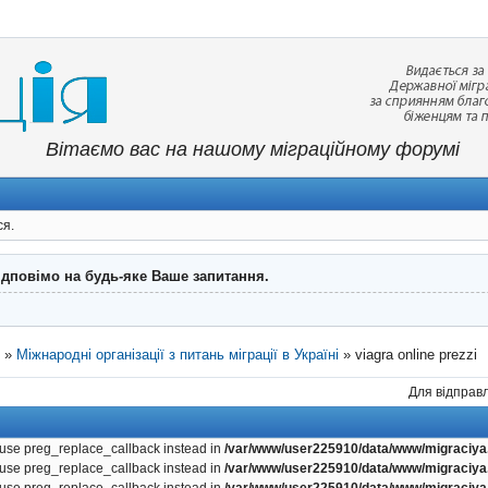
Вітаємо вас на нашому міграційному форумі
ся.
ідповімо на будь-яке Ваше запитання.
"
»
Міжнародні організації з питань міграції в Україні
»
viagra online prezzi
Для відправл
, use preg_replace_callback instead in
/var/www/user225910/data/www/migraciya.
, use preg_replace_callback instead in
/var/www/user225910/data/www/migraciya.
, use preg_replace_callback instead in
/var/www/user225910/data/www/migraciya.