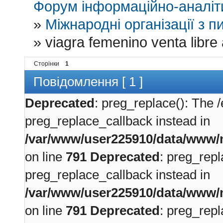
Форум інформаційно-аналіти
»
Міжнародні організації з пи
»
viagra femenino venta libre
Сторінки
1
Повідомлення [ 1 ]
Deprecated
: preg_replace(): The /
preg_replace_callback instead in
/var/www/user225910/data/www/m
on line
791
Deprecated
: preg_repl
preg_replace_callback instead in
/var/www/user225910/data/www/m
on line
791
Deprecated
: preg_repl