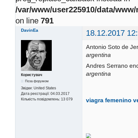
/var/www/user225910/data/www/m
on line
791
DavinEa
18.12.2017 12
Antonio Soto de Je
argentina
Andres Serrano enc
argentina
Користувач
Поза форумом
Звідки:
United States
Дата реєстрації:
04.03.2017
viagra femenino ve
Кількість повідомлень:
13 079