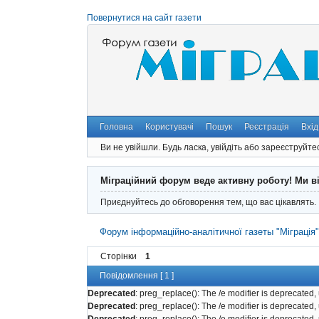
Повернутися на сайт газети
Головна
Користувачі
Пошук
Реєстрація
Вхід
Ви не увійшли.
Будь ласка, увійдіть або зареєструйте
Міграційний форум веде активну роботу! Ми в
Приєднуйтесь до обговорення тем, що вас цікавлять.
Форум інформаційно-аналітичної газеты "Міграція
Сторінки
1
Повідомлення [ 1 ]
Deprecated
: preg_replace(): The /e modifier is deprecated
Deprecated
: preg_replace(): The /e modifier is deprecated
Deprecated
: preg_replace(): The /e modifier is deprecated