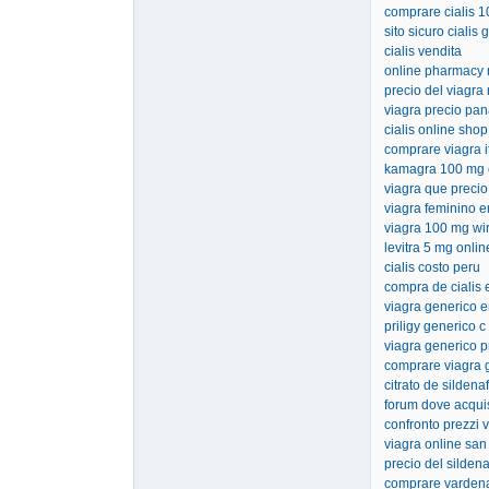
comprare cialis 
sito sicuro cialis
cialis vendita
online pharmacy 
precio del viagra 
viagra precio pa
cialis online sho
comprare viagra it
kamagra 100 mg
viagra que precio
viagra feminino 
viagra 100 mg wi
levitra 5 mg onlin
cialis costo peru
compra de cialis 
viagra generico 
priligy generico c 
viagra generico p
comprare viagra 
citrato de sildena
forum dove acquist
confronto prezzi v
viagra online san
precio del silden
comprare vardena