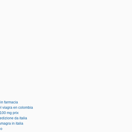
 in farmacia
el viagra en colombia
 100 mg prix
edizione da italia
agra in italia
io