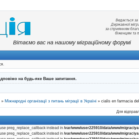
Вітаємо вас на нашому міграційному форумі
ся.
ідповімо на будь-яке Ваше запитання.
"
»
Міжнародні організації з питань міграції в Україні
»
cialis en farmacia de
Для відправл
, use preg_replace_callback instead in
/var/www/user225910/data/www/migraciya.
, use preg_replace_callback instead in
/var/www/user225910/data/www/migraciya.
, use preg_replace_callback instead in
/var/www/user225910/data/www/migraciya.