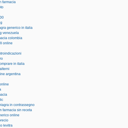
en farmacia
oto
100
 g
gra generico in italia
mg venezuela
macia colombia
il online
ntroindicazioni
ro
omprare in italia
alterni
line argentina
online
a
macia
ic
viagra in contrassegno
n farmacia sin receta
nerico online
recio
o levitra