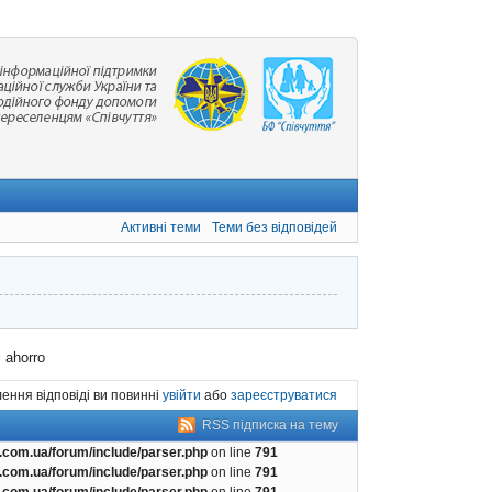
Активні теми
Теми без відповідей
l ahorro
ення відповіді ви повинні
увійти
або
зареєструватися
RSS підписка на тему
com.ua/forum/include/parser.php
on line
791
com.ua/forum/include/parser.php
on line
791
com.ua/forum/include/parser.php
on line
791