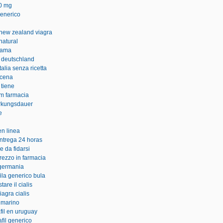
10 mg
 generico
new zealand viagra
natural
nama
p deutschland
alia senza ricetta
 cena
 tiene
em farmacia
rkungsdauer
e
en linea
entrega 24 horas
e da fidarsi
rezzo in farmacia
germania
fila generico bula
are il cialis
iagra cialis
 marino
afil en uruguay
fil generico