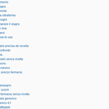
 morris
iagra
fronto
a ultrafarma
rnight
prare il viagra
n line
arsi
how to use
alis precisa de receita
confronto
la
alis senza ricetta
upons
g mexico
le prezzo farmacia
trassegno
 zurich
 farmacia senza ricetta
alis generico
exico d.f
ffidabili