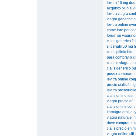
levitra 10 mg doc
acquisto pillole v
levitra viagra con
viagra generico n
levitra online ove
come fare per com
forum su viagra o
cialis generico fid
sildenafil 50 mg 
cialis pillola blu
para comprar o ci
cialis e viagra a 
cialis generico bu
posso comprare ci
levitra online co
precio cialis 5 m
levitra orosolubi
cialis online test
viagra precio df
cialis online con
kamagra oral jelly
viagra naturale in
dove comprare ci
cialis precio en m
viagra online siti a