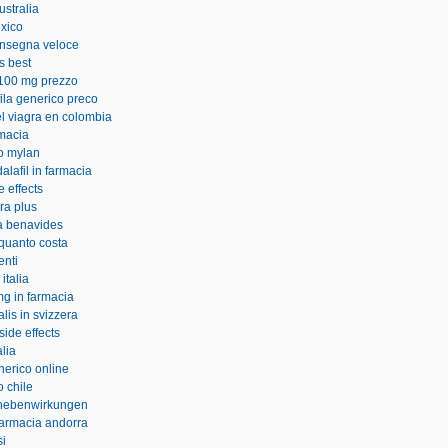
stralia
exico
onsegna veloce
is best
s 100 mg prezzo
fila generico preco
el viagra en colombia
rmacia
co mylan
dalafil in farmacia
 effects
ra plus
ia benavides
 quanto costa
enti
 italia
mg in farmacia
lis in svizzera
side effects
alia
nerico online
o chile
nebenwirkungen
farmacia andorra
si