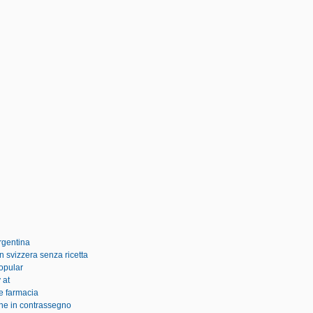
argentina
n svizzera senza ricetta
opular
 at
e farmacia
line in contrassegno