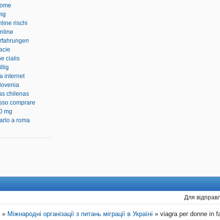
nome
 mg
line rischi
online
rfahrungen
acie
e cialis
llig
a internet
slovenia
ias chilenas
osso comprare
20 mg
arlo a roma
Для відправл
"
»
Міжнародні організації з питань міграції в Україні
»
viagra per donne in 