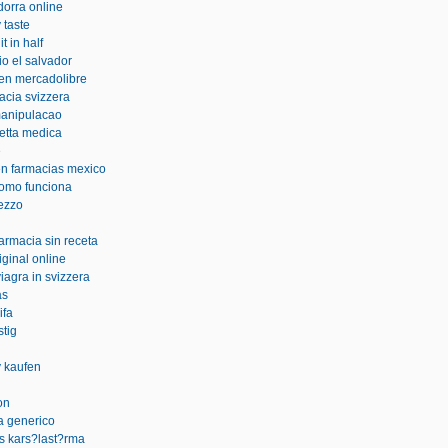
dorra online
 taste
t in half
io el salvador
 en mercadolibre
macia svizzera
manipulacao
cetta medica
e
 en farmacias mexico
como funciona
rezzo
farmacia sin receta
iginal online
agra in svizzera
as
ifa
stig
y kaufen
on
ia generico
lis kars?last?rma