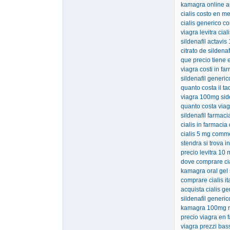
kamagra online au
cialis costo en m
cialis generico c
viagra levitra cial
sildenafil actavi
citrato de sildena
que precio tiene 
viagra costi in fa
sildenafil generi
quanto costa il ta
viagra 100mg side
quanto costa viag
sildenafil farmac
cialis in farmacia
cialis 5 mg comm
stendra si trova in
precio levitra 10 
dove comprare cia
kamagra oral gel 
comprare cialis it
acquista cialis ge
sildenafil generic
kamagra 100mg 
precio viagra en 
viagra prezzi bas