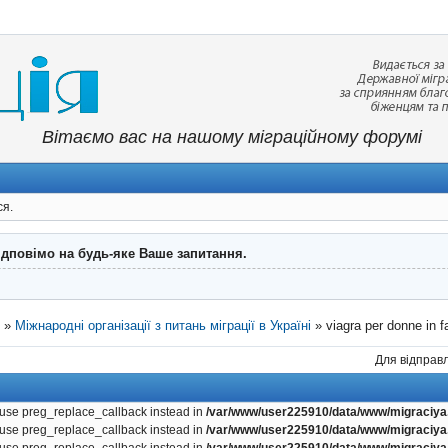
Вітаємо вас на нашому міграційному форумі
ся.
ідповімо на будь-яке Ваше запитання.
"
»
Міжнародні організації з питань міграції в Україні
»
viagra per donne in 
Для відправл
, use preg_replace_callback instead in
/var/www/user225910/data/www/migraciya.
, use preg_replace_callback instead in
/var/www/user225910/data/www/migraciya.
, use preg_replace_callback instead in
/var/www/user225910/data/www/migraciya.