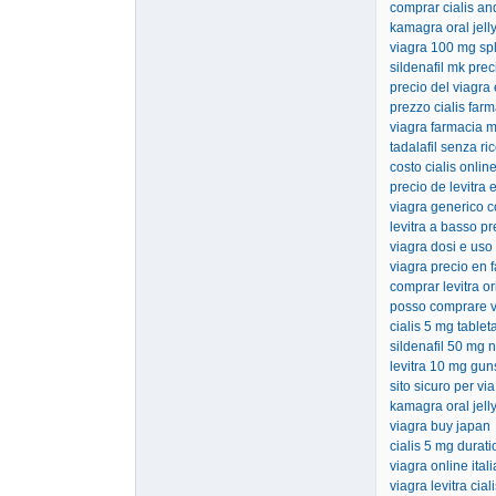
comprar cialis an
kamagra oral jelly
viagra 100 mg spli
sildenafil mk prec
precio del viagra
prezzo cialis far
viagra farmacia 
tadalafil senza ri
costo cialis onlin
precio de levitra
viagra generico 
levitra a basso p
viagra dosi e uso
viagra precio en 
comprar levitra or
posso comprare vi
cialis 5 mg tablet
sildenafil 50 mg n
levitra 10 mg gun
sito sicuro per via
kamagra oral jell
viagra buy japan
cialis 5 mg durati
viagra online ital
viagra levitra cia