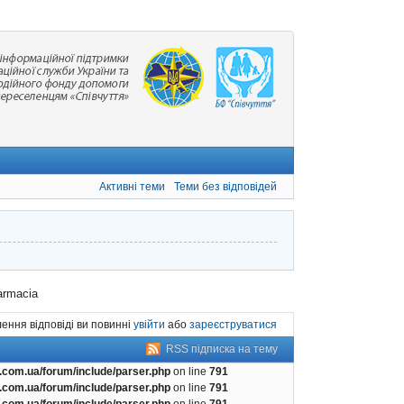
Активні теми
Теми без відповідей
farmacia
ення відповіді ви повинні
увійти
або
зареєструватися
RSS підписка на тему
com.ua/forum/include/parser.php
on line
791
com.ua/forum/include/parser.php
on line
791
com.ua/forum/include/parser.php
on line
791