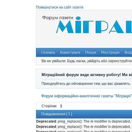
Повернутися на сайт газети
Головна
Користувачі
Пошук
Реєстрація
Вхід
Ви не увійшли.
Будь ласка, увійдіть або зареєструйте
Міграційний форум веде активну роботу! Ми в
Приєднуйтесь до обговорення тем, що вас цікавлять.
Форум інформаційно-аналітичної газеты "Міграція
Сторінки
1
Повідомлення [ 1 ]
Deprecated
: preg_replace(): The /e modifier is deprecated
Deprecated
: preg_replace(): The /e modifier is deprecated
Deprecated
: preg_replace(): The /e modifier is deprecated