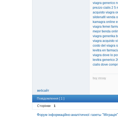
viagra generico 
prezzo cialis 2 5
acquisto viagra on
sildenafil venda 
kamagra online e
viagra femei farm
mejor tienda onlin
viagra generika bi
viagra acquisto vi
costo del viagra 
levitra en farmac
viagra dove lo p
levitra generico 
cialis dove compr
buy essay
вебсайт
Повідомлення [ 1 ]
Сторінки
1
Форум інформаційно-аналітичної газеты "Міграція